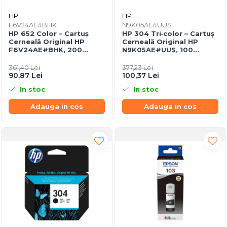
HP
HP
F6V24AE#BHK
N9K05AE#UUS
HP 652 Color – Cartuș
HP 304 Tri‑color – Cartuș
Cerneală Original HP
Cerneală Original HP
F6V24AE#BHK, 200
N9K05AE#UUS, 100
pagini,
pagini,
Cyan/Magenta/Yellow
Cyan/Magenta/Yellow
361,40 Lei
377,23 Lei
90,87 Lei
100,37 Lei
In stoc
In stoc
Adauga in cos
Adauga in cos