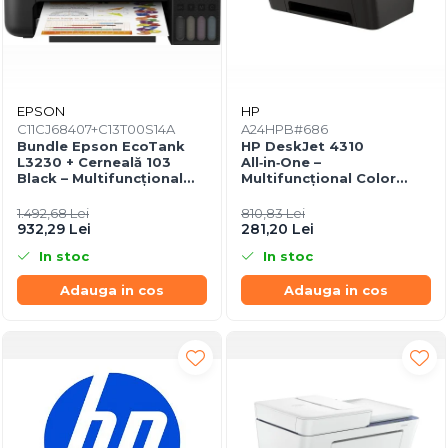
EPSON
HP
C11CJ68407+C13T00S14A
A24HPB#686
Bundle Epson EcoTank
HP DeskJet 4310
L3230 + Cerneală 103
All‑in‑One –
Black – Multifuncțional
Multifuncțional Color
ITS 10 ppm, 5760 dpi,
Ink‑Jet, 8.5/5.5 ppm, ADF
USB
35 coli, Wi‑Fi, USB,
1.492,68 Lei
810,83 Lei
Bluetooth
932,29 Lei
281,20 Lei
In stoc
In stoc
Adauga in cos
Adauga in cos