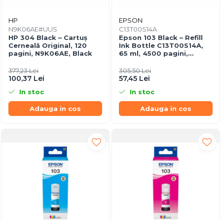
HP
EPSON
N9K06AE#UUS
C13T00S14A
HP 304 Black – Cartuș
Epson 103 Black – Refill
Cerneală Original, 120
Ink Bottle C13T00S14A,
pagini, N9K06AE, Black
65 ml, 4500 pagini,
EcoTank
377,23 Lei
305,50 Lei
100,37 Lei
57,45 Lei
In stoc
In stoc
Adauga in cos
Adauga in cos