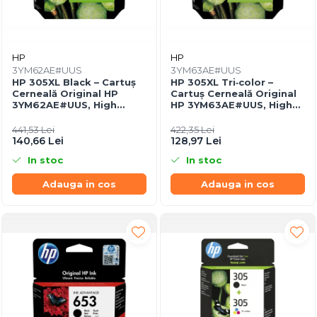
HP
HP
3YM62AE#UUS
3YM63AE#UUS
HP 305XL Black – Cartuș
HP 305XL Tri‑color –
Cerneală Original HP
Cartuș Cerneală Original
3YM62AE#UUS, High
HP 3YM63AE#UUS, High
Yield, 4 ml, 240 pagini
Yield, 5 ml, 200 pagini
441,53 Lei
422,35 Lei
140,66 Lei
128,97 Lei
In stoc
In stoc
Adauga in cos
Adauga in cos