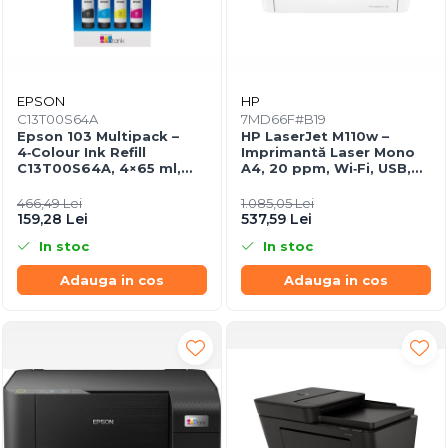
EPSON
HP
C13T00S64A
7MD66F#B19
Epson 103 Multipack –
HP LaserJet M110w –
4‑Colour Ink Refill
Imprimantă Laser Mono
C13T00S64A, 4×65 ml,
A4, 20 ppm, Wi‑Fi, USB,
EcoTank, 4500/7500
Bluetooth LE
pagini
466,49 Lei
1.085,05 Lei
159,28 Lei
537,59 Lei
In stoc
In stoc
Adauga in cos
Adauga in cos