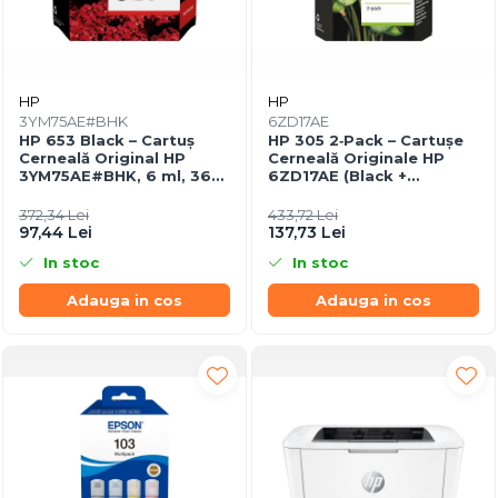
HP
HP
3YM75AE#BHK
6ZD17AE
HP 653 Black – Cartuș
HP 305 2‑Pack – Cartușe
Cerneală Original HP
Cerneală Originale HP
3YM75AE#BHK, 6 ml, 360
6ZD17AE (Black +
pagini
Tri‑color), 100/120 pagini
372,34 Lei
433,72 Lei
97,44 Lei
137,73 Lei
In stoc
In stoc
Adauga in cos
Adauga in cos