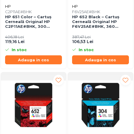
HP
HP
C2P11AE#BHK
F6V25AE#BHK
HP 651 Color – Cartuș
HP 652 Black – Cartuș
Cerneală Original HP
Cerneală Original HP
C2P11AE#BHK, 300
F6V25AE#BHK, 360
pagini,
pagini, Ink Advantage
Cyan/Magenta/Yellow
406,18 Lei
387,47 Lei
119,16 Lei
106,53 Lei
In stoc
In stoc
Adauga in cos
Adauga in cos