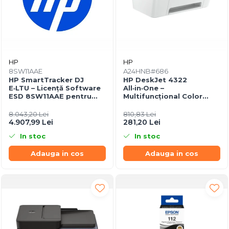
HP
HP
8SW11AAE
A24HNB#686
HP SmartTracker DJ
HP DeskJet 4322
E‑LTU – Licență Software
All‑in‑One –
ESD 8SW11AAE pentru
Multifuncțional Color
DesignJet T/Z Series
Ink‑Jet, 8.5/5.5 ppm, ADF
35 coli, Wi‑Fi, USB
8.043,20 Lei
810,83 Lei
4.907,99 Lei
281,20 Lei
In stoc
In stoc
Adauga in cos
Adauga in cos