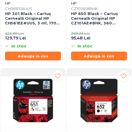
HP
HP
CH561EE#UUS
CZ101AE#BHK
HP 301 Black – Cartuș
HP 650 Black – Cartuș
Cerneală Original HP
Cerneală Original HP
CH561EE#UUS, 3 ml, 170
CZ101AE#BHK, 360
pagini
pagini, Negru Pigment
423,69 Lei
369,23 Lei
129,79 Lei
95,48 Lei
In stoc
In stoc
Adauga in cos
Adauga in cos