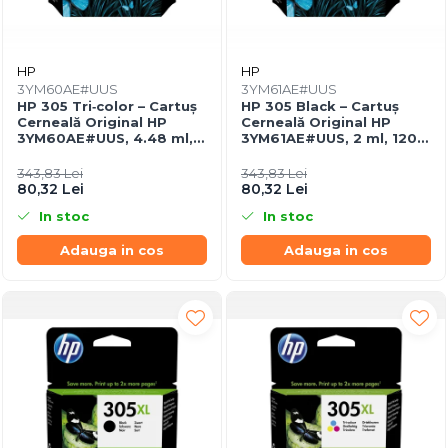
HP
HP
3YM60AE#UUS
3YM61AE#UUS
HP 305 Tri‑color – Cartuș
HP 305 Black – Cartuș
Cerneală Original HP
Cerneală Original HP
3YM60AE#UUS, 4.48 ml,
3YM61AE#UUS, 2 ml, 120
100 pagini
pagini
343,83 Lei
343,83 Lei
80,32 Lei
80,32 Lei
In stoc
In stoc
Adauga in cos
Adauga in cos