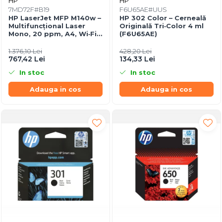
HP
HP
7MD72F#B19
F6U65AE#UUS
HP LaserJet MFP M140w –
HP 302 Color – Cerneală
Multifuncțional Laser
Originală Tri‑Color 4 ml
Mono, 20 ppm, A4, Wi‑Fi,
(F6U65AE)
Bluetooth, USB 2.0
1.376,10 Lei
428,20 Lei
767,42 Lei
134,33 Lei
In stoc
In stoc
Adauga in cos
Adauga in cos