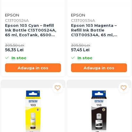
EPSON
EPSON
C13T00S24A
C13T00S34A
Epson 103 Cyan – Refill
Epson 103 Magenta –
Ink Bottle C13T00S24A,
Refill Ink Bottle
65 ml, EcoTank, 6500
C13T00S34A, 65 ml,
pagini
EcoTank
305,50 Lei
305,50 Lei
56,35 Lei
57,45 Lei
In stoc
In stoc
Adauga in cos
Adauga in cos