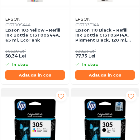
EPSON
EPSON
C13T00S44A
C13T03P14A
Epson 103 Yellow – Refill
Epson 110 Black – Refill
Ink Bottle C13T00S44A,
Ink Bottle C13T03P14A,
65 ml, EcoTank
Pigment Black, 120 ml,
EcoTank
305,50 Lei
338,23 Lei
58,34 Lei
77,73 Lei
In stoc
In stoc
Adauga in cos
Adauga in cos