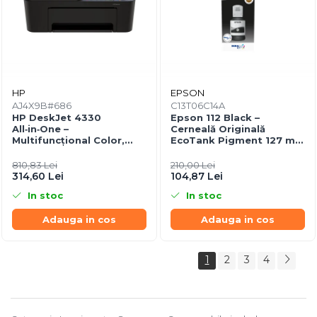
HP
EPSON
AJ4X9B#686
C13T06C14A
HP DeskJet 4330
Epson 112 Black –
All‑in‑One –
Cerneală Originală
Multifuncțional Color,
EcoTank Pigment 127 ml
8.5/5.5 ppm, ADF 35 coli,
(C13T06C14A)
Wi‑Fi, USB
810,83 Lei
210,00 Lei
314,60 Lei
104,87 Lei
In stoc
In stoc
Adauga in cos
Adauga in cos
1
2
3
4