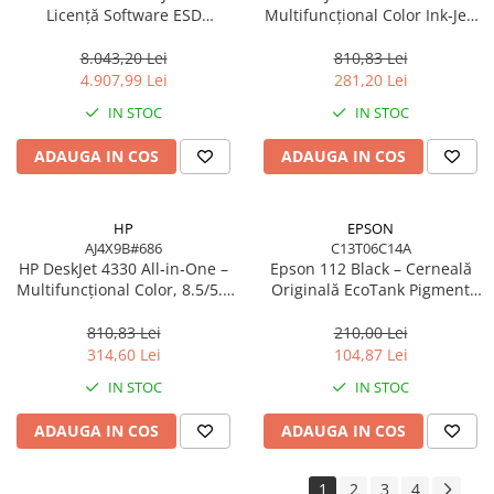
Licență Software ESD
Multifuncțional Color Ink‑Jet,
Accesorii Server, Stocare & UPS
8SW11AAE pentru DesignJet
8.5/5.5 ppm, ADF 35 coli,
Accesorii Rack-uri
T/Z Series
Wi‑Fi, USB
8.043,20 Lei
810,83 Lei
4.907,99 Lei
281,20 Lei
Accesorii Ups & Baterii
Servere, Stocare - alte accesorii
IN STOC
IN STOC
Accesorii Server, Stocare & UPS
ADAUGA IN COS
ADAUGA IN COS
NAS
Server SSD
HP
EPSON
Power Distribution Units (PDU)
AJ4X9B#686
C13T06C14A
PDU Basic
HP DeskJet 4330 All‑in‑One –
Epson 112 Black – Cerneală
Multifuncțional Color, 8.5/5.5
Originală EcoTank Pigment
UPS
ppm, ADF 35 coli, Wi‑Fi, USB
127 ml (C13T06C14A)
Line Interactive Towers
810,83 Lei
210,00 Lei
314,60 Lei
104,87 Lei
Tower Online
Ups Offline
IN STOC
IN STOC
Camere de supraveghere
ADAUGA IN COS
ADAUGA IN COS
Camere Securitate IP Outdoor
Camere Securitate IP Wireless
1
2
3
4