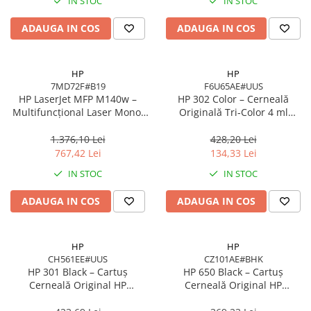
IN STOC
IN STOC
Imprimanta Laser Mono
Imprimante Cerneală
ADAUGA IN COS
ADAUGA IN COS
Imprimante Matriciale
Multifuncțional Cerneală
HP
HP
Multifuncțional Laser Mono
7MD72F#B19
F6U65AE#UUS
Accesorii Imprimante & Scannere
HP LaserJet MFP M140w –
HP 302 Color – Cerneală
3D
Multifuncțional Laser Mono,
Originală Tri‑Color 4 ml
20 ppm, A4, Wi‑Fi, Bluetooth,
(F6U65AE)
Consumabile & Filamente 3D
USB 2.0
1.376,10 Lei
428,20 Lei
Consumabile - cerneală
767,42 Lei
134,33 Lei
Cerneală & Cap de Printare
IN STOC
IN STOC
Consumabile - toner
ADAUGA IN COS
ADAUGA IN COS
Toner
Imprimante Large Format Printer
(LFP)
HP
HP
CH561EE#UUS
CZ101AE#BHK
Accesorii Large Format
HP 301 Black – Cartuș
HP 650 Black – Cartuș
Plottere & Scannere
Cerneală Original HP
Cerneală Original HP
CH561EE#UUS, 3 ml, 170
CZ101AE#BHK, 360 pagini,
Scannere