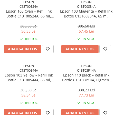
EPSON
EPSON
C13T00S24A
C13T00S34A
Procesoare Desktop
Epson 103 Cyan – Refill Ink
Epson 103 Magenta – Refill Ink
Stocare
Bottle C13T00S24A, 65 ml,
Bottle C13T00S34A, 65 ml,
EcoTank, 6500 pagini
EcoTank
HDD Externe
305,50 Lei
305,50 Lei
HDD Interne
56,35 Lei
57,45 Lei
SSD Externe
IN STOC
IN STOC
SSD Interne
ADAUGA IN COS
ADAUGA IN COS
Memorii
Memorii RAM
Memorii Laptop
EPSON
EPSON
Memorii Flash
C13T00S44A
C13T03P14A
Epson 103 Yellow – Refill Ink
Epson 110 Black – Refill Ink
Stick-uri USB
Bottle C13T00S44A, 65 ml,
Bottle C13T03P14A, Pigment
Surse de alimentare
EcoTank
Black, 120 ml, EcoTank
305,50 Lei
338,23 Lei
Surse de Alimentare PC
58,34 Lei
77,73 Lei
Ventilatoare & Sisteme de Răcire
IN STOC
IN STOC
Răcire PC
ADAUGA IN COS
ADAUGA IN COS
Ventilatoare & Sisteme de Răcire