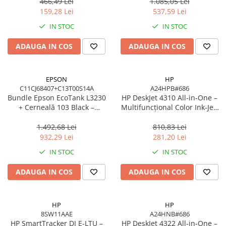
EcoTank, 4500/7500 pagini
LE
466,49 Lei
1.085,05 Lei
Network
159,28 Lei
537,59 Lei
Accesspoints & Controllere
IN STOC
IN STOC
Antene rețea
Modemuri
ADAUGA IN COS
ADAUGA IN COS
Routere
Switch-uri
EPSON
HP
Network Accessories
C11CJ68407+C13T00S14A
A24HPB#686
Bundle Epson EcoTank L3230
HP DeskJet 4310 All‑in‑One –
Alte Accesorii Rețelistică
+ Cerneală 103 Black –
Multifuncțional Color Ink‑Jet,
Plăci de Rețea & Adaptoare
Multifuncțional ITS 10 ppm,
8.5/5.5 ppm, ADF 35 coli,
Surse de alimentare rețelistică
5760 dpi, USB
Wi‑Fi, USB, Bluetooth
1.492,68 Lei
810,83 Lei
932,29 Lei
281,20 Lei
Smart Home
IN STOC
IN STOC
Accesorii Smart Home
Smart Security
ADAUGA IN COS
ADAUGA IN COS
Telecom & Wearables
Accesorii smartphone
HP
HP
Încărcătoare & Powerbank
8SW11AAE
A24HNB#686
Server, Storage & UPS
HP SmartTracker DJ E‑LTU –
HP DeskJet 4322 All‑in‑One –