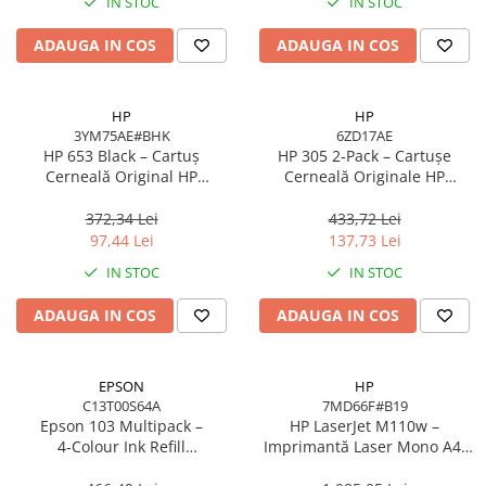
IN STOC
IN STOC
Adaptoare
ADAUGA IN COS
ADAUGA IN COS
Alte Cabluri
Cabluri Curent
Cabluri Securitate
HP
HP
Cabluri Usb & Thunderbolt
3YM75AE#BHK
6ZD17AE
HP 653 Black – Cartuș
HP 305 2‑Pack – Cartușe
Hub-uri USB
Cerneală Original HP
Cerneală Originale HP
Genți & Rucsacuri
3YM75AE#BHK, 6 ml, 360
6ZD17AE (Black + Tri‑color),
pagini
100/120 pagini
372,34 Lei
433,72 Lei
Husa Laptop
97,44 Lei
137,73 Lei
Rucsacuri
IN STOC
IN STOC
Rucsacuri & Genți Laptop
Kit-uri Tastatura si Mouse
ADAUGA IN COS
ADAUGA IN COS
UPS
Prize cu Protecție
EPSON
HP
USB & Card Readers
C13T00S64A
7MD66F#B19
Epson 103 Multipack –
HP LaserJet M110w –
Cititoare de Carduri Usb
4‑Colour Ink Refill
Imprimantă Laser Mono A4,
Network & Smart Home
C13T00S64A, 4×65 ml,
20 ppm, Wi‑Fi, USB, Bluetooth