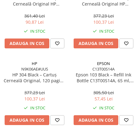
Caști & Microfoane
Cerneală Original HP
Cerneală Original HP
F6V24AE#BHK, 200 pagini,
N9K05AE#UUS, 100 pagini,
Caști Business
Cyan/Magenta/Yellow
Cyan/Magenta/Yellow
361,40 Lei
377,23 Lei
Căști Gaming & Consumer
90,87 Lei
100,37 Lei
Microfoane & Reportofoane
IN STOC
IN STOC
Display & signage
ADAUGA IN COS
ADAUGA IN COS
Ecrane Digital Signage
Ecrane Touchscreen Digital Signage
Proiectoare
HP
EPSON
N9K06AE#UUS
C13T00S14A
Proiectoare Business
HP 304 Black – Cartuș
Epson 103 Black – Refill Ink
Proiectoare Consumer
Cerneală Original, 120 pagini,
Bottle C13T00S14A, 65 ml,
N9K06AE, Black
4500 pagini, EcoTank
Componente
377,23 Lei
305,50 Lei
Plăci de baza
100,37 Lei
57,45 Lei
Plăci de Bază Amd
IN STOC
IN STOC
Plăci de Bază Intel
ADAUGA IN COS
ADAUGA IN COS
Plăci video
Plăci Video Gaming & Consumer
Procesoare