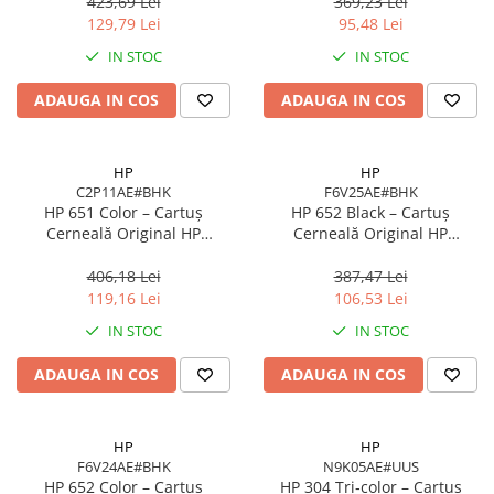
pagini
Negru Pigment
423,69 Lei
369,23 Lei
Scannere Documente
129,79 Lei
95,48 Lei
TV, Audio-Video & Multimedia
IN STOC
IN STOC
Monitoare
ADAUGA IN COS
ADAUGA IN COS
Monitoare Gaming & Consumer
Monitoare Business
Accesorii
HP
HP
C2P11AE#BHK
F6V25AE#BHK
Accesorii Căști & Microfoane
HP 651 Color – Cartuș
HP 652 Black – Cartuș
Cabluri & Adaptoare Audio-Video
Cerneală Original HP
Cerneală Original HP
C2P11AE#BHK, 300 pagini,
F6V25AE#BHK, 360 pagini, Ink
Suporturi - altele
Cyan/Magenta/Yellow
Advantage
406,18 Lei
387,47 Lei
Suporturi TV Birou
119,16 Lei
106,53 Lei
Suporturi TV Perete
IN STOC
IN STOC
Boxe
ADAUGA IN COS
ADAUGA IN COS
Boxe PC & Soundbar
Boxe Wireless & Portabile
Camere Foto & Sisteme Optice
HP
HP
F6V24AE#BHK
N9K05AE#UUS
Webcam
HP 652 Color – Cartuș
HP 304 Tri‑color – Cartuș