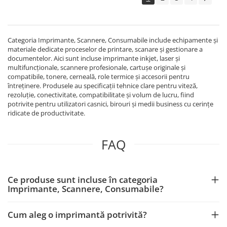
Echipamente Birou
Gamepad-uri & Joystick-uri
Garantii & Serviciii
Categoria Imprimante, Scannere, Consumabile include echipamente și
Software si Clound
materiale dedicate proceselor de printare, scanare și gestionare a
documentelor. Aici sunt incluse imprimante inkjet, laser și
Software Microsoft Windows
multifuncționale, scannere profesionale, cartușe originale și
compatibile, tonere, cerneală, role termice și accesorii pentru
întreținere. Produsele au specificații tehnice clare pentru viteză,
rezoluție, conectivitate, compatibilitate și volum de lucru, fiind
potrivite pentru utilizatori casnici, birouri și medii business cu cerințe
ridicate de productivitate.
FAQ
Ce produse sunt incluse în categoria
Imprimante, Scannere, Consumabile?
Cum aleg o imprimantă potrivită?