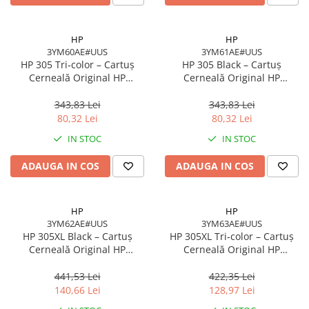
Carcase
Accesorii componente
HP
HP
3YM60AE#UUS
3YM61AE#UUS
Accesorii componente - altele
HP 305 Tri‑color – Cartuș
HP 305 Black – Cartuș
Accesorii Stocare
Cerneală Original HP
Cerneală Original HP
3YM60AE#UUS, 4.48 ml, 100
3YM61AE#UUS, 2 ml, 120
Unități optice
pagini
pagini
343,83 Lei
343,83 Lei
Blu-Ray, CD/DVD & Floppy Drives
80,32 Lei
80,32 Lei
Periferice & Accesorii
IN STOC
IN STOC
Tastaturi
ADAUGA IN COS
ADAUGA IN COS
Tastaturi cu Fir
Tastaturi wireless
Mouse, Trackballs & Presenters
HP
HP
3YM62AE#UUS
3YM63AE#UUS
Mouse cu Fir
HP 305XL Black – Cartuș
HP 305XL Tri‑color – Cartuș
Mouse Ergonimice
Cerneală Original HP
Cerneală Original HP
3YM62AE#UUS, High Yield, 4
3YM63AE#UUS, High Yield, 5
Mouse wireless
ml, 240 pagini
ml, 200 pagini
441,53 Lei
422,35 Lei
Mousepad
140,66 Lei
128,97 Lei
Cabluri & Adaptoare