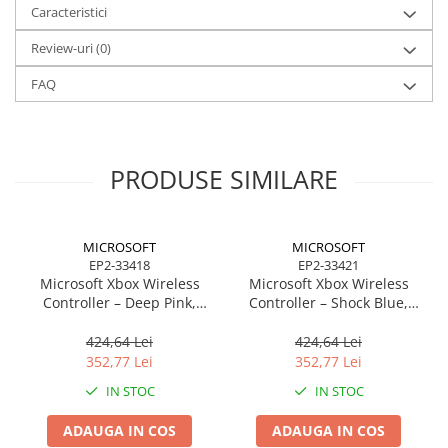
Caracteristici
Review-uri
(0)
FAQ
PRODUSE SIMILARE
MICROSOFT
MICROSOFT
EP2-33418
EP2-33421
Microsoft Xbox Wireless
Microsoft Xbox Wireless
Controller – Deep Pink,
Controller – Shock Blue,
Wireless + Bluetooth,
Wireless + Bluetooth,
Hybrid D‑Pad
Hybrid D‑Pad
424,64 Lei
424,64 Lei
352,77 Lei
352,77 Lei
IN STOC
IN STOC
ADAUGA IN COS
ADAUGA IN COS