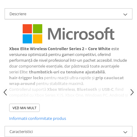
Descriere
Xbox Elite Wireless Controller Series 2 – Core White
este
versiunea optimizată pentru gameri competitivi, oferind
performanță de nivel profesional într‑un pachet accesibil. Include
doar componentele esențiale, dar păstrează toate avantajele
seriei Elite:
thumbstick‑uri cu tensiune ajustabilă
,
hair‑trigger locks
pentru reacții ultra‑rapide și
grip cauciucat
wrap‑around
pentru stabilitate maximă.
Controllerul suportă
Xbox Wireless
,
Bluetooth
și
USB‑C
, fiind
compatibil cu Xbox Series X|S, Xbox One, Windows PC, Android și
iOS. Bateria reîncărcabilă oferă
ore întregi de gameplay
, iar
construcția premium este gândită pentru durabilitate pe termen
VEZI MAI MULT
lung.
Informatii conformitate produs
Este alegerea ideală pentru gameri care vor precizie, confort și
versatilitate, fără costul complet al pachetului Elite Series 2
complet.
Caracteristici