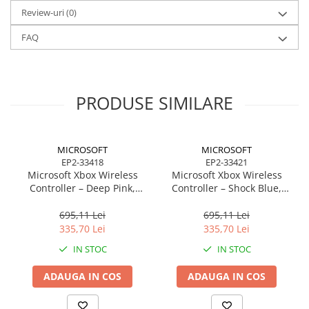
Review-uri
(0)
FAQ
PRODUSE SIMILARE
MICROSOFT
MICROSOFT
EP2-33418
EP2-33421
Microsoft Xbox Wireless
Microsoft Xbox Wireless
Controller – Deep Pink,
Controller – Shock Blue,
Wireless + Bluetooth,
Wireless + Bluetooth,
Hybrid D‑Pad
Hybrid D‑Pad
695,11 Lei
695,11 Lei
335,70 Lei
335,70 Lei
IN STOC
IN STOC
ADAUGA IN COS
ADAUGA IN COS