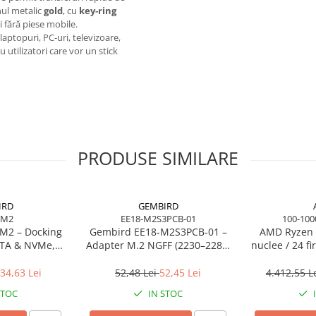
nul metalic
gold
, cu
key‑ring
și fără piese mobile.
laptopuri, PC‑uri, televizoare,
utilizatori care vor un stick
PRODUSE SIMILARE
IRD
GEMBIRD
3M2
EE18-M2S3PCB-01
100-10
M2 – Docking
Gembird EE18‑M2S3PCB‑01 –
AMD Ryzen 
ATA & NVMe,
Adapter M.2 NGFF (2230–2280)
nuclee / 24 fi
t/s, Black
la Mini SATA 1.8", 6Gb/s
140MB Cache,
34,63 Lei
52,48 Lei
52,45 Lei
4.412,55 L
STOC
IN STOC