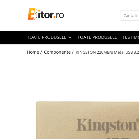
Toate Produsele
Laptop , PC, Tablete
TOATE PRODUSELE
TOATE PRODUSELE
TESTIM
Laptop-uri
Laptop-uri Gaming
Home /
Componente /
KINGSTON 220MB/s Metal USB 3.2 
Laptop-uri Workstation
Laptop-uri Business
Desktop PC
Desktop Business
Sistem barebone
Acesorii
Imprimante, Scannere,
Consumabile
Imprimante & Multifuncționale
Imprimanta Laser Color