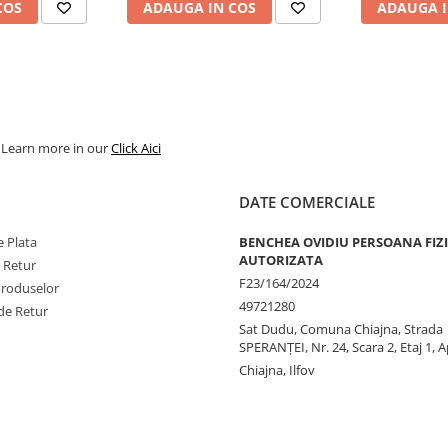
COS
ADAUGA IN COS
ADAUGA I
. Learn more in our
Click Aici
DATE COMERCIALE
 Plata
BENCHEA OVIDIU PERSOANA FIZ
AUTORIZATA
e Retur
F23/164/2024
Produselor
49721280
de Retur
Sat Dudu, Comuna Chiajna, Strada
SPERANŢEI, Nr. 24, Scara 2, Etaj 1, A
Chiajna, Ilfov