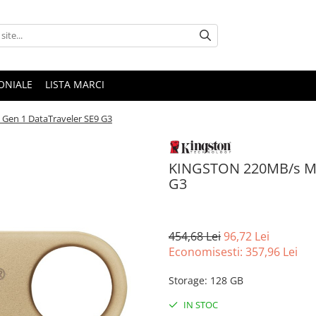
ONIALE
LISTA MARCI
Gen 1 DataTraveler SE9 G3
KINGSTON 220MB/s Met
G3
454,68 Lei
96,72 Lei
Economisesti:
357,96
Lei
Storage
:
128 GB
IN STOC