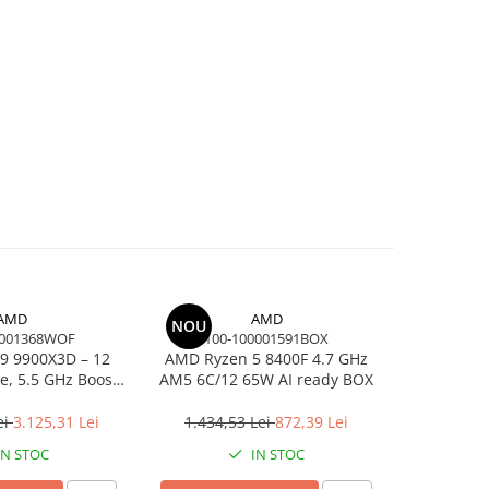
AMD
AMD
NOU
-26%
0001368WOF
100-100001591BOX
100-
9 9900X3D – 12
AMD Ryzen 5 8400F 4.7 GHz
AMD Ry
re, 5.5 GHz Boost,
AM5 6C/12 65W AI ready BOX
16C/32T, 5
 AM5, 120W, BOX
A
ei
3.125,31 Lei
1.434,53 Lei
872,39 Lei
5.100,0
IN STOC
IN STOC