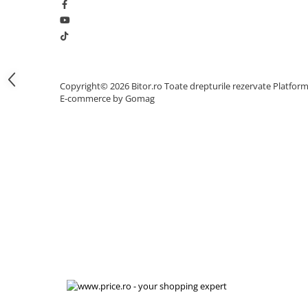
Procesoare Desktop
Stocare
HDD Externe
HDD Interne
Copyright© 2026 Bitor.ro Toate drepturile rezervate
Platfor
SSD Externe
E-commerce by Gomag
SSD Interne
Memorii
Memorii RAM
Memorii Laptop
Memorii Flash
Stick-uri USB
Surse de alimentare
Surse de Alimentare PC
Ventilatoare & Sisteme de Răcire
Răcire PC
Ventilatoare & Sisteme de Răcire