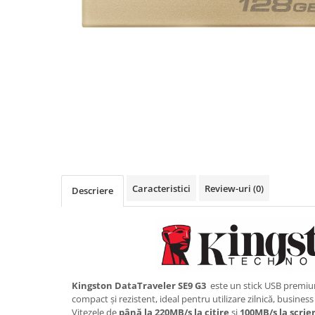
Imprimanta Laser Mono
Imprimante Cerneală
Imprimante Matriciale
Multifuncțional Cerneală
Multifuncțional Laser Mono
Accesorii Imprimante & Scannere
3D
Consumabile & Filamente 3D
Consumabile - cerneală
Cerneală & Cap de Printare
Caracteristici
Review-uri
(0)
Descriere
Consumabile - toner
Toner
Imprimante Large Format Printer
(LFP)
Accesorii Large Format
Kingston DataTraveler SE9 G3
este un stick USB premium
Plottere & Scannere
compact și rezistent, ideal pentru utilizare zilnică, business
Scannere
Vitezele de
până la 220MB/s la citire
și
100MB/s la scrie