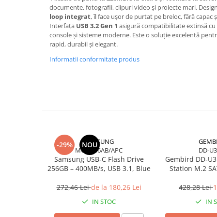
documente, fotografii, clipuri video și proiecte mari. Desig
Scannere Documente
loop integrat
, îl face ușor de purtat pe breloc, fără capac 
TV, Audio-Video & Multimedia
Interfața
USB 3.2 Gen 1
asigură compatibilitate extinsă cu 
Monitoare
console și sisteme moderne. Este o soluție excelentă pentru 
rapid, durabil și elegant.
Monitoare Gaming & Consumer
Informatii conformitate produs
Monitoare Business
Accesorii
Accesorii Căști & Microfoane
Cabluri & Adaptoare Audio-Video
Suporturi - altele
Suporturi TV Birou
Suporturi TV Perete
SAMSUNG
GEMB
-29%
NOU
MUF-256AB/APC
DD-U
Boxe
Samsung USB‑C Flash Drive
Gembird DD‑U3
Boxe PC & Soundbar
256GB – 400MB/s, USB 3.1, Blue
Station M.2 S
USB‑C, 10 Gbi
Boxe Wireless & Portabile
272,46 Lei
de la 180,26 Lei
428,28 Lei
1
Camere Foto & Sisteme Optice
IN STOC
IN 
Webcam