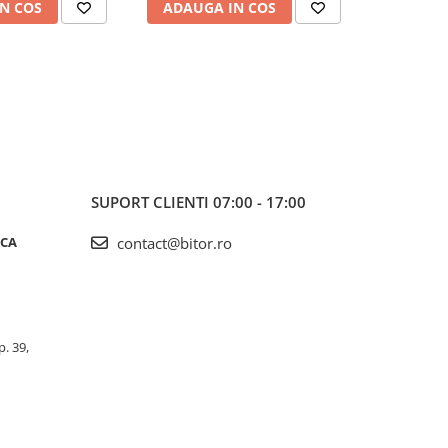
N COS
ADAUGA IN COS
ADAUG
SUPORT CLIENTI
07:00 - 17:00
ICA
contact@bitor.ro
p. 39,