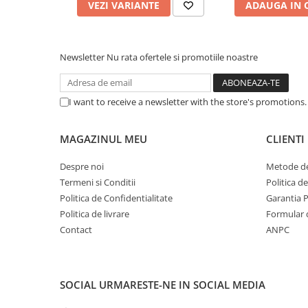
Caști & Microfoane
VEZI VARIANTE
ADAUGA IN 
Caști Business
Căști Gaming & Consumer
Newsletter
Nu rata ofertele si promotiile noastre
Microfoane & Reportofoane
Display & signage
Ecrane Digital Signage
I want to receive a newsletter with the store's promotions
Ecrane Touchscreen Digital Signage
Proiectoare
MAGAZINUL MEU
CLIENTI
Proiectoare Business
Despre noi
Metode de
Proiectoare Consumer
Termeni si Conditii
Politica d
Componente
Politica de Confidentialitate
Garantia 
Plăci de baza
Politica de livrare
Formular 
Contact
ANPC
Plăci de Bază Amd
Plăci de Bază Intel
Plăci video
SOCIAL
URMARESTE-NE IN SOCIAL MEDIA
Plăci Video Gaming & Consumer
Procesoare