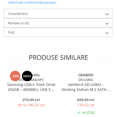
Informatii conformitate produs
ASUS integrează tehnologii de protecție precum
5X Protection
III
,
DIGI+ VRM
,
SafeSlot Core
,
LANGuard
, plus utilitare precum
Caracteristici
Armoury Crate
,
Fan Xpert 2+
,
EZ Flash 3
și BIOS UEFI cu EZ
Mode.
Review-uri
(0)
Este o soluție ideală pentru sisteme eficiente, stabile și ușor de
întreținut.
FAQ
PRODUSE SIMILARE
SAMSUNG
GEMBIRD
-29%
NOU
MUF-256AB/APC
DD-U3M2
Samsung USB‑C Flash Drive
Gembird DD‑U3M2 –
256GB – 400MB/s, USB 3.1,
Docking Station M.2 SATA &
Blue
NVMe, USB‑C, 10 Gbit/s,
Black
272,46 Lei
428,28 Lei
de la 180,26 Lei
134,63 Lei
IN STOC