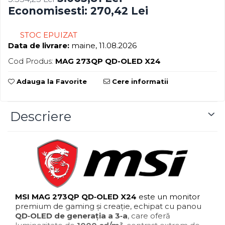
Blu-Ray, CD/DVD & Floppy Drives
Economisesti:
270,42
Lei
STOC EPUIZAT
Data de livrare:
maine, 11.08.2026
Cod Produs:
MAG 273QP QD-OLED X24
Adauga la Favorite
Cere informatii
Descriere
MSI MAG 273QP QD‑OLED X24
este un monitor
premium de gaming și creație, echipat cu panou
QD‑OLED de generația a 3‑a
, care oferă