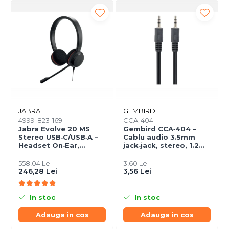
JABRA
GEMBIRD
4999-823-169-
CCA-404-
Jabra Evolve 20 MS
Gembird CCA‑404 –
Stereo USB‑C/USB‑A –
Cablu audio 3.5mm
Headset On‑Ear,
jack‑jack, stereo, 1.2m,
Noise‑Isolating, MS
RoHS
Certified
558,04 Lei
3,60 Lei
246,28 Lei
3,56 Lei
In stoc
In stoc
Adauga in cos
Adauga in cos