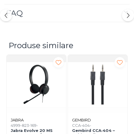
Flicker‑Free
,
Eyesafe 2.0
,
EPEAT Gold
,
ENERGY
STAR
confirmă confortul vizual și eficiența
FAQ
energetică.
Produse similare
JABRA
GEMBIRD
4999-823-169-
CCA-404-
Jabra Evolve 20 MS
Gembird CCA‑404 –