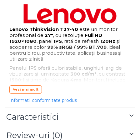
Blu-Ray, CD/DVD & Floppy Drives
Lenovo ThinkVision T27‑40
este un monitor
profesional de
27"
, cu rezoluție
Full HD
1920×1080
, panel
IPS
, rată de refresh
120Hz
și
acoperire color
99% sRGB / 99% BT.709
, ideal
pentru birou, productivitate, aplicații business și
utilizare zilnică.
Panelul IPS oferă culori stabile, unghiuri largi de
vizualizare și luminozitate
300 cd/m²
, cu contrast
1500:1
și timp de răspuns
4ms
. Monitorul include
un
USB‑Hub 3.2 Gen1
, permițând conectarea
Vezi mai mult
rapidă a perifericelor, plus o gamă largă de porturi:
HDMI 1.4
,
DisplayPort 1.2
,
VGA
,
USB‑C
Informatii conformitate produs
downstream (15W)
,
USB‑B upstream
și
3× USB‑A
.
Ergonomia este completă: tilt, swivel, pivot,
Caracteristici
ajustare pe înălțime, iar designul NearEdgeless pe
4 laturi oferă un aspect modern și eficient pentru
setup‑uri multi‑monitor.
Review-uri
(0)
Certificările
TÜV Low Blue Light
,
TÜV