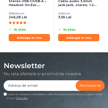
Stereo USB‑C/USB‑A –
Cablu audio 3.5mm
Headset On‑Ear,
jack‑jack, stereo, 1.2m,
Noise‑Isolating, MS
RoHS
Certified
558,04 Lei
3,60 Lei
246,28 Lei
3,56 Lei
In stoc
In stoc
Adauga in cos
Adauga in cos
Newsletter
Nu rata ofertele si promotiile noastre
I want to receive a newsletter with the store's promotions. Learn more
in our
Click Aici