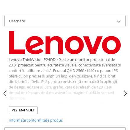
Descriere
Lenovo ThinkVision P24QD‑40 este un monitor profesional de
23.8" proiectat pentru acuratețe vizuală, conectivitate avansată și
confort în utilizare zilnică. Ecranul QHD 2560×1440 cu panou IPS
oferă culori precise și unghiuri largi de vizualizare, fiind calibrat
din fabrică la Delta E<2 pentru consistență cromatică în aplicații
de design, editare și lucru grafic. Rata de refresh de 120 Hz și
timpul de răspuns de 4 ms asigură o imagine fluidă în scenarii
dinamice.
Modelul integrează un hub USB 3.2 Gen 1 și un port USB‑C 3.2
Gen 2 cu DisplayPort Alt Mode și Power Delivery de până la 140W,
VEZI MAI MULT
permițând alimentarea laptopului și transmiterea semnalului
video printr-un singur cablu. Conectivitatea este completată de
Informatii conformitate produs
HDMI, DisplayPort 1.4 și DisplayPort Out pentru configurări Daisy