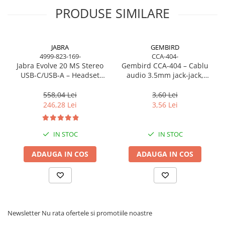
PRODUSE SIMILARE
JABRA
GEMBIRD
4999-823-169-
CCA-404-
Jabra Evolve 20 MS Stereo
Gembird CCA‑404 – Cablu
USB‑C/USB‑A – Headset
audio 3.5mm jack‑jack,
On‑Ear, Noise‑Isolating, MS
stereo, 1.2m, RoHS
Certified
558,04 Lei
3,60 Lei
246,28 Lei
3,56 Lei
IN STOC
IN STOC
ADAUGA IN COS
ADAUGA IN COS
Newsletter
Nu rata ofertele si promotiile noastre