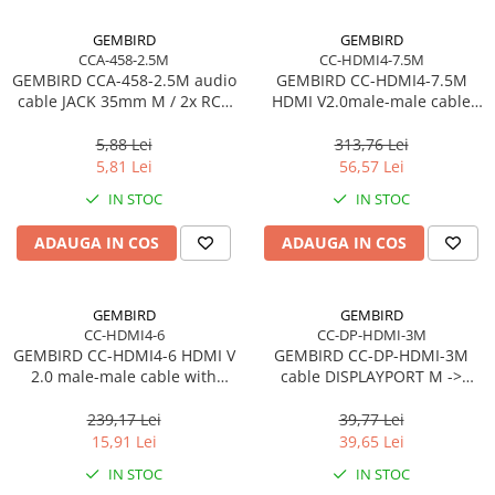
GEMBIRD
GEMBIRD
CCA-458-2.5M
CC-HDMI4-7.5M
GEMBIRD CCA-458-2.5M audio
GEMBIRD CC-HDMI4-7.5M
cable JACK 35mm M / 2x RCA
HDMI V2.0male-male cable
CINCH M 2.5M
with gold-plated connectors
7.5m bulk package
5,88 Lei
313,76 Lei
5,81 Lei
56,57 Lei
IN STOC
IN STOC
ADAUGA IN COS
ADAUGA IN COS
GEMBIRD
GEMBIRD
CC-HDMI4-6
CC-DP-HDMI-3M
GEMBIRD CC-HDMI4-6 HDMI V
GEMBIRD CC-DP-HDMI-3M
2.0 male-male cable with
cable DISPLAYPORT M ->
gold-plated connectors 1.8m
HDMI M 3m
CU
239,17 Lei
39,77 Lei
15,91 Lei
39,65 Lei
IN STOC
IN STOC