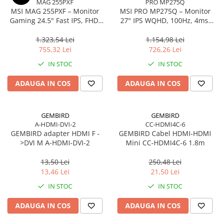
MAG 255PXF
PRO MP275Q
MSI MAG 255PXF – Monitor
MSI PRO MP275Q – Monitor
Gaming 24.5" Fast IPS, FHD,
27" IPS WQHD, 100Hz, 4ms,
300Hz, 0.5ms, HDMI, DP, Pivot
300 cd/m², HDMI 2.0, DP
1.323,54 Lei
1.154,98 Lei
755,32 Lei
726,26 Lei
IN STOC
IN STOC
ADAUGA IN COS
ADAUGA IN COS
GEMBIRD
GEMBIRD
A-HDMI-DVI-2
CC-HDMI4C-6
GEMBIRD adapter HDMI F -
GEMBIRD Cabel HDMI-HDMI
>DVI M A-HDMI-DVI-2
Mini CC-HDMI4C-6 1.8m
13,50 Lei
250,48 Lei
13,46 Lei
21,50 Lei
IN STOC
IN STOC
ADAUGA IN COS
ADAUGA IN COS