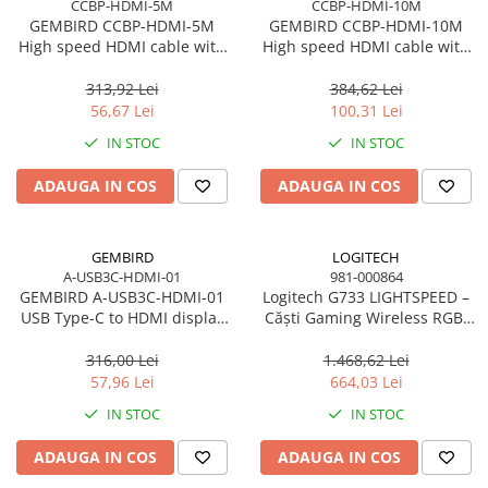
CCBP-HDMI-5M
CCBP-HDMI-10M
GEMBIRD CCBP-HDMI-5M
GEMBIRD CCBP-HDMI-10M
High speed HDMI cable with
High speed HDMI cable with
Ethernet Premium series 5m
Ethernet Premium series 10m
313,92 Lei
384,62 Lei
56,67 Lei
100,31 Lei
IN STOC
IN STOC
ADAUGA IN COS
ADAUGA IN COS
GEMBIRD
LOGITECH
A-USB3C-HDMI-01
981-000864
GEMBIRD A-USB3C-HDMI-01
Logitech G733 LIGHTSPEED –
USB Type-C to HDMI display
Căști Gaming Wireless RGB,
adapter space grey
DTS 2.0, Pro‑G 40mm, 29h,
Black
316,00 Lei
1.468,62 Lei
57,96 Lei
664,03 Lei
IN STOC
IN STOC
ADAUGA IN COS
ADAUGA IN COS