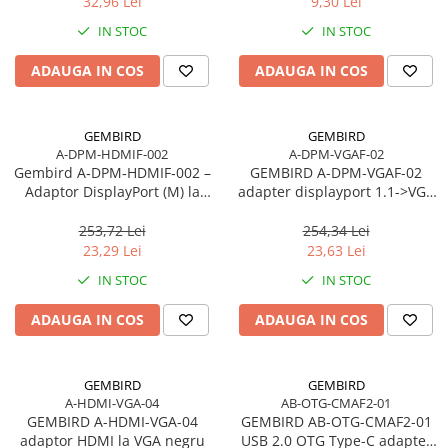
32,96 Lei
9,30 Lei
IN STOC
IN STOC
ADAUGA IN COS
ADAUGA IN COS
GEMBIRD
GEMBIRD
A-DPM-HDMIF-002
A-DPM-VGAF-02
Gembird A‑DPM‑HDMIF‑002 –
GEMBIRD A-DPM-VGAF-02
Adaptor DisplayPort (M) la
adapter displayport 1.1->VGA
HDMI (F), 10 cm, 1080p, Negru
on cable black
253,72 Lei
254,34 Lei
23,29 Lei
23,63 Lei
IN STOC
IN STOC
ADAUGA IN COS
ADAUGA IN COS
GEMBIRD
GEMBIRD
A-HDMI-VGA-04
AB-OTG-CMAF2-01
GEMBIRD A-HDMI-VGA-04
GEMBIRD AB-OTG-CMAF2-01
adaptor HDMI la VGA negru
USB 2.0 OTG Type-C adapter