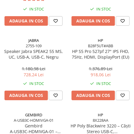
Toner
Cabluri Usb & Thunderbolt
Webcam
Memorii RAM
Imprimante Large Format Printer
Hub-uri USB
IN STOC
IN STOC
Caști & Microfoane
Memorii Laptop
(LFP)
Genți & Rucsacuri
Caști Business
Memorii Flash
ADAUGA IN COS
ADAUGA IN COS
Accesorii Large Format
Husa Laptop
Căști Gaming & Consumer
Stick-uri USB
Plottere & Scannere
Rucsacuri
Microfoane & Reportofoane
Surse de alimentare
Scannere
JABRA
HP
Rucsacuri & Genți Laptop
Display & signage
Surse de Alimentare PC
2755-109
B28F5UT#ABB
Scannere Documente
Kit-uri Tastatura si Mouse
Speaker Jabra SPEAK2 55 MS,
HP S5 Pro 527pf 27" IPS FHD,
Ecrane Digital Signage
Ventilatoare & Sisteme de Răcire
UC, USB-A, USB-C, Negru
75Hz, HDMI, DisplayPort (EU)
UPS
Ecrane Touchscreen Digital Signage
Răcire PC
Proiectoare
Prize cu Protecție
1.180,98 Lei
1.376,89 Lei
Ventilatoare & Sisteme de Răcire
728,24 Lei
918,06 Lei
USB & Card Readers
Proiectoare Business
Carcase
IN STOC
IN STOC
Proiectoare Consumer
Cititoare de Carduri Usb
Accesorii componente
Accesorii componente - altele
ADAUGA IN COS
ADAUGA IN COS
Accesorii Stocare
Unități optice
GEMBIRD
HP
Blu-Ray, CD/DVD & Floppy Drives
A-USB3C-HDMIVGA-01
8X228AA
Gembird
HP Poly Blackwire 3220 – Căști
A‑USB3C‑HDMIVGA‑01 –
Stereo USB‑C,