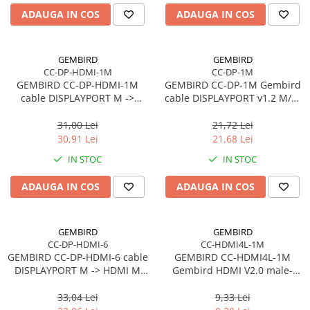
ADAUGA IN COS
ADAUGA IN COS
GEMBIRD
GEMBIRD
CC-DP-HDMI-1M
CC-DP-1M
GEMBIRD CC-DP-HDMI-1M
GEMBIRD CC-DP-1M Gembird
cable DISPLAYPORT M ->
cable DISPLAYPORT v1.2 M/M
HDMI M 1m
1m GOLD
31,00 Lei
21,72 Lei
30,91 Lei
21,68 Lei
IN STOC
IN STOC
ADAUGA IN COS
ADAUGA IN COS
GEMBIRD
GEMBIRD
CC-DP-HDMI-6
CC-HDMI4L-1M
GEMBIRD CC-DP-HDMI-6 cable
GEMBIRD CC-HDMI4L-1M
DISPLAYPORT M -> HDMI M
Gembird HDMI V2.0 male-
1.8m
male cable HIGH SPEED
ETHERNET CCS 1m
33,04 Lei
9,33 Lei