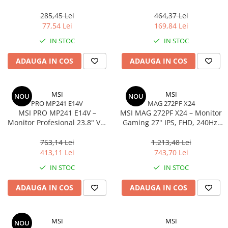
Adaptor USB‑C la HDMI + VGA,
Noise‑Cancelling, USB‑C/A
4K30Hz, Space Grey
Adapter
285,45 Lei
464,37 Lei
77,54 Lei
169,84 Lei
IN STOC
IN STOC
ADAUGA IN COS
ADAUGA IN COS
MSI
MSI
NOU
NOU
PRO MP241 E14V
MAG 272PF X24
MSI PRO MP241 E14V –
MSI MAG 272PF X24 – Monitor
Monitor Profesional 23.8" VA,
Gaming 27" IPS, FHD, 240Hz,
FHD, 144Hz, HDR,
0.5ms, 300 cd/m², 2×HDMI, DP
Adaptive‑Sync, HDMI, DP
763,14 Lei
1.213,48 Lei
413,11 Lei
743,70 Lei
IN STOC
IN STOC
ADAUGA IN COS
ADAUGA IN COS
MSI
MSI
NOU