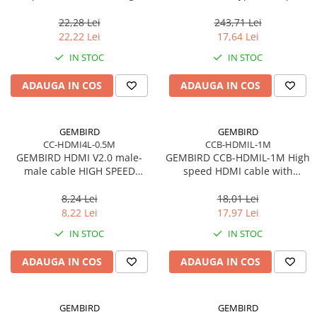
cable CM/AF blister
22,28 Lei
243,71 Lei
22,22 Lei
17,64 Lei
IN STOC
IN STOC
ADAUGA IN COS
ADAUGA IN COS
GEMBIRD
GEMBIRD
CC-HDMI4L-0.5M
CCB-HDMIL-1M
GEMBIRD HDMI V2.0 male-
GEMBIRD CCB-HDMIL-1M High
male cable HIGH SPEED
speed HDMI cable with
ETHERNET CCS 0.5m
Ethernet Select Plus Series 1m
8,24 Lei
18,01 Lei
8,22 Lei
17,97 Lei
IN STOC
IN STOC
ADAUGA IN COS
ADAUGA IN COS
GEMBIRD
GEMBIRD