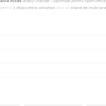
mance mode
(brațul coborât – optimizat pentru open‑office)
t pentru
2 dispozitive simultan
, plus un
stand de încărcar
feTone
,
PeakStop
,
MySound
,
EQ personalizabil
,
Alexa buil