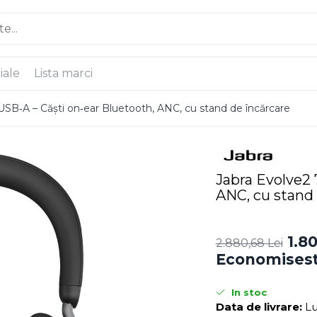
iale
Lista marci
USB‑A – Căști on‑ear Bluetooth, ANC, cu stand de încărcare
Jabra Evolve2 
ANC, cu stand 
1.80
2.880,68 Lei
Economisest
In stoc
Data de livrare:
Lu