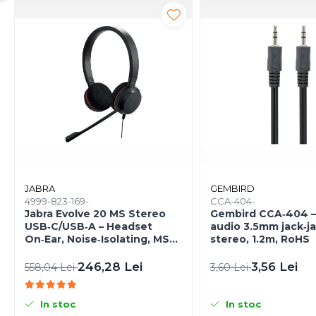
Caști & Microfoane
Caști Business
Căști Gaming & Consumer
Microfoane & Reportofoane
Display & signage
Ecrane Digital Signage
Ecrane Touchscreen Digital
Signage
Proiectoare
Proiectoare Business
JABRA
GEMBIRD
Proiectoare Consumer
4999-823-169-
CCA-404-
Componente
Jabra Evolve 20 MS Stereo
Gembird CCA‑404 –
USB‑C/USB‑A – Headset
audio 3.5mm jack‑ja
Plăci de baza
On‑Ear, Noise‑Isolating, MS
stereo, 1.2m, RoHS
Certified
Plăci de Bază Amd
246,28 Lei
3,56 Lei
558,04 Lei
3,60 Lei
Plăci de Bază Intel
Plăci video
In stoc
In stoc
Plăci Video Gaming & Consumer