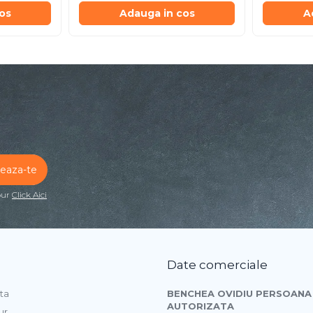
os
Adauga in cos
A
our
Click Aici
Date comerciale
ta
BENCHEA OVIDIU PERSOANA 
AUTORIZATA
ur