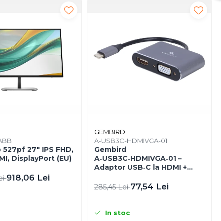
GEMBIRD
ABB
A-USB3C-HDMIVGA-01
 527pf 27" IPS FHD,
Gembird
I, DisplayPort (EU)
A‑USB3C‑HDMIVGA‑01 –
Adaptor USB‑C la HDMI +
VGA, 4K30Hz, Space Grey
918,06 Lei
ei
77,54 Lei
285,45 Lei
In stoc