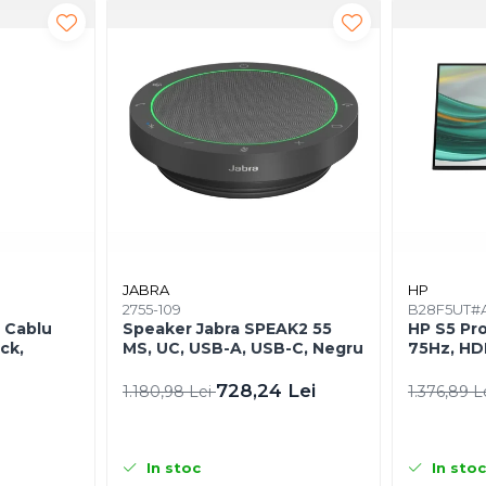
JABRA
HP
2755-109
B28F5UT#
 Cablu
Speaker Jabra SPEAK2 55
HP S5 Pro
ck,
MS, UC, USB-A, USB-C, Negru
75Hz, HDM
728,24 Lei
1.180,98 Lei
1.376,89 L
In stoc
In stoc