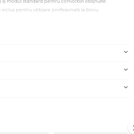
 și modul standard pentru convorbiri obișnuite.
e
inclus pentru utilizare profesională la birou.
t‑in
, detectare pe ureche și suport complet pentru