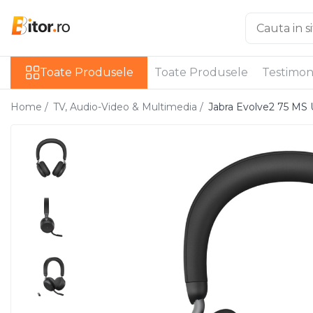
Toate Produsele
Toate Produsele
Toate Produsele
Testimon
Laptop , PC, Tablete
Laptop-uri
Home /
TV, Audio-Video & Multimedia /
Jabra Evolve2 75 MS 
Laptop-uri Gaming
Laptop-uri Workstation
Laptop-uri Business
Desktop PC
Desktop Business
Sistem barebone
Acesorii
Imprimante, Scannere,
Consumabile
Imprimante & Multifuncționale
Imprimanta Laser Color