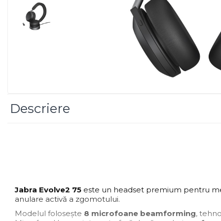
Imprimanta Laser Mono
Imprimante Cerneală
Imprimante Matriciale
Multifuncțional Cerneală
Multifuncțional Laser Mono
Accesorii Imprimante &
Scannere 3D
Consumabile & Filamente 3D
Descriere
Consumabile - cerneală
Cerneală & Cap de Printare
Consumabile - toner
Toner
Imprimante Large Format
Printer (LFP)
Jabra Evolve2 75
este un headset premium pentru medi
Accesorii Large Format
anulare activă a zgomotului.
Plottere & Scannere
Modelul folosește
8 microfoane beamforming
, tehn
Scannere