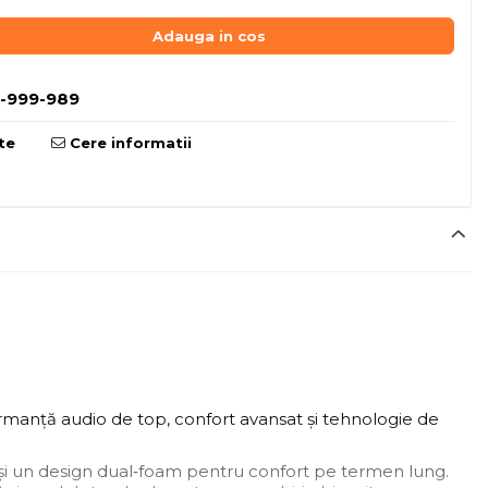
Adauga in cos
-999-989
te
Cere informatii
ormanță audio de top, confort avansat și tehnologie de
 și un design dual‑foam pentru confort pe termen lung.