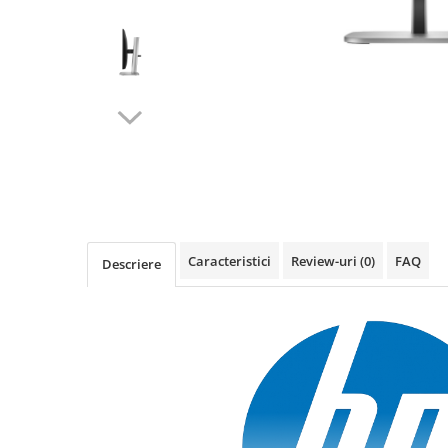
Acesorii
Imprimante, Scannere,
Consumabile
Imprimante & Multifuncționale
Imprimanta Laser Color
Imprimanta Laser Mono
Imprimante Cerneală
Imprimante Matriciale
Multifuncțional Cerneală
Multifuncțional Laser Mono
Caracteristici
Review-uri
(0)
FAQ
Descriere
Accesorii Imprimante & Scannere
3D
Consumabile & Filamente 3D
Accesorii imprimante, scannere
Accesorii imprimante - altele
Consumabile - cerneală
Cerneală & Cap de Printare