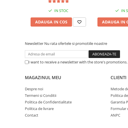
Cabluri & Adaptoare Audio-Video
Suporturi - altele
IN STOC
IN 
Suporturi TV Birou
ADAUGA IN COS
ADAUGA IN 
Suporturi TV Perete
Boxe
Boxe PC & Soundbar
Newsletter
Nu rata ofertele si promotiile noastre
Boxe Wireless & Portabile
Camere Foto & Sisteme Optice
I want to receive a newsletter with the store's promotions
Webcam
Caști & Microfoane
MAGAZINUL MEU
CLIENTI
Caști Business
Căști Gaming & Consumer
Despre noi
Metode de
Microfoane & Reportofoane
Termeni si Conditii
Politica d
Politica de Confidentialitate
Garantia 
Display & signage
Politica de livrare
Formular 
Ecrane Digital Signage
Contact
ANPC
Ecrane Touchscreen Digital Signage
Proiectoare