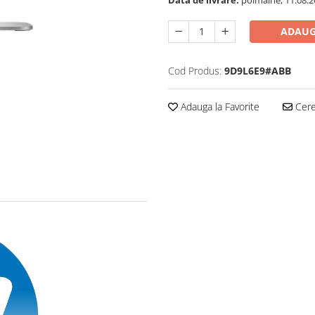
ADAUG
Cod Produs:
9D9L6E9#ABB
Adauga la Favorite
Cere 