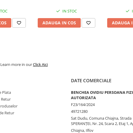
STOC
IN STOC
COS
ADAUGA IN COS
ADAUGA I
. Learn more in our
Click Aici
DATE COMERCIALE
 Plata
BENCHEA OVIDIU PERSOANA FIZ
AUTORIZATA
e Retur
F23/164/2024
Produselor
49721280
de Retur
Sat Dudu, Comuna Chiajna, Strada
SPERANŢEI, Nr. 24, Scara 2, Etaj 1, A
Chiajna, Ilfov