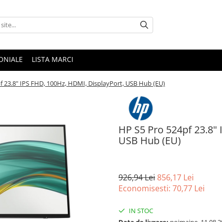
ONIALE
LISTA MARCI
f 23.8" IPS FHD, 100Hz, HDMI, DisplayPort, USB Hub (EU)
HP S5 Pro 524pf 23.8" 
USB Hub (EU)
926,94 Lei
856,17 Lei
Economisesti:
70,77
Lei
IN STOC
Data de livrare:
poimaine, 11.08.2