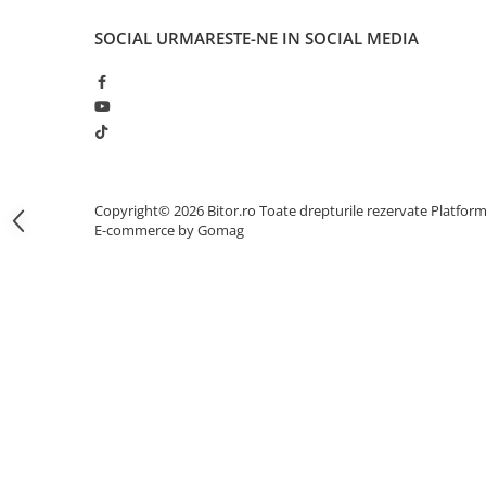
Proiectoare Business
SOCIAL
URMARESTE-NE IN SOCIAL MEDIA
Proiectoare Consumer
Componente
Plăci de baza
Plăci de Bază Amd
Plăci de Bază Intel
Plăci video
Copyright© 2026 Bitor.ro Toate drepturile rezervate
Platfor
E-commerce by Gomag
Plăci Video Gaming & Consumer
Procesoare
Procesoare Desktop
Stocare
HDD Externe
HDD Interne
SSD Externe
SSD Interne
Memorii