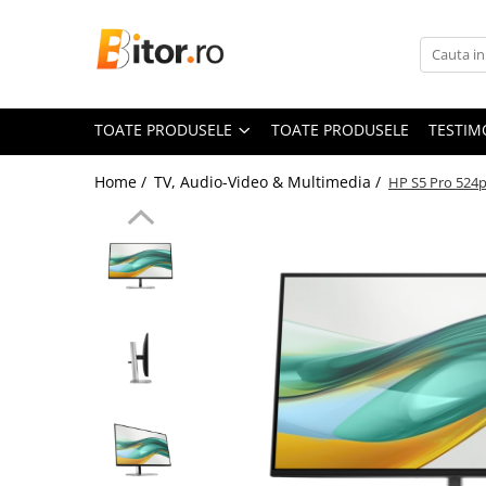
Toate Produsele
Laptop , PC, Tablete
TOATE PRODUSELE
TOATE PRODUSELE
TESTIM
Laptop-uri
Laptop-uri Gaming
Home /
TV, Audio-Video & Multimedia /
HP S5 Pro 524p
Laptop-uri Home
Laptop-uri Workstation
Laptop-uri Business
Chromebook
Notebook
Desktop PC
Desktop Business
Sistem barebone
Tablete
Tablete - Windows