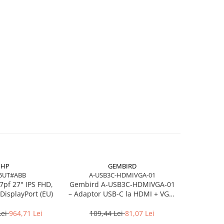
HP
GEMBIRD
5UT#ABB
A-USB3C-HDMIVGA-01
7pf 27" IPS FHD,
Gembird A‑USB3C‑HDMIVGA‑01
HP Poly Bl
DisplayPort (EU)
– Adaptor USB‑C la HDMI + VGA,
Stereo USB‑
4K30Hz, Space Grey
USB
Lei
964,71 Lei
109,44 Lei
81,07 Lei
219,1