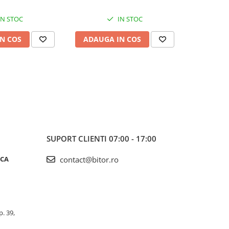
IN STOC
IN STOC
N COS
ADAUGA IN COS
ADAUG
SUPORT CLIENTI
07:00 - 17:00
ICA
contact@bitor.ro
p. 39,