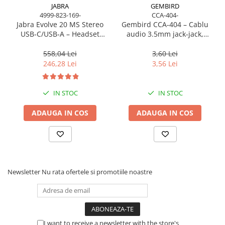
JABRA
GEMBIRD
4999-823-169-
CCA-404-
Jabra Evolve 20 MS Stereo
Gembird CCA‑404 – Cablu
USB‑C/USB‑A – Headset
audio 3.5mm jack‑jack,
On‑Ear, Noise‑Isolating, MS
stereo, 1.2m, RoHS
Certified
558,04 Lei
3,60 Lei
246,28 Lei
3,56 Lei
IN STOC
IN STOC
ADAUGA IN COS
ADAUGA IN COS
Newsletter
Nu rata ofertele si promotiile noastre
I want to receive a newsletter with the store's