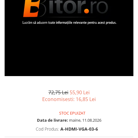
Cerneală & Cap de Printare
Acesorii
Camere Foto & Sisteme Optice
Cabluri Usb & Thunderbolt
Smart Security
Ups Offline
Memorii RAM
Consumabile - toner
Hub-uri USB
Webcam
Memorii Laptop
Genți & Rucsacuri
Laser Drums
Caști & Microfoane
Memorii Flash
Toner
Husa Laptop
Caști Business
Stick-uri USB
Waste Toner
Rucsacuri
Căști Gaming & Consumer
Memorii Server
Imprimante Large Format Printer
Rucsacuri & Genți Laptop
Microfoane & Reportofoane
Surse de alimentare
(LFP)
Kit-uri Tastatura si Mouse
Display & signage
Surse de Alimentare PC
Accesorii Large Format
UPS
Ecrane Digital Signage
Ventilatoare & Sisteme de Răcire
Plottere & Scannere
Ecrane Touchscreen Digital Signage
Prize cu Protecție
Răcire PC
Scannere
Proiectoare
USB & Card Readers
Ventilatoare & Sisteme de Răcire
Scannere Documente
Proiectoare Business
Carcase
Cititoare de Carduri Usb
72,75 Lei
55,90 Lei
Proiectoare Consumer
Accesorii componente
Economisesti:
16,85
Lei
Accesorii componente - altele
STOC EPUIZAT
Accesorii Stocare
Data de livrare:
maine, 11.08.2026
Unități optice
Cod Produs:
A-HDMI-VGA-03-6
Blu-Ray, CD/DVD & Floppy Drives