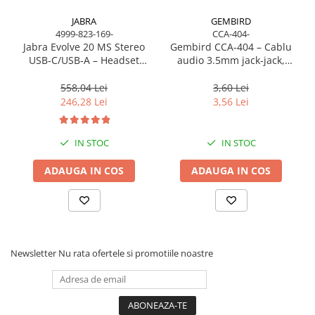
JABRA
GEMBIRD
4999-823-169-
CCA-404-
Jabra Evolve 20 MS Stereo
Gembird CCA‑404 – Cablu
USB‑C/USB‑A – Headset
audio 3.5mm jack‑jack,
On‑Ear, Noise‑Isolating, MS
stereo, 1.2m, RoHS
Certified
558,04 Lei
3,60 Lei
246,28 Lei
3,56 Lei
IN STOC
IN STOC
ADAUGA IN COS
ADAUGA IN COS
Newsletter
Nu rata ofertele si promotiile noastre