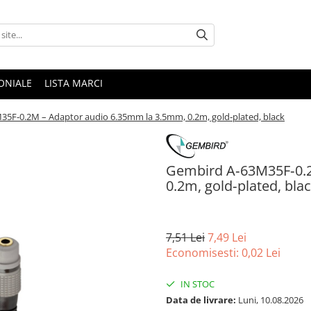
ONIALE
LISTA MARCI
5F‑0.2M – Adaptor audio 6.35mm la 3.5mm, 0.2m, gold‑plated, black
Gembird A‑63M35F‑0.2
0.2m, gold‑plated, bla
7,51 Lei
7,49 Lei
Economisesti:
0,02
Lei
IN STOC
Data de livrare:
Luni, 10.08.2026