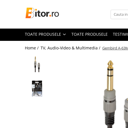
Toate Produsele
Laptop , PC, Tablete
TOATE PRODUSELE
TOATE PRODUSELE
TESTIM
Laptop-uri
Laptop-uri Gaming
Home /
TV, Audio-Video & Multimedia /
Gembird A‑63M3
Laptop-uri Workstation
Laptop-uri Business
Desktop PC
Desktop Business
Sistem barebone
Acesorii
Imprimante, Scannere,
Consumabile
Imprimante & Multifuncționale
Imprimanta Laser Color