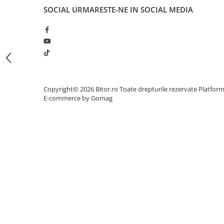
SOCIAL
URMARESTE-NE IN SOCIAL MEDIA
Procesoare Desktop
Stocare
HDD Externe
HDD Interne
SSD Externe
SSD Interne
Copyright© 2026 Bitor.ro Toate drepturile rezervate
Platfor
Memorii
E-commerce by Gomag
Memorii RAM
Memorii Laptop
Memorii Flash
Stick-uri USB
Surse de alimentare
Surse de Alimentare PC
Ventilatoare & Sisteme de Răcire
Răcire PC
Ventilatoare & Sisteme de Răcire