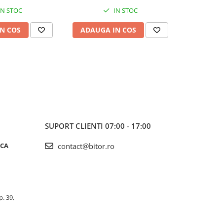
IN STOC
IN STOC
N COS
ADAUGA IN COS
ADAUG
SUPORT CLIENTI
07:00 - 17:00
ICA
contact@bitor.ro
p. 39,