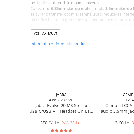
portabile, laptopuri, telefoane, mixere).
Scannere Documente
Conectorul
6.35mm stereo male
și mufa
3.5mm stereo 
TV, Audio-Video & Multimedia
asigurând transfer optim al semnalului și reducerea inter
oferă flexibilitate și protecție suplimentară pentru portur
Monitoare
Construcția robustă și respectarea standardelor
RoHS / W
Monitoare Gaming & Consumer
utilizare profesională (studio, DJ, PA), cât și pentru utilizare
VEZI MAI MULT
Monitoare Business
Informatii conformitate produs
Accesorii
Accesorii Căști & Microfoane
Cabluri & Adaptoare Audio-Video
Suporturi - altele
Suporturi TV Birou
Suporturi TV Perete
Boxe
JABRA
GEMB
4999-823-169-
CCA-4
Boxe PC & Soundbar
Jabra Evolve 20 MS Stereo
Gembird CCA‑
USB‑C/USB‑A – Headset On‑Ear,
audio 3.5mm jack
Boxe Wireless & Portabile
Noise‑Isolating, MS Certified
1.2m, 
Camere Foto & Sisteme Optice
558,04 Lei
246,28 Lei
3,60 Lei
3
Webcam