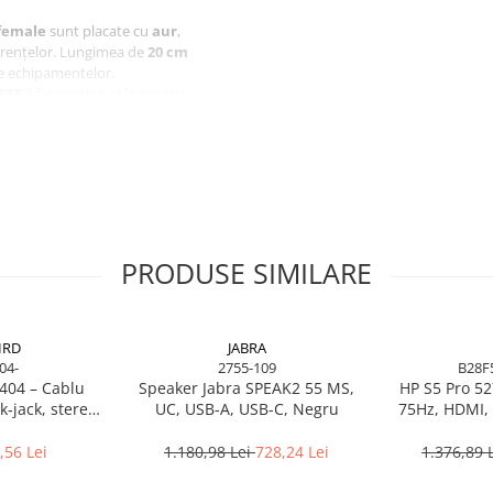
female
sunt placate cu
aur
,
ferențelor. Lungimea de
20 cm
ile echipamentelor.
EEE
îl fac potrivit atât pentru
 casnică.
PRODUSE SIMILARE
IRD
JABRA
04-
2755-109
B28F
404 – Cablu
Speaker Jabra SPEAK2 55 MS,
HP S5 Pro 52
‑jack, stereo,
UC, USB-A, USB-C, Negru
75Hz, HDMI, 
RoHS
,56 Lei
1.180,98 Lei
728,24 Lei
1.376,89 