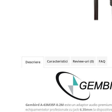
Imprimanta Laser Mono
Imprimante Cerneală
Imprimante Matriciale
Multifuncțional Cerneală
Multifuncțional Laser Mono
Accesorii Imprimante & Scannere
3D
Consumabile & Filamente 3D
Consumabile - cerneală
Caracteristici
Review-uri
(0)
FAQ
Descriere
Cerneală & Cap de Printare
Consumabile - toner
Toner
Imprimante Large Format Printer
(LFP)
Accesorii Large Format
Plottere & Scannere
Gembird A‑63M35F‑0.2M
este un adaptor audio premium,
Scannere
echipamentelor profesionale cu jack
6.35mm
la dispozitiv