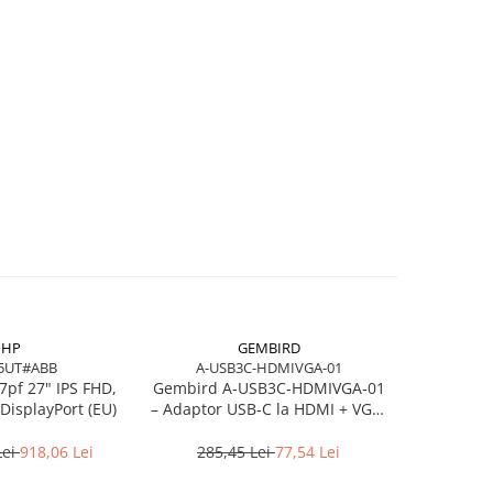
HP
GEMBIRD
5UT#ABB
A-USB3C-HDMIVGA-01
7pf 27" IPS FHD,
Gembird A‑USB3C‑HDMIVGA‑01
HP Poly Bl
DisplayPort (EU)
– Adaptor USB‑C la HDMI + VGA,
Stereo USB‑
4K30Hz, Space Grey
USB
Lei
918,06 Lei
285,45 Lei
77,54 Lei
464,3