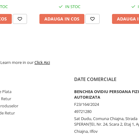
STOC
IN STOC
COS
ADAUGA IN COS
ADAUGA I
. Learn more in our
Click Aici
DATE COMERCIALE
 Plata
BENCHEA OVIDIU PERSOANA FIZ
AUTORIZATA
e Retur
F23/164/2024
Produselor
49721280
de Retur
Sat Dudu, Comuna Chiajna, Strada
SPERANŢEI, Nr. 24, Scara 2, Etaj 1, A
Chiajna, Ilfov