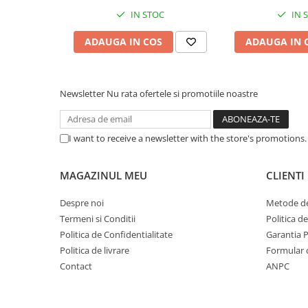
Caști & Microfoane
IN STOC
IN 
Caști Business
ADAUGA IN COS
ADAUGA IN 
Căști Gaming & Consumer
Microfoane & Reportofoane
Display & signage
Newsletter
Nu rata ofertele si promotiile noastre
Ecrane Digital Signage
Ecrane Touchscreen Digital Signage
Proiectoare
I want to receive a newsletter with the store's promotions
Proiectoare Business
MAGAZINUL MEU
CLIENTI
Proiectoare Consumer
Componente
Despre noi
Metode de
Plăci de baza
Termeni si Conditii
Politica d
Plăci de Bază Amd
Politica de Confidentialitate
Garantia 
Politica de livrare
Formular 
Plăci de Bază Intel
Contact
ANPC
Plăci video
Plăci Video Gaming & Consumer
Procesoare