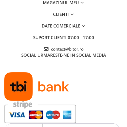
MAGAZINUL MEU
Procesoare Desktop
CLIENTI
Stocare
HDD Externe
DATE COMERCIALE
HDD Interne
SUPORT CLIENTI
07:00 - 17:00
SSD Externe
SSD Interne
contact@bitor.ro
Memorii
SOCIAL
URMARESTE-NE IN SOCIAL MEDIA
Memorii RAM
Memorii Laptop
Memorii Flash
Stick-uri USB
Surse de alimentare
Surse de Alimentare PC
Ventilatoare & Sisteme de Răcire
Răcire PC
Ventilatoare & Sisteme de Răcire