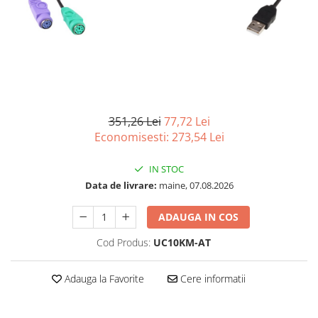
Imprimanta Laser Mono
Imprimante Cerneală
Imprimante Matriciale
Multifuncțional Cerneală
Multifuncțional Laser Mono
Accesorii Imprimante & Scannere
3D
351,26 Lei
77,72 Lei
Economisesti:
273,54
Lei
Consumabile & Filamente 3D
Consumabile - cerneală
IN STOC
Cerneală & Cap de Printare
Data de livrare:
maine, 07.08.2026
Consumabile - toner
ADAUGA IN COS
Toner
Imprimante Large Format Printer
Cod Produs:
UC10KM-AT
(LFP)
Accesorii Large Format
Adauga la Favorite
Cere informatii
Plottere & Scannere
Scannere