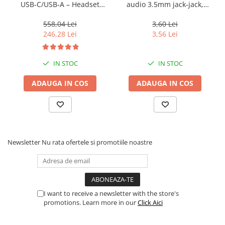
Caști & Microfoane
USB‑C/USB‑A – Headset
audio 3.5mm jack‑jack,
On‑Ear, Noise‑Isolating, MS
stereo, 1.2m, RoHS
Caști Business
Certified
558,04 Lei
3,60 Lei
Căști Gaming & Consumer
246,28 Lei
3,56 Lei
Microfoane & Reportofoane
Display & signage
IN STOC
IN STOC
Ecrane Digital Signage
ADAUGA IN COS
ADAUGA IN COS
Ecrane Touchscreen Digital Signage
Proiectoare
Proiectoare Business
Proiectoare Consumer
Componente
Newsletter
Nu rata ofertele si promotiile noastre
Plăci de baza
Plăci de Bază Amd
Plăci de Bază Intel
I want to receive a newsletter with the store's
Plăci video
promotions. Learn more in our
Click Aici
Plăci Video Gaming & Consumer
Procesoare