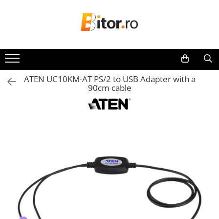
Toate Produsele
Laptop , PC, Tablete
Laptop-uri
ATEN UC10KM-AT PS/2 to USB Adapter with a
Laptop-uri Gaming
90cm cable
Laptop-uri Workstation
Laptop-uri Business
Desktop PC
Desktop Business
Sistem barebone
Acesorii
Imprimante, Scannere,
Consumabile
Imprimante & Multifuncționale
Imprimanta Laser Color