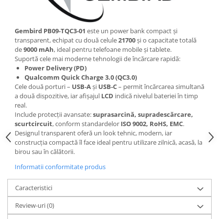
Gembird PB09‑TQC3‑01
este un power bank compact și
transparent, echipat cu două celule
21700
și o capacitate totală
de
9000 mAh
, ideal pentru telefoane mobile și tablete.
Suportă cele mai moderne tehnologii de încărcare rapidă:
Power Delivery (PD)
Qualcomm Quick Charge 3.0 (QC3.0)
Cele două porturi –
USB‑A
și
USB‑C
– permit încărcarea simultană
a două dispozitive, iar afișajul
LCD
indică nivelul bateriei în timp
real.
Include protecții avansate:
suprasarcină, supradescărcare,
scurtcircuit
, conform standardelor
ISO 9002, RoHS, EMC
.
Designul transparent oferă un look tehnic, modern, iar
construcția compactă îl face ideal pentru utilizare zilnică, acasă, la
birou sau în călătorii.
Informatii conformitate produs
Caracteristici
Review-uri
(0)