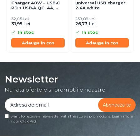
Charger 40W – USB‑C
universal USB charger
PD + USB‑A QC, 4A,
2.4A white
Black
32,05 Lei
259,89 Lei
31,95 Lei
26,73 Lei
In stoc
In stoc
Adauga in cos
Adauga in cos
Newsletter
Nu rata ofertele si promotiile noastre
I want to receive a newsletter with the store's promotions. Learn more
in our
Click Aici