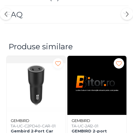
scurtcircuit) asigură utilizare sigură în orice mediu.
Este ideal pentru birou, călătorii și utilizare zilnică.
FAQ
Produse similare
GEMBIRD
GEMBIRD
TA-UC-C2PD40-CAR-01
TA-UC-2A12-01
Gembird 2‑Port Car
GEMBIRD 2-port