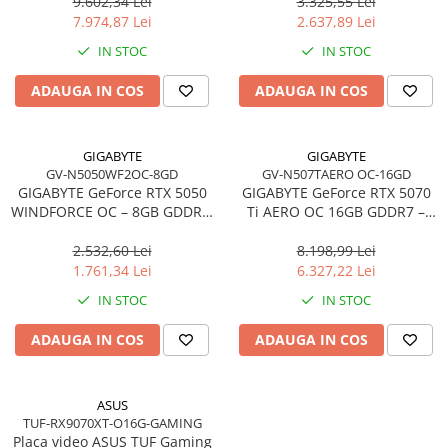
3×DP + HDMI
HDMI
9.602,34 Lei
3.325,55 Lei
7.974,87 Lei
2.637,89 Lei
IN STOC
IN STOC
ADAUGA IN COS
ADAUGA IN COS
GIGABYTE
GIGABYTE
GV-N5050WF2OC-8GD
GV-N507TAERO OC-16GD
GIGABYTE GeForce RTX 5050
GIGABYTE GeForce RTX 5070
WINDFORCE OC – 8GB GDDR6,
Ti AERO OC 16GB GDDR7 –
Dual Fan, PCIe 5.0, 2×DP +
PCIe 5.0, 3×DP, HDMI
2×HDMI
2.532,60 Lei
8.198,99 Lei
1.761,34 Lei
6.327,22 Lei
IN STOC
IN STOC
ADAUGA IN COS
ADAUGA IN COS
ASUS
TUF-RX9070XT-O16G-GAMING
Placa video ASUS TUF Gaming