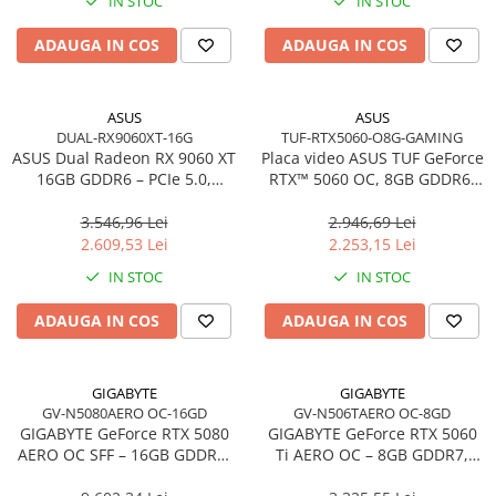
Toner
IN STOC
IN STOC
Cabluri Usb & Thunderbolt
Webcam
Memorii RAM
Imprimante Large Format Printer
Hub-uri USB
Caști & Microfoane
Memorii Laptop
ADAUGA IN COS
ADAUGA IN COS
(LFP)
Genți & Rucsacuri
Caști Business
Memorii Flash
Accesorii Large Format
Husa Laptop
Căști Gaming & Consumer
Stick-uri USB
Plottere & Scannere
ASUS
ASUS
Rucsacuri
Microfoane & Reportofoane
Surse de alimentare
DUAL-RX9060XT-16G
TUF-RTX5060-O8G-GAMING
Scannere
Rucsacuri & Genți Laptop
ASUS Dual Radeon RX 9060 XT
Display & signage
Placa video ASUS TUF GeForce
Surse de Alimentare PC
Scannere Documente
16GB GDDR6 – PCIe 5.0,
RTX™ 5060 OC, 8GB GDDR6,
Kit-uri Tastatura si Mouse
Ecrane Digital Signage
Ventilatoare & Sisteme de Răcire
Dual‑Fan, RDNA 4
128-bit
UPS
Ecrane Touchscreen Digital Signage
3.546,96 Lei
2.946,69 Lei
Răcire PC
2.609,53 Lei
2.253,15 Lei
Proiectoare
Prize cu Protecție
Ventilatoare & Sisteme de Răcire
IN STOC
IN STOC
USB & Card Readers
Proiectoare Business
Carcase
Proiectoare Consumer
Cititoare de Carduri Usb
Accesorii componente
ADAUGA IN COS
ADAUGA IN COS
Accesorii componente - altele
Accesorii Stocare
GIGABYTE
GIGABYTE
Unități optice
GV-N5080AERO OC-16GD
GV-N506TAERO OC-8GD
GIGABYTE GeForce RTX 5080
GIGABYTE GeForce RTX 5060
Blu-Ray, CD/DVD & Floppy Drives
AERO OC SFF – 16GB GDDR7,
Ti AERO OC – 8GB GDDR7,
Vapor Chamber, Triple Fan,
2647 MHz, PCIe 5.0, 3×DP +