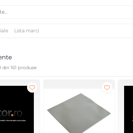
iale
Lista marci
nte
0
din
161
produse