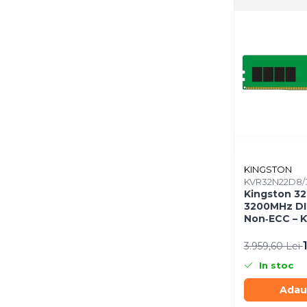
Mousepad
Cabluri & Adaptoare
Adaptoare
Alte Cabluri
Cabluri Curent
Cabluri Securitate
Cabluri Usb & Thunderbolt
Hub-uri USB
Genți & Rucsacuri
Husa Laptop
KINGSTON
KVR32N22D8/
Rucsacuri
Kingston 3
Rucsacuri & Genți Laptop
3200MHz DI
Non‑ECC – 
Kit-uri Tastatura si Mouse
UPS
3.959,60 Lei
Prize cu Protecție
In stoc
USB & Card Readers
Adau
Cititoare de Carduri Usb