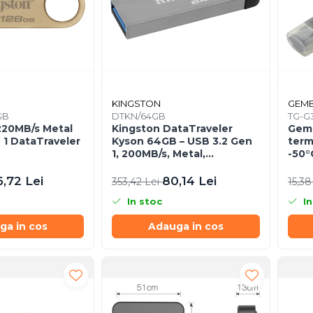
KINGSTON
GEMB
GB
DTKN/64GB
TG-G3
Kingston DataTraveler
Gemb
 1 DataTraveler
Kyson 64GB – USB 3.2 Gen
term
1, 200MB/s, Metal,
-50
DTKN/64GB
6,72 Lei
80,14 Lei
353,42 Lei
15,38
In stoc
In
ga in cos
Adauga in cos