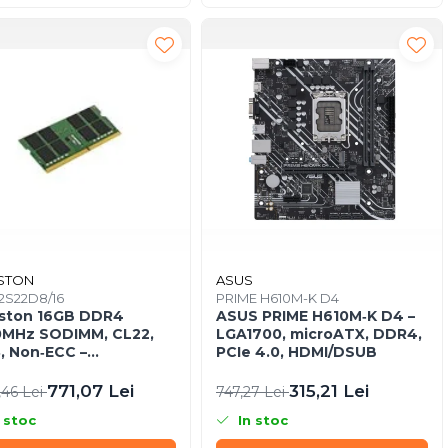
STON
ASUS
2S22D8/16
PRIME H610M-K D4
ston 16GB DDR4
ASUS PRIME H610M‑K D4 –
0MHz SODIMM, CL22,
LGA1700, microATX, DDR4,
, Non‑ECC –
PCIe 4.0, HDMI/DSUB
32S22D8/16
771,07 Lei
315,21 Lei
,46 Lei
747,27 Lei
 stoc
In stoc