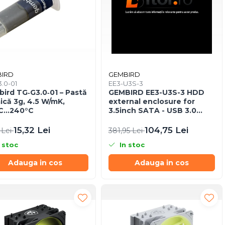
IRD
GEMBIRD
.0-01
EE3-U3S-3
ird TG‑G3.0‑01 – Pastă
GEMBIRD EE3-U3S-3 HDD
ică 3g, 4.5 W/mK,
external enclosure for
°C…240°C
3.5inch SATA - USB 3.0
Aluminium Black
15,32 Lei
104,75 Lei
 Lei
381,95 Lei
 stoc
In stoc
Adauga in cos
Adauga in cos