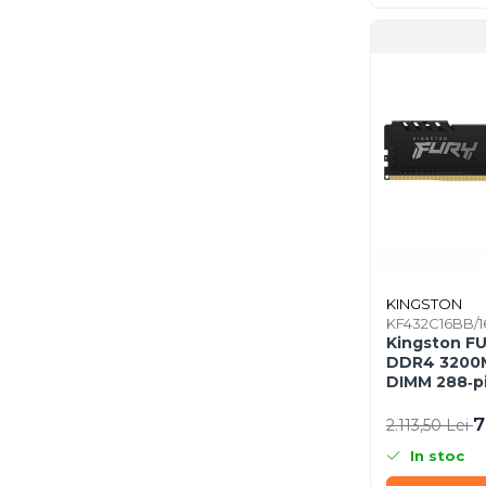
Network & Smart Home
Network
Accesspoints & Controllere
Antene rețea
Modemuri
Routere
Switch-uri
Network Accessories
Alte Accesorii Rețelistică
Plăci de Rețea & Adaptoare
KINGSTON
Surse de alimentare rețelistică
KF432C16BB/1
Smart Home
Kingston F
DDR4 3200M
Accesorii Smart Home
DIMM 288‑pin
Smart Security
7
2.113,50 Lei
Telecom & Wearables
In stoc
Accesorii smartphone