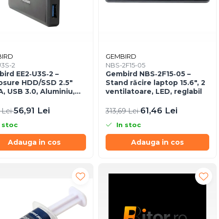
IRD
GEMBIRD
U3S-2
NBS-2F15-05
ird EE2‑U3S‑2 –
Gembird NBS‑2F15‑05 –
osure HDD/SSD 2.5"
Stand răcire laptop 15.6", 2
, USB 3.0, Aluminiu,
ventilatoare, LED, reglabil
ru
56,91 Lei
61,46 Lei
 Lei
313,69 Lei
 stoc
In stoc
Adauga in cos
Adauga in cos