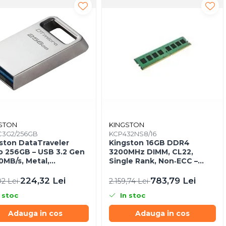
STON
KINGSTON
3G2/256GB
KCP432NS8/16
ston DataTraveler
Kingston 16GB DDR4
o 256GB – USB 3.2 Gen
3200MHz DIMM, CL22,
00MB/s, Metal,
Single Rank, Non‑ECC –
a‑Compact –
KCP432NS8/16
C3G2/256GB
224,32 Lei
783,79 Lei
02 Lei
2.159,74 Lei
 stoc
In stoc
Adauga in cos
Adauga in cos