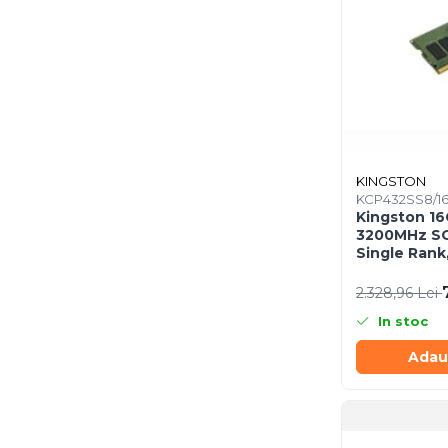
Procesoare
Procesoare Desktop
Stocare
HDD Externe
HDD Interne
SSD Externe
KINGSTON
SSD Interne
KCP432SS8/1
Memorii
Kingston 1
3200MHz SO
Memorii RAM
Single Rank
Memorii Laptop
KCP432SS8/
2.328,96 Lei
Memorii Flash
Stick-uri USB
In stoc
Surse de alimentare
Adau
Surse de Alimentare PC
Ventilatoare & Sisteme de
Răcire