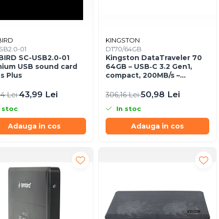
IRD
KINGSTON
SB2.0-01
DT70/64GB
IRD SC-USB2.0-01
Kingston DataTraveler 70
ium USB sound card
64GB – USB‑C 3.2 Gen1,
us Plus
compact, 200MB/s –
DT70/64GB
43,99 Lei
50,98 Lei
44 Lei
306,16 Lei
 stoc
In stoc
Adauga in cos
Adauga in cos