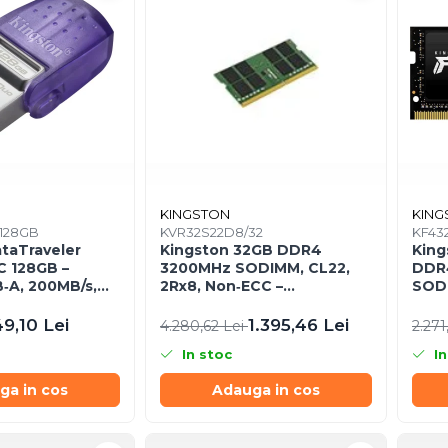
KINGSTON
KING
128GB
KVR32S22D8/32
KF432
taTraveler
Kingston 32GB DDR4
King
C 128GB –
3200MHz SODIMM, CL22,
DDR
‑A, 200MB/s,
2Rx8, Non‑ECC –
SODI
1,
KVR32S22D8/32
/128GB
49,10 Lei
1.395,46 Lei
4.280,62 Lei
2.271
In stoc
In
ga in cos
Adauga in cos