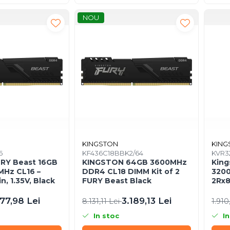
NOU
KINGSTON
KING
6
KF436C18BBK2/64
KVR3
URY Beast 16GB
KINGSTON 64GB 3600MHz
King
Hz CL16 –
DDR4 CL18 DIMM Kit of 2
320
, 1.35V, Black
FURY Beast Black
2Rx8
KVR
77,98 Lei
3.189,13 Lei
8.131,11 Lei
1.910
In stoc
In