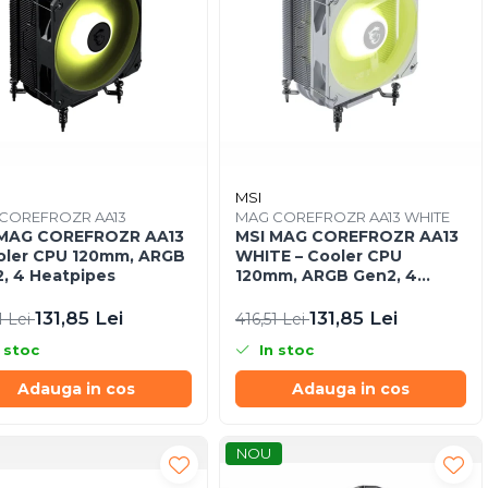
MSI
COREFROZR AA13
MAG COREFROZR AA13 WHITE
 MAG COREFROZR AA13
MSI MAG COREFROZR AA13
oler CPU 120mm, ARGB
WHITE – Cooler CPU
, 4 Heatpipes
120mm, ARGB Gen2, 4
Heatpipes, White
131,85 Lei
131,85 Lei
1 Lei
416,51 Lei
 stoc
In stoc
Adauga in cos
Adauga in cos
NOU