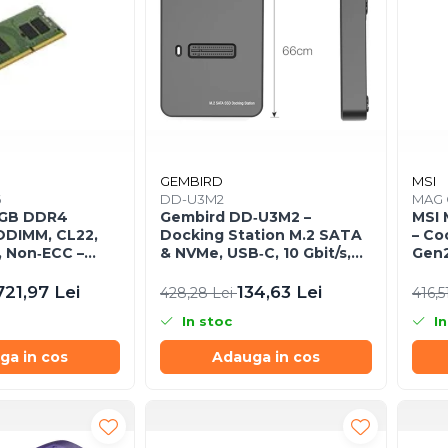
GEMBIRD
MSI
6
DD-U3M2
MAG 
6GB DDR4
Gembird DD‑U3M2 –
MSI
DIMM, CL22,
Docking Station M.2 SATA
– Co
, Non‑ECC –
& NVMe, USB‑C, 10 Gbit/s,
Gen2
16
Black
721,97 Lei
134,63 Lei
428,28 Lei
416,5
In stoc
In
ga in cos
Adauga in cos