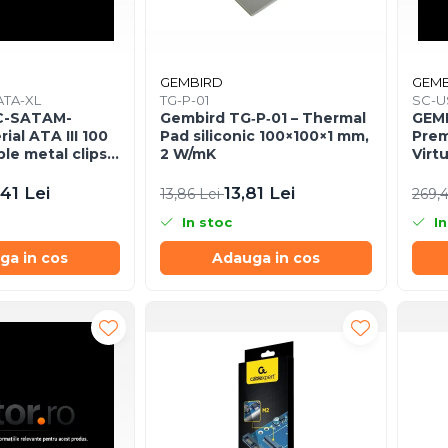
GEMBIRD
GEMB
TA-XL
TG-P-01
SC-U
C-SATAM-
Gembird TG‑P‑01 – Thermal
GEMB
ial ATA III 100
Pad siliconic 100×100×1 mm,
Prem
le metal clips
2 W/mK
Virt
,41 Lei
13,81 Lei
13,86 Lei
269,
In stoc
In
ga in cos
Adauga in cos