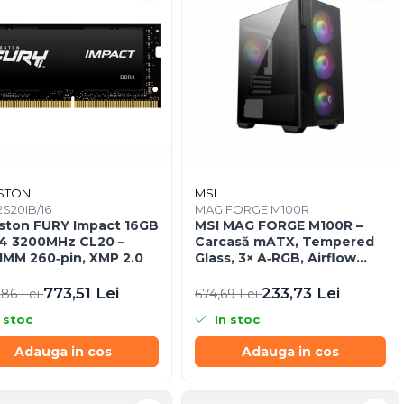
STON
MSI
S20IB/16
MAG FORGE M100R
ston FURY Impact 16GB
MSI MAG FORGE M100R –
4 3200MHz CL20 –
Carcasă mATX, Tempered
MM 260‑pin, XMP 2.0
Glass, 3× A‑RGB, Airflow
optimizat
773,51 Lei
233,73 Lei
,86 Lei
674,69 Lei
 stoc
In stoc
Adauga in cos
Adauga in cos