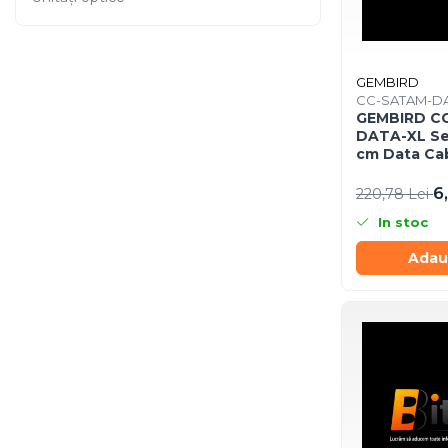
Imprimanta Laser Mono
Imprimante Cerneală
Imprimante Matriciale
GEMBIRD
Multifuncțional Cerneală
CC-SATAM-DA
Multifuncțional Laser Mono
GEMBIRD C
DATA-XL Ser
Accesorii Imprimante &
cm Data Cab
Scannere 3D
red
6
Consumabile & Filamente 3D
220,78 Lei
Consumabile - cerneală
In stoc
Cerneală & Cap de Printare
Adau
Consumabile - toner
Toner
Imprimante Large Format
Printer (LFP)
Accesorii Large Format
Plottere & Scannere
Scannere