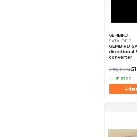
Scannere Documente
TV, Audio-Video & Multimedia
Monitoare
Monitoare Gaming & Consumer
GEMBIRD
Monitoare Business
SATA-IDE-2
GEMBIRD SA
Accesorii
directional
Accesorii Căști & Microfoane
converter
Cabluri & Adaptoare Audio-Video
51
298,16 Lei
Suporturi - altele
In stoc
Suporturi TV Birou
Suporturi TV Perete
Adau
Boxe
Boxe PC & Soundbar
Boxe Wireless & Portabile
Camere Foto & Sisteme Optice
Webcam