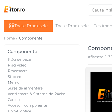
Toate Produsele
Toate Produsele
Toate Produsele
Testimon
Laptop , PC, Tablete
Laptop-uri
Home /
Componente
Laptop-uri Gaming
Compone
Laptop-uri Workstation
Componente
Laptop-uri Business
Afiseaza:
1-
3
Plăci de baza
Desktop PC
Plăci video
Desktop Business
Procesoare
Sistem barebone
Stocare
Acesorii
Memorii
Surse de alimentare
Imprimante, Scannere,
Ventilatoare & Sisteme de Răcire
Consumabile
Carcase
Imprimante & Multifuncționale
Accesorii componente
Imprimanta Laser Color
Unități optice