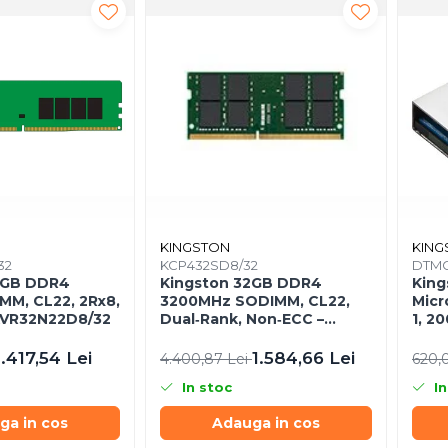
KINGSTON
KING
32
KCP432SD8/32
DTMC
2GB DDR4
Kingston 32GB DDR4
King
MM, CL22, 2Rx8,
3200MHz SODIMM, CL22,
Micr
KVR32N22D8/32
Dual‑Rank, Non‑ECC –
1, 2
KCP432SD8/32
Ultr
DTM
1.417,54 Lei
1.584,66 Lei
4.400,87 Lei
620,
In stoc
In
ga in cos
Adauga in cos