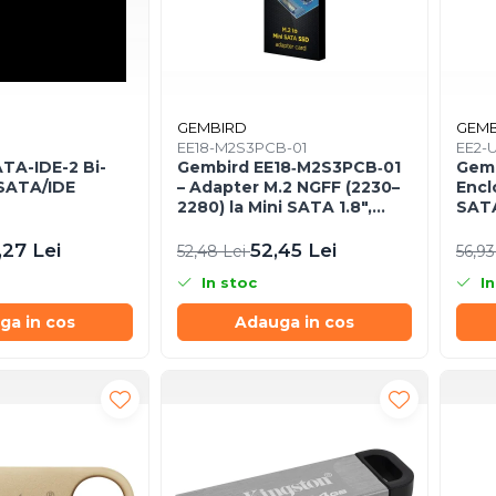
GEMBIRD
GEMB
EE18-M2S3PCB-01
EE2-
TA-IDE-2 Bi-
Gembird EE18‑M2S3PCB‑01
Gemb
 SATA/IDE
– Adapter M.2 NGFF (2230–
Encl
2280) la Mini SATA 1.8",
SATA
6Gb/s
Neg
,27 Lei
52,45 Lei
52,48 Lei
56,93
In stoc
In
ga in cos
Adauga in cos