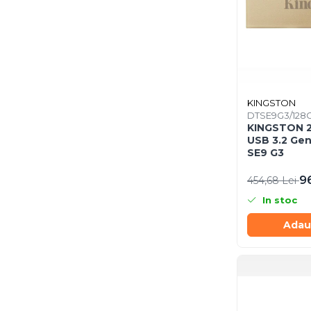
Caști & Microfoane
Caști Business
Căști Gaming & Consumer
Microfoane & Reportofoane
Display & signage
Ecrane Digital Signage
KINGSTON
DTSE9G3/128
Ecrane Touchscreen Digital
KINGSTON 220MB/s Metal
Signage
USB 3.2 Gen
Proiectoare
SE9 G3
Proiectoare Business
9
454,68 Lei
Proiectoare Consumer
In stoc
Componente
Adau
Plăci de baza
Plăci de Bază Amd
Plăci de Bază Intel
Plăci video
Plăci Video Gaming & Consumer