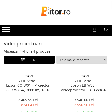
Toate Produsele
Laptop , PC, Tablete
Laptop-uri
Laptop-uri Gaming
Videoproiectoare
Laptop-uri Workstation
Afiseaza:
1-
4
din
4
produse
Laptop-uri Business
FILTRE
Desktop PC
Desktop Business
Sistem barebone
EPSON
EPSON
V11HA86040
V11HB57040
Acesorii
Epson CO‑W01 – Proiector
Epson EB‑W53 –
Imprimante, Scannere,
3LCD WXGA, 3000 lm, 16:10,
Videoproiector 3LCD WXGA,
Consumabile
HDMI, 12000h lamp eco
4000 lm, 16:10, 2× HDMI, Alb
2.409,95 Lei
3.946,00 Lei
Imprimante & Multifuncționale
1.824,64 Lei
2.990,56 Lei
Imprimanta Laser Color