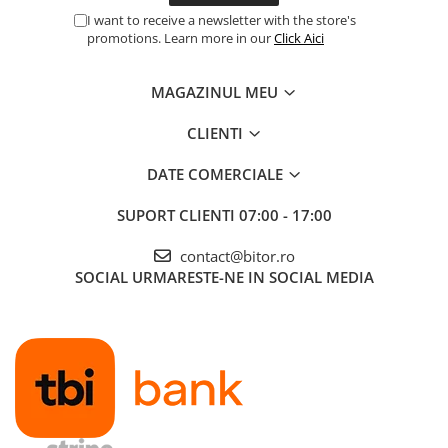
Scannere Documente
I want to receive a newsletter with the store's
promotions. Learn more in our
Click Aici
TV, Audio-Video & Multimedia
Monitoare
MAGAZINUL MEU
Monitoare Gaming & Consumer
Monitoare Business
CLIENTI
Accesorii
DATE COMERCIALE
Accesorii Căști & Microfoane
Cabluri & Adaptoare Audio-Video
SUPORT CLIENTI
07:00 - 17:00
Suporturi - altele
contact@bitor.ro
Suporturi TV Birou
SOCIAL
URMARESTE-NE IN SOCIAL MEDIA
Suporturi TV Perete
Boxe
Boxe PC & Soundbar
Boxe Wireless & Portabile
Camere Foto & Sisteme Optice
Webcam