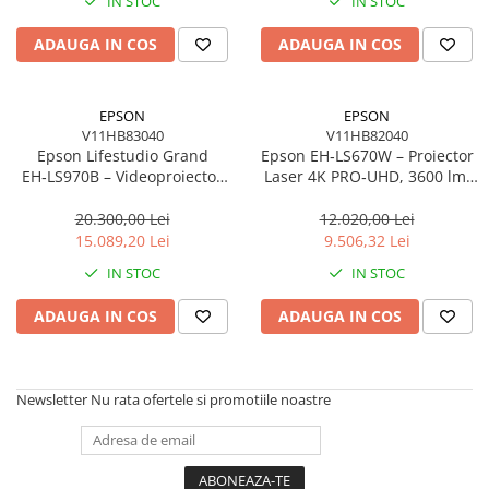
IN STOC
IN STOC
Imprimanta Laser Mono
Imprimante Cerneală
ADAUGA IN COS
ADAUGA IN COS
Imprimante Matriciale
Multifuncțional Cerneală
EPSON
EPSON
Multifuncțional Laser Mono
V11HB83040
V11HB82040
Accesorii Imprimante & Scannere
Epson Lifestudio Grand
Epson EH‑LS670W – Proiector
3D
EH‑LS970B – Videoproiector
Laser 4K PRO‑UHD, 3600 lm,
4K UST, 4000 lm, 3LCD, Google
UST 0.25–0.62:1, Android TV,
Consumabile & Filamente 3D
TV, 20W
Wi‑Fi ac
20.300,00 Lei
12.020,00 Lei
Consumabile - cerneală
15.089,20 Lei
9.506,32 Lei
Cerneală & Cap de Printare
IN STOC
IN STOC
Consumabile - toner
ADAUGA IN COS
ADAUGA IN COS
Toner
Imprimante Large Format Printer
(LFP)
Newsletter
Nu rata ofertele si promotiile noastre
Accesorii Large Format
Plottere & Scannere
Scannere