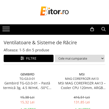
Toate Produsele
Laptop , PC, Tablete
Laptop-uri
Laptop-uri Gaming
Ventilatoare & Sisteme de Răcire
Laptop-uri Workstation
Afiseaza:
1-
5
din
5
produse
Laptop-uri Business
FILTRE
Desktop PC
Desktop Business
Sistem barebone
GEMBIRD
MSI
TG-G3.0-01
MAG COREFROZR AA13
Acesorii
Gembird TG‑G3.0‑01 – Pastă
MSI MAG COREFROZR AA13 –
Imprimante, Scannere,
termică 3g, 4.5 W/mK, -50°C…
Cooler CPU 120mm, ARGB
Consumabile
240°C
Gen2, 4 Heatpipes
15,38 Lei
416,51 Lei
Imprimante & Multifuncționale
15,32 Lei
131,85 Lei
Imprimanta Laser Color