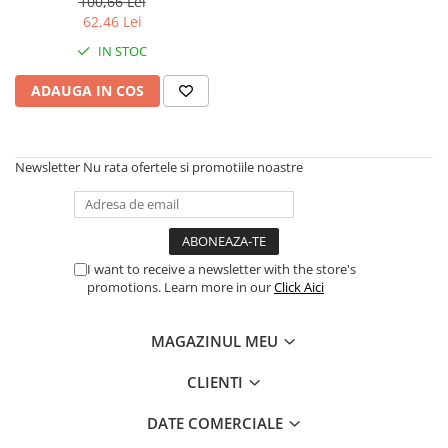
100,66 Lei
Scannere Documente
62,46 Lei
TV, Audio-Video & Multimedia
IN STOC
Monitoare
ADAUGA IN COS
Monitoare Gaming & Consumer
Monitoare Business
Accesorii
Newsletter
Nu rata ofertele si promotiile noastre
Accesorii Căști & Microfoane
Cabluri & Adaptoare Audio-Video
Suporturi - altele
Suporturi TV Birou
I want to receive a newsletter with the store's
promotions. Learn more in our
Click Aici
Suporturi TV Perete
Boxe
MAGAZINUL MEU
Boxe PC & Soundbar
Boxe Wireless & Portabile
CLIENTI
Camere Foto & Sisteme Optice
DATE COMERCIALE
Webcam