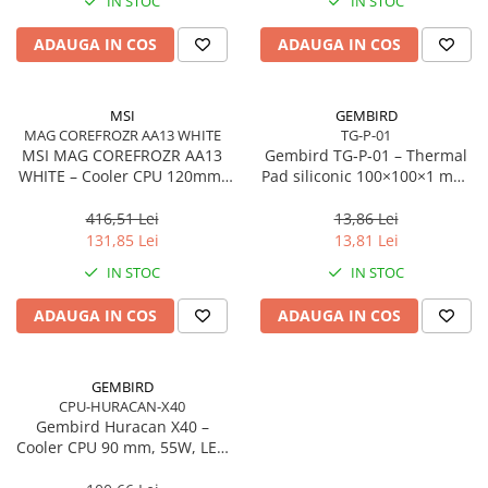
IN STOC
IN STOC
Imprimanta Laser Mono
Imprimante Cerneală
ADAUGA IN COS
ADAUGA IN COS
Imprimante Matriciale
Multifuncțional Cerneală
MSI
GEMBIRD
Multifuncțional Laser Mono
MAG COREFROZR AA13 WHITE
TG-P-01
Accesorii Imprimante & Scannere
MSI MAG COREFROZR AA13
Gembird TG‑P‑01 – Thermal
3D
WHITE – Cooler CPU 120mm,
Pad siliconic 100×100×1 mm,
ARGB Gen2, 4 Heatpipes,
2 W/mK
Consumabile & Filamente 3D
White
416,51 Lei
13,86 Lei
Consumabile - cerneală
131,85 Lei
13,81 Lei
Cerneală & Cap de Printare
IN STOC
IN STOC
Consumabile - toner
ADAUGA IN COS
ADAUGA IN COS
Toner
Imprimante Large Format Printer
(LFP)
GEMBIRD
CPU-HURACAN-X40
Accesorii Large Format
Gembird Huracan X40 –
Plottere & Scannere
Cooler CPU 90 mm, 55W, LED
Albastru, 4‑pin PWM
Scannere