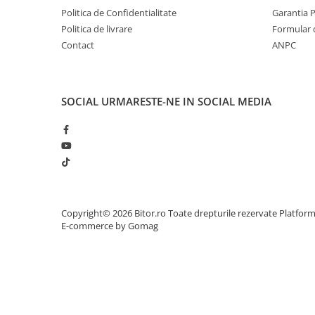
Monitorul MSI Gaming Curved Gaming dispune de un 
Politica de Confidentialitate
Garantia 
Ecrane Touchscreen Digital Signage
accepta rezolutii de pana la 2560x1440. Acest panou 
Politica de livrare
Formular 
exploreze scene de joc mai mari in comparatie cu panour
Proiectoare
Contact
le inaintea concurentei. O astfel de rezolutie le permite 
ANPC
Proiectoare Business
multe sarcini prin afisarea mai multor ferestre simultan, o
tot ceea ce isi doresc.
Proiectoare Consumer
Componente
SOCIAL
URMARESTE-NE IN SOCIAL MEDIA
Plăci de baza
Plăci de Bază Amd
Plăci de Bază Intel
Plăci video
Plăci Video Gaming & Consumer
Procesoare
Copyright© 2026 Bitor.ro Toate drepturile rezervate
Platfor
E-commerce by Gomag
Procesoare Desktop
Stocare
HDD Externe
HDD Interne
SSD Externe