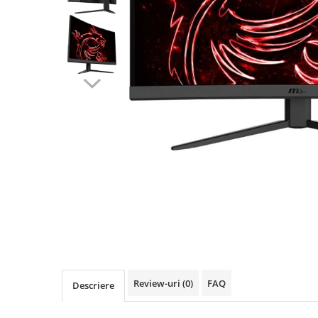
Tablete - Windows
Acesorii
Imprimante, Scannere,
Consumabile
Imprimante & Multifuncționale
Imprimanta Laser Color
Imprimanta Laser Mono
Imprimante Cerneală
Imprimante Matriciale
Multifuncțional Cerneală
Multifuncțional Laser Mono
Accesorii Imprimante & Scannere
3D
Consumabile & Filamente 3D
Accesorii imprimante, scannere
Review-uri
(0)
FAQ
Descriere
Accesorii imprimante - altele
Consumabile - cerneală