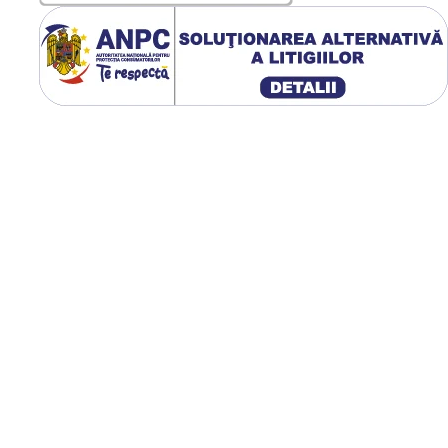
ED cu o rata de
a ce ofera cel mai mare
r fi shooter-uri in
in timp real si sport.
precisa, ceea ce te
a de reimprospatare
au cadre rupte. Nu
 tehnologiei AMD
la aproape orice