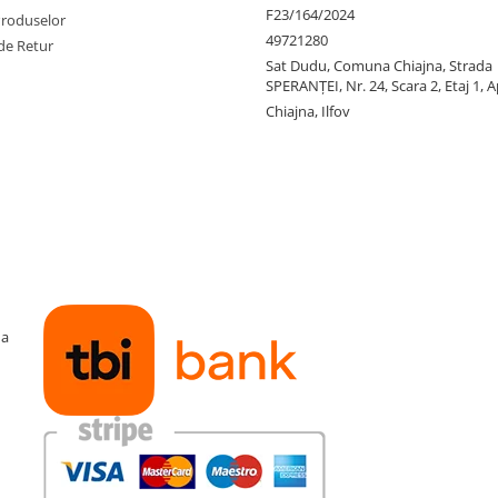
panou WQHD de 27 inchi care
F23/164/2024
Produselor
16:9 permite jucatorilor sa
49721280
de Retur
ile traditionale FHD, punandu-
Sat Dudu, Comuna Chiajna, Strada
si jucatorilor sa efectueze mai
SPERANŢEI, Nr. 24, Scara 2, Etaj 1, A
ferindu-le eficienta de a realiza
Chiajna, Ilfov
ma