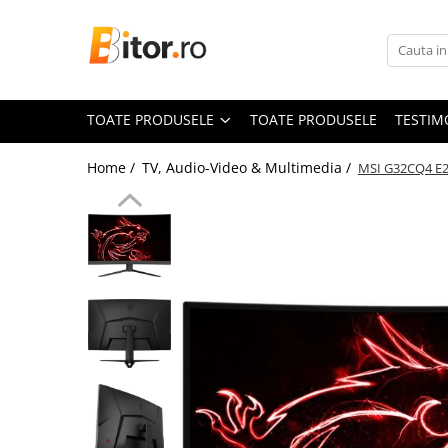
Toate Produsele
Laptop , PC, Tablete
TOATE PRODUSELE
TOATE PRODUSELE
TESTIM
Laptop-uri
Laptop-uri Gaming
Home /
TV, Audio-Video & Multimedia /
MSI G32CQ4 E2
Laptop-uri Home
Laptop-uri Workstation
Laptop-uri Business
Chromebook
Notebook
Desktop PC
Desktop Business
Desktop Workstation
Sistem barebone
Tablete