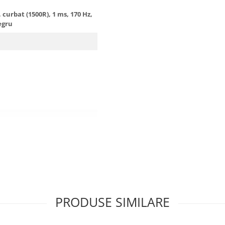
curbat (1500R), 1 ms, 170 Hz,
egru
 VIZIONARE
urbat cu un raport de curbura
 o varietate de aplicatii, de la
, de asemenea, sa va scufundati
ai mult in intreaga experienta.
PRODUSE SIMILARE