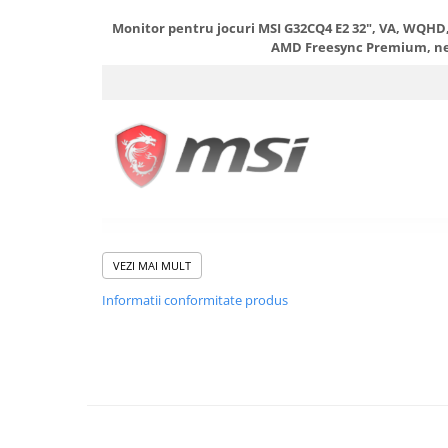
Cerneală & Cap de Printare
Monitor pentru jocuri MSI G32CQ4 E2 32", VA, WQHD, 
Consumabile - toner
AMD Freesync Premium, n
Laser Drums
Toner
Waste Toner
Imprimante Large Format Printer
(LFP)
Accesorii Large Format
Plottere & Scannere
Scannere
VEZI MAI MULT
CURBA PENTRU PLACEREA DVS. DE
Scannere Documente
Monitoarele MSI Gaming folosesc un panou de afisare c
Informatii conformitate produs
de 1500R, care este cel mai confortabil si potrivit pentru
TV, Audio-Video & Multimedia
computere generale la jocuri. Panourile curbate va ajuta
Monitoare
in experienta de joc, astfel incat sa va puteti cufunda m
Monitoare Gaming & Consumer
Monitoare Business
Accesorii