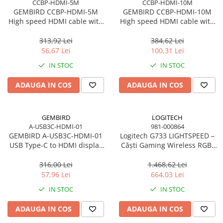
CCBP-HDMI-5M
CCBP-HDMI-10M
GEMBIRD CCBP-HDMI-5M
GEMBIRD CCBP-HDMI-10M
High speed HDMI cable with
High speed HDMI cable with
Ethernet Premium series 5m
Ethernet Premium series 10m
313,92 Lei
384,62 Lei
56,67 Lei
100,31 Lei
IN STOC
IN STOC
ADAUGA IN COS
ADAUGA IN COS
GEMBIRD
LOGITECH
A-USB3C-HDMI-01
981-000864
GEMBIRD A-USB3C-HDMI-01
Logitech G733 LIGHTSPEED –
USB Type-C to HDMI display
Căști Gaming Wireless RGB,
adapter space grey
DTS 2.0, Pro‑G 40mm, 29h,
Black
316,00 Lei
1.468,62 Lei
57,96 Lei
664,03 Lei
IN STOC
IN STOC
ADAUGA IN COS
ADAUGA IN COS