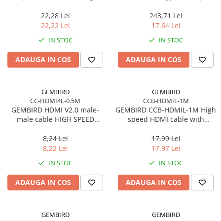
cable CM/AF blister
22,28 Lei
243,71 Lei
22,22 Lei
17,64 Lei
IN STOC
IN STOC
ADAUGA IN COS
ADAUGA IN COS
GEMBIRD
GEMBIRD
CC-HDMI4L-0.5M
CCB-HDMIL-1M
GEMBIRD HDMI V2.0 male-
GEMBIRD CCB-HDMIL-1M High
male cable HIGH SPEED
speed HDMI cable with
ETHERNET CCS 0.5m
Ethernet Select Plus Series 1m
8,24 Lei
17,99 Lei
8,22 Lei
17,97 Lei
IN STOC
IN STOC
ADAUGA IN COS
ADAUGA IN COS
GEMBIRD
GEMBIRD