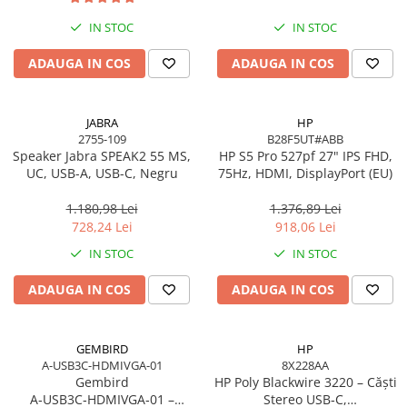
Toner
Cabluri Usb & Thunderbolt
Webcam
Memorii RAM
Imprimante Large Format Printer
Hub-uri USB
IN STOC
IN STOC
Caști & Microfoane
Memorii Laptop
(LFP)
Genți & Rucsacuri
Caști Business
Memorii Flash
ADAUGA IN COS
ADAUGA IN COS
Accesorii Large Format
Husa Laptop
Căști Gaming & Consumer
Stick-uri USB
Plottere & Scannere
Rucsacuri
Microfoane & Reportofoane
Surse de alimentare
Scannere
JABRA
HP
Rucsacuri & Genți Laptop
Display & signage
Surse de Alimentare PC
2755-109
B28F5UT#ABB
Scannere Documente
Kit-uri Tastatura si Mouse
Speaker Jabra SPEAK2 55 MS,
HP S5 Pro 527pf 27" IPS FHD,
Ecrane Digital Signage
Ventilatoare & Sisteme de Răcire
UC, USB-A, USB-C, Negru
75Hz, HDMI, DisplayPort (EU)
UPS
Ecrane Touchscreen Digital Signage
Răcire PC
Proiectoare
Prize cu Protecție
1.180,98 Lei
1.376,89 Lei
Ventilatoare & Sisteme de Răcire
728,24 Lei
918,06 Lei
USB & Card Readers
Proiectoare Business
Carcase
IN STOC
IN STOC
Proiectoare Consumer
Cititoare de Carduri Usb
Accesorii componente
Accesorii componente - altele
ADAUGA IN COS
ADAUGA IN COS
Accesorii Stocare
Unități optice
GEMBIRD
HP
Blu-Ray, CD/DVD & Floppy Drives
A-USB3C-HDMIVGA-01
8X228AA
Gembird
HP Poly Blackwire 3220 – Căști
A‑USB3C‑HDMIVGA‑01 –
Stereo USB‑C,