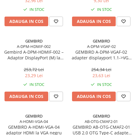
32,96 Lei
9,30 Lei
IN STOC
IN STOC
ADAUGA IN COS
ADAUGA IN COS
GEMBIRD
GEMBIRD
A-DPM-HDMIF-002
A-DPM-VGAF-02
Gembird A‑DPM‑HDMIF‑002 –
GEMBIRD A-DPM-VGAF-02
Adaptor DisplayPort (M) la
adapter displayport 1.1->VGA
HDMI (F), 10 cm, 1080p, Negru
on cable black
253,72 Lei
254,34 Lei
23,29 Lei
23,63 Lei
IN STOC
IN STOC
ADAUGA IN COS
ADAUGA IN COS
GEMBIRD
GEMBIRD
A-HDMI-VGA-04
AB-OTG-CMAF2-01
GEMBIRD A-HDMI-VGA-04
GEMBIRD AB-OTG-CMAF2-01
adaptor HDMI la VGA negru
USB 2.0 OTG Type-C adapter