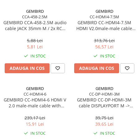
GEMBIRD
GEMBIRD
CCA-458-2.5M
CC-HDMI4-7.5M
GEMBIRD CCA-458-2.5M audio
GEMBIRD CC-HDMI4-7.5M
cable JACK 35mm M / 2x RCA
HDMI V2.0male-male cable
CINCH M 2.5M
with gold-plated connectors
7.5m bulk package
5,88 Lei
313,76 Lei
5,81 Lei
56,57 Lei
IN STOC
IN STOC
ADAUGA IN COS
ADAUGA IN COS
GEMBIRD
GEMBIRD
CC-HDMI4-6
CC-DP-HDMI-3M
GEMBIRD CC-HDMI4-6 HDMI V
GEMBIRD CC-DP-HDMI-3M
2.0 male-male cable with
cable DISPLAYPORT M ->
gold-plated connectors 1.8m
HDMI M 3m
CU
239,17 Lei
39,75 Lei
15,91 Lei
39,65 Lei
IN STOC
IN STOC