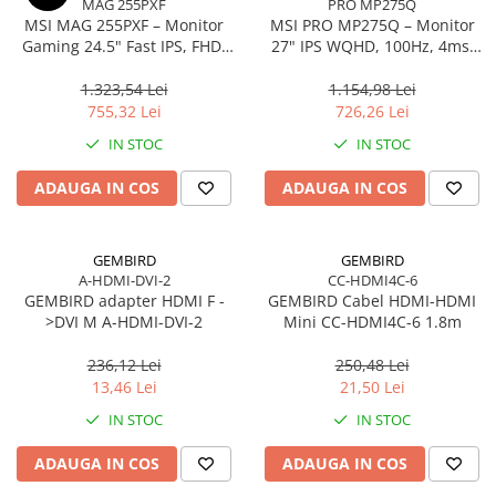
MAG 255PXF
PRO MP275Q
MSI MAG 255PXF – Monitor
MSI PRO MP275Q – Monitor
Gaming 24.5" Fast IPS, FHD,
27" IPS WQHD, 100Hz, 4ms,
300Hz, 0.5ms, HDMI, DP, Pivot
300 cd/m², HDMI 2.0, DP
1.323,54 Lei
1.154,98 Lei
755,32 Lei
726,26 Lei
IN STOC
IN STOC
ADAUGA IN COS
ADAUGA IN COS
GEMBIRD
GEMBIRD
A-HDMI-DVI-2
CC-HDMI4C-6
GEMBIRD adapter HDMI F -
GEMBIRD Cabel HDMI-HDMI
>DVI M A-HDMI-DVI-2
Mini CC-HDMI4C-6 1.8m
236,12 Lei
250,48 Lei
13,46 Lei
21,50 Lei
IN STOC
IN STOC
ADAUGA IN COS
ADAUGA IN COS