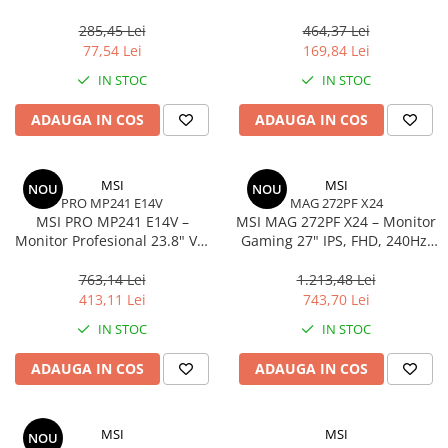
Adaptor USB‑C la HDMI + VGA,
Noise‑Cancelling, USB‑C/A
4K30Hz, Space Grey
Adapter
285,45 Lei
464,37 Lei
77,54 Lei
169,84 Lei
IN STOC
IN STOC
ADAUGA IN COS
ADAUGA IN COS
MSI
MSI
NOU
NOU
PRO MP241 E14V
MAG 272PF X24
MSI PRO MP241 E14V –
MSI MAG 272PF X24 – Monitor
Monitor Profesional 23.8" VA,
Gaming 27" IPS, FHD, 240Hz,
FHD, 144Hz, HDR,
0.5ms, 300 cd/m², 2×HDMI, DP
Adaptive‑Sync, HDMI, DP
763,14 Lei
1.213,48 Lei
413,11 Lei
743,70 Lei
IN STOC
IN STOC
ADAUGA IN COS
ADAUGA IN COS
MSI
MSI
NOU