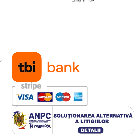
Chiajna, Ilfov
ma