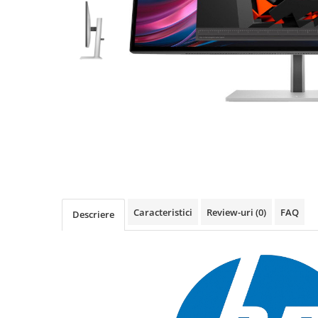
Imprimanta Laser Mono
Imprimante Cerneală
Imprimante Matriciale
Multifuncțional Cerneală
Multifuncțional Laser Mono
Accesorii Imprimante & Scannere
3D
Consumabile & Filamente 3D
Consumabile - cerneală
Cerneală & Cap de Printare
Consumabile - toner
Caracteristici
Review-uri
(0)
FAQ
Descriere
Toner
Imprimante Large Format Printer
(LFP)
Accesorii Large Format
Plottere & Scannere
Scannere