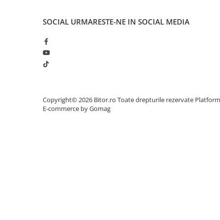
Procesoare Desktop
SOCIAL
URMARESTE-NE IN SOCIAL MEDIA
Stocare
HDD Externe
HDD Interne
SSD Externe
SSD Interne
Memorii
Copyright© 2026 Bitor.ro Toate drepturile rezervate
Platfor
E-commerce by Gomag
Memorii RAM
Memorii Laptop
Memorii Flash
Stick-uri USB
Surse de alimentare
Surse de Alimentare PC
Ventilatoare & Sisteme de Răcire
Răcire PC
Ventilatoare & Sisteme de Răcire