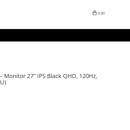
0,00
 – Monitor 27" IPS Black QHD, 120Hz,
EU)