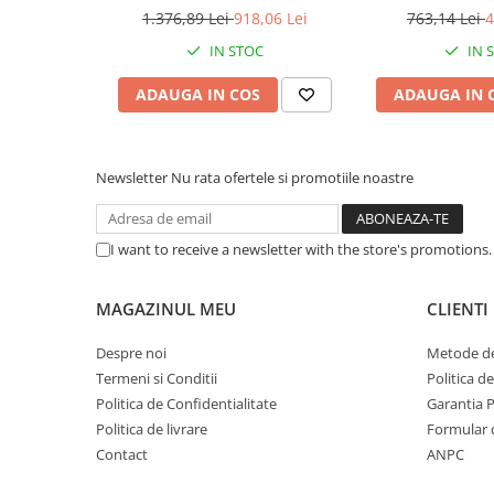
Caști & Microfoane
3.2 Gen 2 hub
cu alimentare până la 7.5W.
HDMI,
1.376,89 Lei
918,06 Lei
763,14 Lei
4
Modelul este varianta
EU
, cu garanție 36 luni.
Caști Business
IN STOC
IN 
Căști Gaming & Consumer
ADAUGA IN COS
ADAUGA IN 
Microfoane & Reportofoane
Display & signage
Ecrane Digital Signage
Newsletter
Nu rata ofertele si promotiile noastre
Ecrane Touchscreen Digital Signage
Proiectoare
I want to receive a newsletter with the store's promotions
Proiectoare Business
Proiectoare Consumer
MAGAZINUL MEU
CLIENTI
Componente
Plăci de baza
Despre noi
Metode de
Plăci de Bază Amd
Termeni si Conditii
Politica d
Plăci de Bază Intel
Politica de Confidentialitate
Garantia 
Politica de livrare
Formular 
Plăci video
Contact
ANPC
Plăci Video Gaming & Consumer
Procesoare