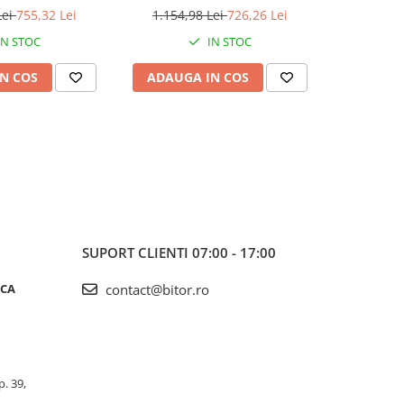
Lei
755,32 Lei
1.154,98 Lei
726,26 Lei
IN STOC
IN STOC
N COS
ADAUGA IN COS
SUPORT CLIENTI
07:00 - 17:00
ICA
contact@bitor.ro
p. 39,