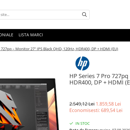
ONIALE
LISTA MARCI
o 727pq – Monitor 27" IPS Black QHD, 120Hz, HDR400, DP + HDMI (EU)
HP Series 7 Pro 727pq
HDR400, DP + HDMI (
2.549,12 Lei
1.859,58 Lei
Economisesti:
689,54
Lei
IN STOC
Data de livrare:
maine, 07.08.2026