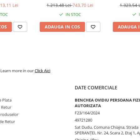
 DP
13,11 Lei
1.213,48 Lei
743,70 Lei
1.323,54 
STOC
IN STOC
COS
ADAUGA IN COS
ADAUGA I
. Learn more in our
Click Aici
DATE COMERCIALE
 Plata
BENCHEA OVIDIU PERSOANA FIZ
AUTORIZATA
e Retur
F23/164/2024
Produselor
49721280
de Retur
Sat Dudu, Comuna Chiajna, Strada
SPERANŢEI, Nr. 24, Scara 2, Etaj 1, A