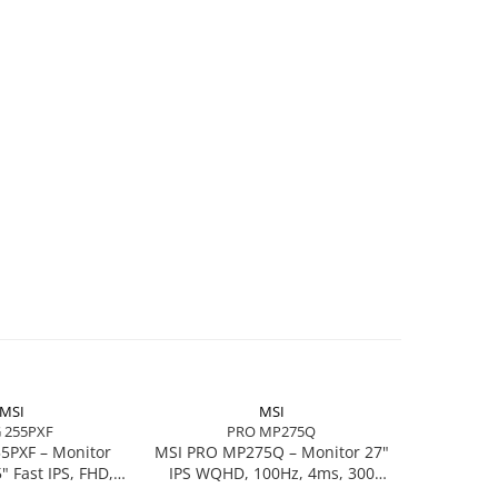
MSI
MSI
 255PXF
PRO MP275Q
5PXF – Monitor
MSI PRO MP275Q – Monitor 27"
 Fast IPS, FHD,
IPS WQHD, 100Hz, 4ms, 300
 HDMI, DP, Pivot
cd/m², HDMI 2.0, DP