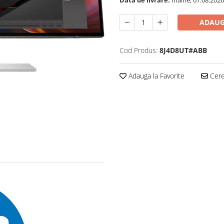
ADAUG
Cod Produs:
8J4D8UT#ABB
Adauga la Favorite
Cere 