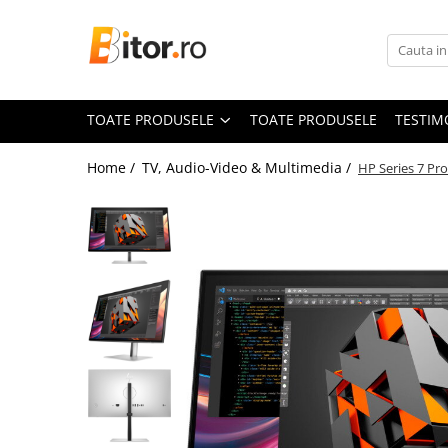
Toate Produsele
Laptop , PC, Tablete
TOATE PRODUSELE
TOATE PRODUSELE
TESTIM
Laptop-uri
Laptop-uri Gaming
Home /
TV, Audio-Video & Multimedia /
HP Series 7 Pr
Laptop-uri Workstation
Laptop-uri Business
Desktop PC
Desktop Business
Sistem barebone
Acesorii
Imprimante, Scannere,
Consumabile
Imprimante & Multifuncționale
Imprimanta Laser Color