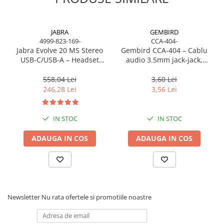
JABRA
GEMBIRD
4999-823-169-
CCA-404-
Jabra Evolve 20 MS Stereo
Gembird CCA‑404 – Cablu
USB‑C/USB‑A – Headset
audio 3.5mm jack‑jack,
On‑Ear, Noise‑Isolating, MS
stereo, 1.2m, RoHS
Certified
558,04 Lei
3,60 Lei
246,28 Lei
3,56 Lei
IN STOC
IN STOC
ADAUGA IN COS
ADAUGA IN COS
Newsletter
Nu rata ofertele si promotiile noastre