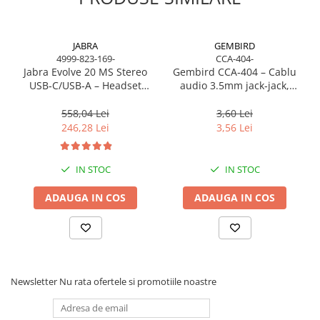
JABRA
GEMBIRD
4999-823-169-
CCA-404-
Jabra Evolve 20 MS Stereo
Gembird CCA‑404 – Cablu
USB‑C/USB‑A – Headset
audio 3.5mm jack‑jack,
On‑Ear, Noise‑Isolating, MS
stereo, 1.2m, RoHS
Certified
558,04 Lei
3,60 Lei
246,28 Lei
3,56 Lei
IN STOC
IN STOC
ADAUGA IN COS
ADAUGA IN COS
Newsletter
Nu rata ofertele si promotiile noastre