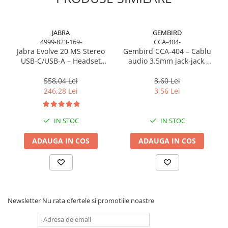
JABRA
GEMBIRD
4999-823-169-
CCA-404-
Jabra Evolve 20 MS Stereo
Gembird CCA‑404 – Cablu
USB‑C/USB‑A – Headset
audio 3.5mm jack‑jack,
On‑Ear, Noise‑Isolating, MS
stereo, 1.2m, RoHS
Certified
558,04 Lei
3,60 Lei
246,28 Lei
3,56 Lei
IN STOC
IN STOC
ADAUGA IN COS
ADAUGA IN COS
Newsletter
Nu rata ofertele si promotiile noastre