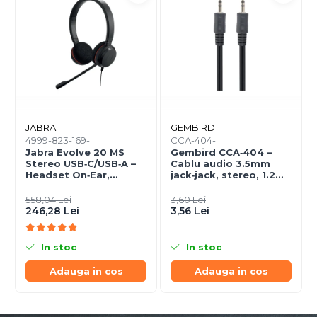
JABRA
GEMBIRD
4999-823-169-
CCA-404-
Jabra Evolve 20 MS
Gembird CCA‑404 –
Stereo USB‑C/USB‑A –
Cablu audio 3.5mm
Headset On‑Ear,
jack‑jack, stereo, 1.2m,
Noise‑Isolating, MS
RoHS
Certified
558,04 Lei
3,60 Lei
246,28 Lei
3,56 Lei
In stoc
In stoc
Adauga in cos
Adauga in cos