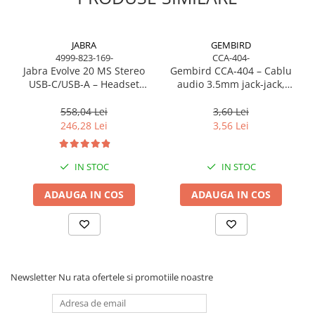
JABRA
GEMBIRD
4999-823-169-
CCA-404-
Jabra Evolve 20 MS Stereo
Gembird CCA‑404 – Cablu
USB‑C/USB‑A – Headset
audio 3.5mm jack‑jack,
On‑Ear, Noise‑Isolating, MS
stereo, 1.2m, RoHS
Certified
558,04 Lei
3,60 Lei
246,28 Lei
3,56 Lei
IN STOC
IN STOC
ADAUGA IN COS
ADAUGA IN COS
Newsletter
Nu rata ofertele si promotiile noastre