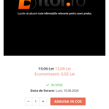
Imprimanta Laser Mono
Imprimante Cerneală
Imprimante Matriciale
Multifuncțional Cerneală
Multifuncțional Laser Mono
Accesorii Imprimante & Scannere
3D
Consumabile & Filamente 3D
Consumabile - cerneală
Cerneală & Cap de Printare
Consumabile - toner
13,06 Lei
13,04 Lei
Economisesti:
0,02
Lei
Toner
Imprimante Large Format Printer
IN STOC
(LFP)
Data de livrare:
Luni, 10.08.2026
Accesorii Large Format
Plottere & Scannere
ADAUGA IN COS
Scannere