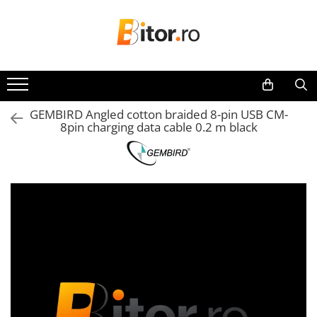
Toate Produsele
Laptop , PC, Tablete
Laptop-uri
GEMBIRD Angled cotton braided 8-pin USB CM-
Laptop-uri Gaming
8pin charging data cable 0.2 m black
Laptop-uri Workstation
Laptop-uri Business
Desktop PC
Desktop Business
Sistem barebone
Acesorii
Imprimante, Scannere,
Consumabile
Imprimante & Multifuncționale
Imprimanta Laser Color