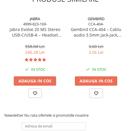
Caști & Microfoane
Caști Business
Căști Gaming & Consumer
JABRA
GEMBIRD
4999-823-169-
CCA-404-
Microfoane & Reportofoane
Jabra Evolve 20 MS Stereo
Gembird CCA‑404 – Cablu
Display & signage
USB‑C/USB‑A – Headset
audio 3.5mm jack‑jack,
On‑Ear, Noise‑Isolating, MS
stereo, 1.2m, RoHS
Ecrane Digital Signage
Certified
558,04 Lei
3,60 Lei
Ecrane Touchscreen Digital Signage
246,28 Lei
3,56 Lei
Proiectoare
Proiectoare Business
IN STOC
IN STOC
Proiectoare Consumer
ADAUGA IN COS
ADAUGA IN COS
Componente
Plăci de baza
Plăci de Bază Amd
Plăci de Bază Intel
Plăci video
Newsletter
Nu rata ofertele si promotiile noastre
Plăci Video Gaming & Consumer
Procesoare