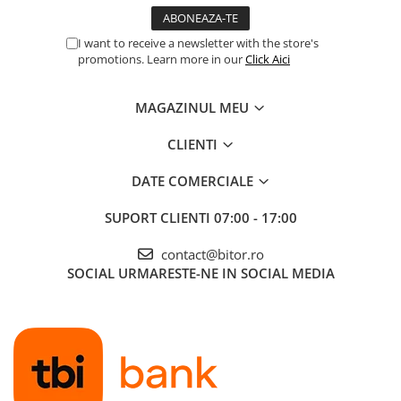
Procesoare Desktop
I want to receive a newsletter with the store's
Stocare
promotions. Learn more in our
Click Aici
HDD Externe
HDD Interne
MAGAZINUL MEU
SSD Externe
CLIENTI
SSD Interne
Memorii
DATE COMERCIALE
Memorii RAM
SUPORT CLIENTI
07:00 - 17:00
Memorii Laptop
Memorii Flash
contact@bitor.ro
Stick-uri USB
SOCIAL
URMARESTE-NE IN SOCIAL MEDIA
Surse de alimentare
Surse de Alimentare PC
Ventilatoare & Sisteme de Răcire
Răcire PC
Ventilatoare & Sisteme de Răcire