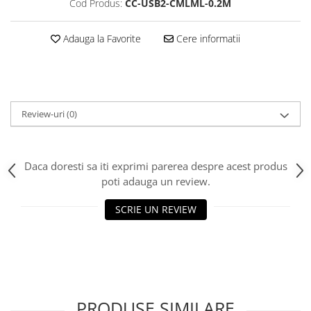
Cod Produs:
CC-USB2-CMLML-0.2M
Scannere Documente
TV, Audio-Video & Multimedia
Adauga la Favorite
Cere informatii
Monitoare
Monitoare Gaming & Consumer
Monitoare Business
Accesorii
Review-uri
(0)
Accesorii Căști & Microfoane
Cabluri & Adaptoare Audio-Video
Suporturi - altele
Daca doresti sa iti exprimi parerea despre acest produs
poti adauga un review.
Suporturi TV Birou
Suporturi TV Perete
SCRIE UN REVIEW
Boxe
Boxe PC & Soundbar
Boxe Wireless & Portabile
Camere Foto & Sisteme Optice
Webcam
PRODUSE SIMILARE