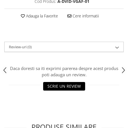
Cod Produs:
A-DVID-VGAF-01
Scannere Documente
TV, Audio-Video & Multimedia
Adauga la Favorite
Cere informatii
Monitoare
Monitoare Gaming & Consumer
Monitoare Business
Accesorii
Review-uri
(0)
Accesorii Căști & Microfoane
Cabluri & Adaptoare Audio-Video
Suporturi - altele
Daca doresti sa iti exprimi parerea despre acest produs
poti adauga un review.
Suporturi TV Birou
Suporturi TV Perete
SCRIE UN REVIEW
Boxe
Boxe PC & Soundbar
Boxe Wireless & Portabile
Camere Foto & Sisteme Optice
Webcam
PRODUSE SIMILARE