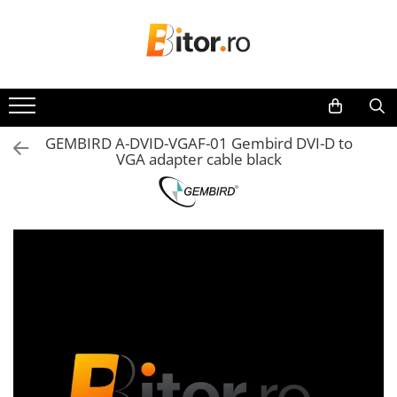
Toate Produsele
Laptop , PC, Tablete
Laptop-uri
GEMBIRD A-DVID-VGAF-01 Gembird DVI-D to
Laptop-uri Gaming
VGA adapter cable black
Laptop-uri Workstation
Laptop-uri Business
Desktop PC
Desktop Business
Sistem barebone
Acesorii
Imprimante, Scannere,
Consumabile
Imprimante & Multifuncționale
Imprimanta Laser Color