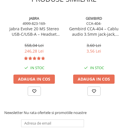
Caști & Microfoane
Caști Business
Căști Gaming & Consumer
JABRA
GEMBIRD
4999-823-169-
CCA-404-
Microfoane & Reportofoane
Jabra Evolve 20 MS Stereo
Gembird CCA‑404 – Cablu
Display & signage
USB‑C/USB‑A – Headset
audio 3.5mm jack‑jack,
On‑Ear, Noise‑Isolating, MS
stereo, 1.2m, RoHS
Ecrane Digital Signage
Certified
558,04 Lei
3,60 Lei
Ecrane Touchscreen Digital Signage
246,28 Lei
3,56 Lei
Proiectoare
Proiectoare Business
IN STOC
IN STOC
Proiectoare Consumer
ADAUGA IN COS
ADAUGA IN COS
Componente
Plăci de baza
Plăci de Bază Amd
Plăci de Bază Intel
Plăci video
Newsletter
Nu rata ofertele si promotiile noastre
Plăci Video Gaming & Consumer
Procesoare