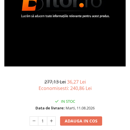
Imprimanta Laser Mono
Imprimante Cerneală
Imprimante Matriciale
Multifuncțional Cerneală
Multifuncțional Laser Mono
Accesorii Imprimante & Scannere
3D
Consumabile & Filamente 3D
Consumabile - cerneală
Cerneală & Cap de Printare
Consumabile - toner
277,13 Lei
36,27 Lei
Economisesti:
240,86
Lei
Toner
Imprimante Large Format Printer
IN STOC
(LFP)
Data de livrare:
Marti, 11.08.2026
Accesorii Large Format
Plottere & Scannere
ADAUGA IN COS
Scannere