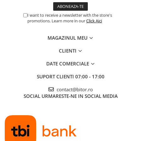
Procesoare Desktop
I want to receive a newsletter with the store's
Stocare
promotions. Learn more in our
Click Aici
HDD Externe
HDD Interne
MAGAZINUL MEU
SSD Externe
CLIENTI
SSD Interne
Memorii
DATE COMERCIALE
Memorii RAM
SUPORT CLIENTI
07:00 - 17:00
Memorii Laptop
Memorii Flash
contact@bitor.ro
Stick-uri USB
SOCIAL
URMARESTE-NE IN SOCIAL MEDIA
Surse de alimentare
Surse de Alimentare PC
Ventilatoare & Sisteme de Răcire
Răcire PC
Ventilatoare & Sisteme de Răcire