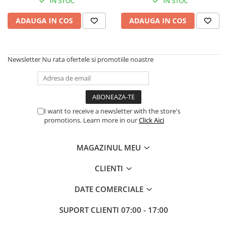
IN STOC
IN STOC
Imprimanta Laser Mono
Imprimante Cerneală
ADAUGA IN COS
ADAUGA IN COS
Imprimante Matriciale
Multifuncțional Cerneală
Multifuncțional Laser Mono
Newsletter
Nu rata ofertele si promotiile noastre
Accesorii Imprimante & Scannere
3D
Consumabile & Filamente 3D
Consumabile - cerneală
I want to receive a newsletter with the store's
promotions. Learn more in our
Click Aici
Cerneală & Cap de Printare
Consumabile - toner
MAGAZINUL MEU
Toner
CLIENTI
Imprimante Large Format Printer
(LFP)
DATE COMERCIALE
Accesorii Large Format
Plottere & Scannere
SUPORT CLIENTI
07:00 - 17:00
Scannere