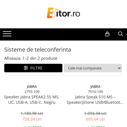
Toate Produsele
Laptop , PC, Tablete
Laptop-uri
Laptop-uri Gaming
Sisteme de teleconferinta
Laptop-uri Workstation
Afiseaza:
1-
2
din
2
produse
Laptop-uri Business
FILTRE
Desktop PC
Desktop Business
Sistem barebone
JABRA
JABRA
2755-109
7510-109
Acesorii
Speaker Jabra SPEAK2 55 MS,
Jabra Speak 510 MS –
Imprimante, Scannere,
UC, USB-A, USB-C, Negru
Speakerphone USB/Bluetooth,
Consumabile
360° mic, 15h baterie
1.180,98 Lei
1.093,34 Lei
Imprimante & Multifuncționale
728,24 Lei
605,64 Lei
Imprimanta Laser Color