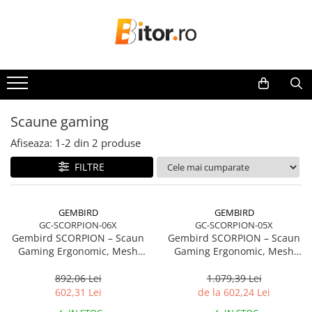
Toate Produsele
Laptop , PC, Tablete
Laptop-uri
Laptop-uri Gaming
Scaune gaming
Laptop-uri Workstation
Afiseaza:
1-
2
din
2
produse
Laptop-uri Business
FILTRE
Desktop PC
Desktop Business
Sistem barebone
GEMBIRD
GEMBIRD
GC-SCORPION-06X
GC-SCORPION-05X
Acesorii
Gembird SCORPION – Scaun
Gembird SCORPION – Scaun
Imprimante, Scannere,
Gaming Ergonomic, Mesh
Gaming Ergonomic, Mesh
Consumabile
Negru, Skin Negru, 2D
Negru, Accente Galbene, 2D
Armrests, 160°
Armrests, 160°
892,06 Lei
1.079,39 Lei
Imprimante & Multifuncționale
602,31 Lei
de la 602,24 Lei
Imprimanta Laser Color