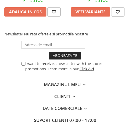
IN STOC
IN STOC
Imprimanta Laser Mono
Imprimante Cerneală
ADAUGA IN COS
VEZI VARIANTE
Imprimante Matriciale
Multifuncțional Cerneală
Multifuncțional Laser Mono
Newsletter
Nu rata ofertele si promotiile noastre
Accesorii Imprimante & Scannere
3D
Consumabile & Filamente 3D
Consumabile - cerneală
I want to receive a newsletter with the store's
promotions. Learn more in our
Click Aici
Cerneală & Cap de Printare
Consumabile - toner
MAGAZINUL MEU
Toner
CLIENTI
Imprimante Large Format Printer
(LFP)
DATE COMERCIALE
Accesorii Large Format
Plottere & Scannere
SUPORT CLIENTI
07:00 - 17:00
Scannere