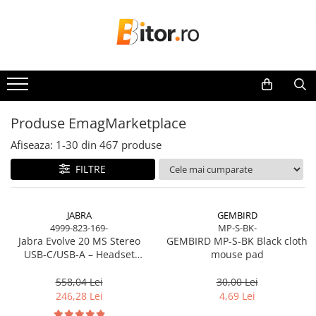
Toate Produsele
Laptop , PC, Tablete
Laptop-uri
Laptop-uri Gaming
Produse EmagMarketplace
Laptop-uri Workstation
Afiseaza:
1-
30
din
467
produse
Laptop-uri Business
FILTRE
Desktop PC
Desktop Business
Sistem barebone
JABRA
GEMBIRD
4999-823-169-
MP-S-BK-
Acesorii
Jabra Evolve 20 MS Stereo
GEMBIRD MP-S-BK Black cloth
Imprimante, Scannere,
USB‑C/USB‑A – Headset
mouse pad
Consumabile
On‑Ear, Noise‑Isolating, MS
Certified
558,04 Lei
30,00 Lei
Imprimante & Multifuncționale
246,28 Lei
4,69 Lei
Imprimanta Laser Color