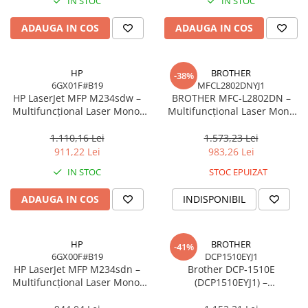
IN STOC
IN STOC
Acesorii
ADAUGA IN COS
ADAUGA IN COS
Imprimante, Scannere,
Consumabile
Imprimante & Multifuncționale
HP
BROTHER
-38%
Imprimanta Laser Color
6GX01F#B19
MFCL2802DNYJ1
HP LaserJet MFP M234sdw –
BROTHER MFC‑L2802DN –
Imprimanta Laser Mono
Multifuncțional Laser Mono,
Multifuncțional Laser Mono
Imprimante Cerneală
29 ppm, Duplex, ADF, Wi‑Fi,
A4, 32ppm, Duplex, LAN, 250
Imprimante Matriciale
LAN
coli, Toner Inbox 700 pagini
1.110,16 Lei
1.573,23 Lei
911,22 Lei
983,26 Lei
Multifuncțional Cerneală
Multifuncțional Laser Mono
IN STOC
STOC EPUIZAT
Accesorii Imprimante & Scannere
ADAUGA IN COS
INDISPONIBIL
3D
Consumabile & Filamente 3D
Accesorii imprimante, scannere
HP
BROTHER
-41%
6GX00F#B19
DCP1510EYJ1
Accesorii imprimante - altele
HP LaserJet MFP M234sdn –
Brother DCP‑1510E
Consumabile - cerneală
Multifuncțional Laser Mono,
(DCP1510EYJ1) –
30 ppm, Duplex, ADF, USB,
Multifuncțional Laser Mono
Cerneală & Cap de Printare