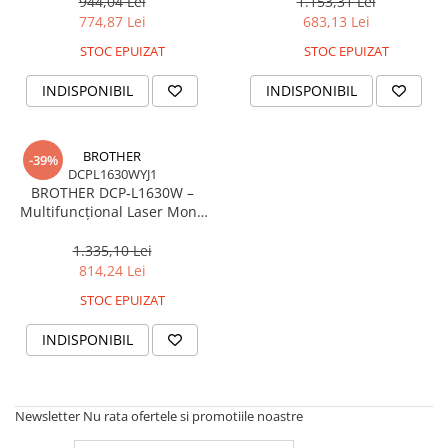
LAN
A4, 20 ppm, USB 2.0
944,04 Lei
1.153,31 Lei
Consumabile - toner
774,87 Lei
683,13 Lei
Laser Drums
STOC EPUIZAT
STOC EPUIZAT
Toner
INDISPONIBIL
INDISPONIBIL
Waste Toner
Imprimante Large Format Printer
(LFP)
BROTHER
-39%
DCPL1630WYJ1
Accesorii Large Format
BROTHER DCP‑L1630W –
Plottere & Scannere
Multifuncțional Laser Mono
A4, 20ppm, Wi‑Fi, LAN, USB,
Scannere
150 coli, 36 luni garanție
1.335,10 Lei
Scannere Documente
814,24 Lei
TV, Audio-Video & Multimedia
STOC EPUIZAT
Monitoare
INDISPONIBIL
Monitoare Gaming & Consumer
Monitoare Business
Accesorii
Newsletter
Nu rata ofertele si promotiile noastre
Accesorii Căști & Microfoane