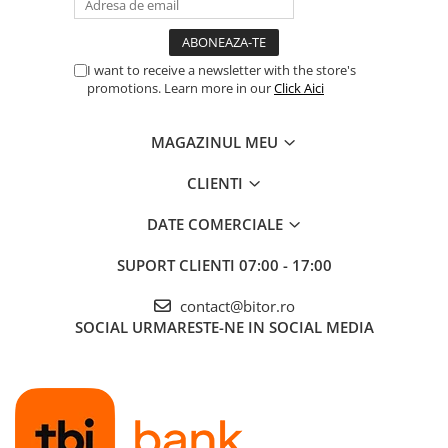
Cabluri & Adaptoare Audio-Video
Suporturi - altele
Suporturi TV Birou
I want to receive a newsletter with the store's
Suporturi TV Perete
promotions. Learn more in our
Click Aici
Boxe
Boxe PC & Soundbar
MAGAZINUL MEU
Boxe Wireless & Portabile
CLIENTI
Camere Foto & Sisteme Optice
DATE COMERCIALE
Webcam
Caști & Microfoane
SUPORT CLIENTI
07:00 - 17:00
Caști Business
contact@bitor.ro
Căști Gaming & Consumer
SOCIAL
URMARESTE-NE IN SOCIAL MEDIA
Microfoane & Reportofoane
Display & signage
Ecrane Digital Signage
Ecrane Touchscreen Digital Signage
Proiectoare