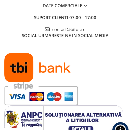
DATE COMERCIALE
Timpul tau este valoros
Deci, nu-l irosi facand lucrurile pe calea grea. Windows 11 ofera o
SUPORT CLIENTI
07:00 - 17:00
experienta proaspata, cu noi modalitati de a face lucrurile intr-un
mod rapid, distractiv si usor.
contact@bitor.ro
SOCIAL
URMARESTE-NE IN SOCIAL MEDIA
Realizeaza-ti imaginatia
Transforma-ti visele in realitate, fara limite, placa grafica pentru
laptopuri NVIDIA® GeForce® RTX™. Acesta se mandreste cu ray
tracing, generare de imagini AI si accelerare hardware pentru
capacitati creative puternice si complete. Tehnologiile ray tracing
si DLSS sunt capabile sa produca imagini vizuale incredibil de
realiste, cu fiecare detaliu vizibil in arena de joc. Functia de