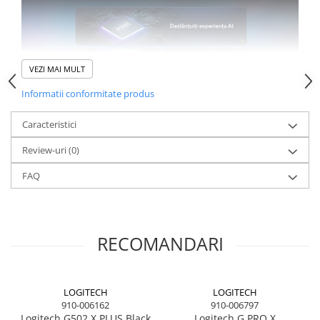
VEZI MAI MULT
Informatii conformitate produs
Caracteristici
Review-uri
(0)
FAQ
RECOMANDARI
LOGITECH
LOGITECH
910-006162
910-006797
Puterea de a visa
Logitech G502 X PLUS Black
Logitech G PRO X