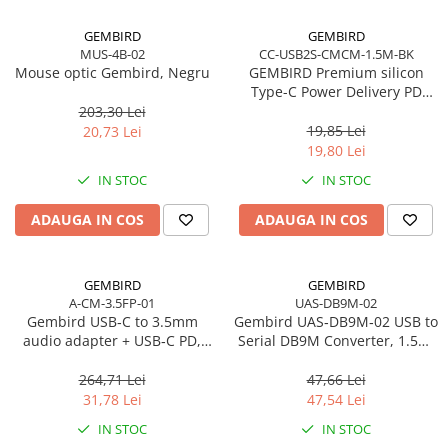
GEMBIRD
GEMBIRD
MUS-4B-02
CC-USB2S-CMCM-1.5M-BK
Mouse optic Gembird, Negru
GEMBIRD Premium silicon
Type-C Power Delivery PD
charging and data cable 1.5m
203,30 Lei
black
19,85 Lei
20,73 Lei
19,80 Lei
IN STOC
IN STOC
ADAUGA IN COS
ADAUGA IN COS
GEMBIRD
GEMBIRD
A-CM-3.5FP-01
UAS-DB9M-02
Gembird USB‑C to 3.5mm
Gembird UAS‑DB9M‑02 USB to
audio adapter + USB‑C PD,
Serial DB9M Converter, 1.5m,
White
Black
264,71 Lei
47,66 Lei
31,78 Lei
47,54 Lei
IN STOC
IN STOC