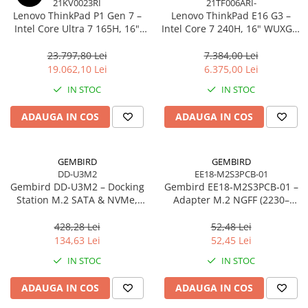
21KV0023RI
21TF006ARI-
Lenovo ThinkPad P1 Gen 7 –
Lenovo ThinkPad E16 G3 –
Intel Core Ultra 7 165H, 16"
Intel Core 7 240H, 16" WUXGA,
WQXGA 165Hz, RTX 4070,
32GB DDR5, 1TB SSD, NOOS,
32GB, 1TB SSD, Windows 11
3Y OS
23.797,80 Lei
7.384,00 Lei
Pro, 3Y Premier
19.062,10 Lei
6.375,00 Lei
IN STOC
IN STOC
ADAUGA IN COS
ADAUGA IN COS
GEMBIRD
GEMBIRD
DD-U3M2
EE18-M2S3PCB-01
Gembird DD‑U3M2 – Docking
Gembird EE18‑M2S3PCB‑01 –
Station M.2 SATA & NVMe,
Adapter M.2 NGFF (2230–
USB‑C, 10 Gbit/s, Black
2280) la Mini SATA 1.8", 6Gb/s
428,28 Lei
52,48 Lei
134,63 Lei
52,45 Lei
IN STOC
IN STOC
ADAUGA IN COS
ADAUGA IN COS