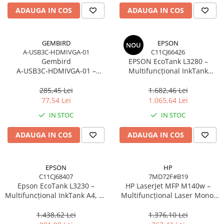
ADAUGA IN COS
ADAUGA IN COS
GEMBIRD
EPSON
NOU
A-USB3C-HDMIVGA-01
C11CJ66426
Gembird
EPSON EcoTank L3280 –
A‑USB3C‑HDMIVGA‑01 –
Multifuncțional InkTank
Adaptor USB‑C la HDMI + VGA,
Colour, 10 ppm, A4/Legal, USB
4K30Hz, Space Grey
& Wi‑Fi, 100 coli
285,45 Lei
1.682,46 Lei
77,54 Lei
1.065,64 Lei
IN STOC
IN STOC
ADAUGA IN COS
ADAUGA IN COS
EPSON
HP
C11CJ68407
7MD72F#B19
Epson EcoTank L3230 –
HP LaserJet MFP M140w –
Multifuncțional InkTank A4, 10
Multifuncțional Laser Mono,
ppm, 5760×1440 dpi, ITS, USB
20 ppm, A4, Wi‑Fi, Bluetooth,
USB 2.0
1.438,62 Lei
1.376,10 Lei