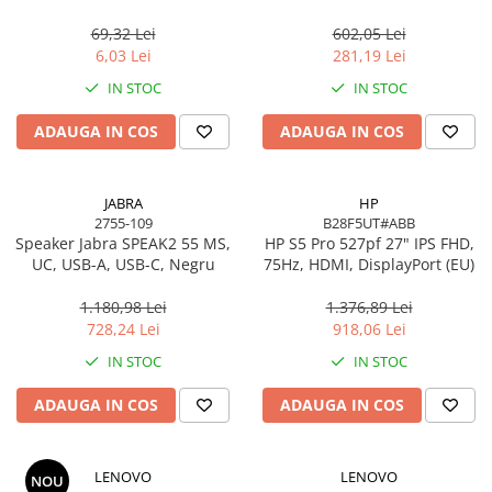
USB 2.0, negru
Gigabit, OFDMA, 1024‑QAM
69,32 Lei
602,05 Lei
6,03 Lei
281,19 Lei
IN STOC
IN STOC
ADAUGA IN COS
ADAUGA IN COS
JABRA
HP
2755-109
B28F5UT#ABB
Speaker Jabra SPEAK2 55 MS,
HP S5 Pro 527pf 27" IPS FHD,
UC, USB-A, USB-C, Negru
75Hz, HDMI, DisplayPort (EU)
1.180,98 Lei
1.376,89 Lei
728,24 Lei
918,06 Lei
IN STOC
IN STOC
ADAUGA IN COS
ADAUGA IN COS
LENOVO
LENOVO
NOU