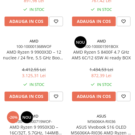
891,98 Lei
767,42 Lei
IN STOC
IN STOC
ADAUGA IN COS
ADAUGA IN COS
AMD
AMD
NOU
100-100001368WOF
100-100001591BOX
AMD Ryzen 9 9900X3D – 12
AMD Ryzen 5 8400F 4.7 GHz
nuclee / 24 fire, 5.5 GHz Boost,
AM5 6C/12 65W AI ready BOX
140MB Cache, AM5, 120W,
BOX
4.412,55 Lei
1.434,53 Lei
3.125,31 Lei
872,39 Lei
IN STOC
IN STOC
ADAUGA IN COS
ADAUGA IN COS
AMD
ASUS
-26%
NOU
100-100000719WOF-
M5606KA-RI036
AMD Ryzen 9 9950X3D –
ASUS Vivobook S16 OLED
16C/32T, 5.7GHz, 144MB
M5606KA-RI036 AMD Ryzen AI