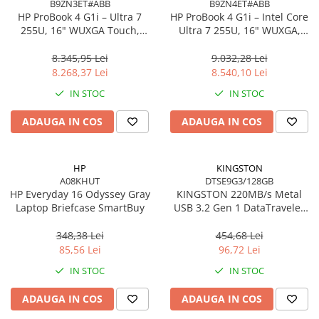
B9ZN3ET#ABB
B9ZN4ET#ABB
HP ProBook 4 G1i – Ultra 7
HP ProBook 4 G1i – Intel Core
255U, 16" WUXGA Touch,
Ultra 7 255U, 16" WUXGA,
16GB DDR5, 512GB SSD,
16GB DDR5, 1TB SSD,
Windows 11 Pro
Windows 11 Pro, 3YW
8.345,95 Lei
9.032,28 Lei
8.268,37 Lei
8.540,10 Lei
IN STOC
IN STOC
ADAUGA IN COS
ADAUGA IN COS
HP
KINGSTON
A08KHUT
DTSE9G3/128GB
HP Everyday 16 Odyssey Gray
KINGSTON 220MB/s Metal
Laptop Briefcase SmartBuy
USB 3.2 Gen 1 DataTraveler
SE9 G3
348,38 Lei
454,68 Lei
85,56 Lei
96,72 Lei
IN STOC
IN STOC
ADAUGA IN COS
ADAUGA IN COS