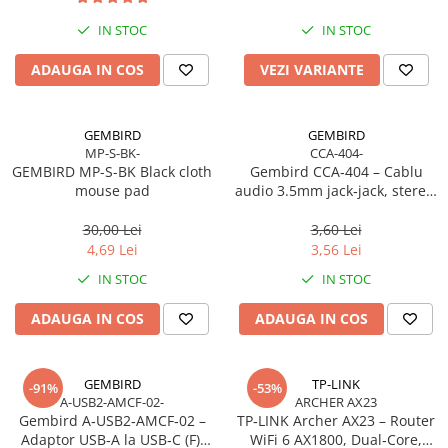
Toner
Cabluri Usb & Thunderbolt
Webcam
Memorii RAM
Imprimante Large Format Printer
Hub-uri USB
IN STOC
IN STOC
Caști & Microfoane
Memorii Laptop
(LFP)
Genți & Rucsacuri
Caști Business
Memorii Flash
ADAUGA IN COS
VEZI VARIANTE
Accesorii Large Format
Husa Laptop
Căști Gaming & Consumer
Stick-uri USB
Plottere & Scannere
Rucsacuri
Microfoane & Reportofoane
Surse de alimentare
Scannere
GEMBIRD
GEMBIRD
Rucsacuri & Genți Laptop
Display & signage
Surse de Alimentare PC
MP-S-BK-
CCA-404-
Scannere Documente
Kit-uri Tastatura si Mouse
GEMBIRD MP-S-BK Black cloth
Gembird CCA‑404 – Cablu
Ecrane Digital Signage
Ventilatoare & Sisteme de Răcire
mouse pad
audio 3.5mm jack‑jack, stereo,
UPS
Ecrane Touchscreen Digital Signage
Răcire PC
1.2m, RoHS
Proiectoare
Prize cu Protecție
30,00 Lei
3,60 Lei
Ventilatoare & Sisteme de Răcire
4,69 Lei
3,56 Lei
USB & Card Readers
Proiectoare Business
Carcase
IN STOC
IN STOC
Proiectoare Consumer
Cititoare de Carduri Usb
Accesorii componente
Accesorii componente - altele
ADAUGA IN COS
ADAUGA IN COS
Accesorii Stocare
Unități optice
GEMBIRD
TP-LINK
-91%
-53%
Blu-Ray, CD/DVD & Floppy Drives
A-USB2-AMCF-02-
ARCHER AX23
Gembird A‑USB2‑AMCF‑02 –
TP‑LINK Archer AX23 – Router
Adaptor USB‑A la USB‑C (F),
WiFi 6 AX1800, Dual‑Core,