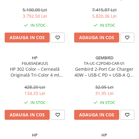
Cache, AM5, Zen 5
7 350 16in
5.100,00 Lei
7.415,87 Lei
3.792,50 Lei
5.820,36 Lei
IN STOC
IN STOC
ADAUGA IN COS
ADAUGA IN COS
HP
GEMBIRD
F6U65AE#UUS
TA-UC-C2PD40-CAR-01
HP 302 Color – Cerneală
Gembird 2‑Port Car Charger
Originală Tri‑Color 4 ml
40W – USB‑C PD + USB‑A QC,
(F6U65AE)
4A, Black
428,20 Lei
32,05 Lei
134,33 Lei
31,95 Lei
IN STOC
IN STOC
ADAUGA IN COS
ADAUGA IN COS
HP
HP