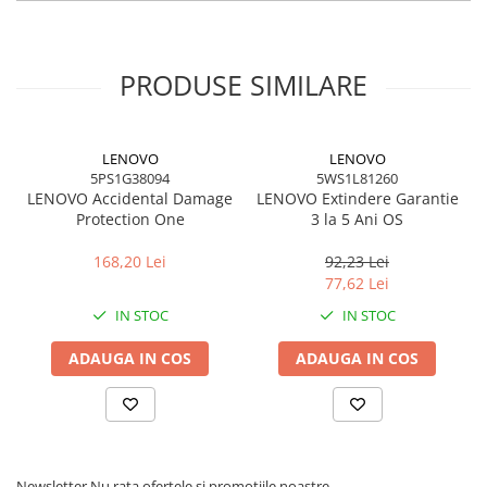
PRODUSE SIMILARE
LENOVO
LENOVO
5PS1G38094
5WS1L81260
LENOVO Accidental Damage
LENOVO Extindere Garantie
Protection One
3 la 5 Ani OS
168,20 Lei
92,23 Lei
77,62 Lei
IN STOC
IN STOC
ADAUGA IN COS
ADAUGA IN COS
Newsletter
Nu rata ofertele si promotiile noastre