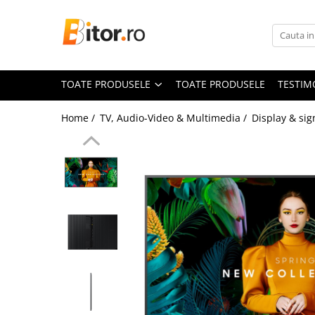
Toate Produsele
Laptop , PC, Tablete
TOATE PRODUSELE
TOATE PRODUSELE
TESTIM
Laptop-uri
Laptop-uri Gaming
Home /
TV, Audio-Video & Multimedia /
Display & si
Laptop-uri Workstation
Laptop-uri Business
Desktop PC
Desktop Business
Sistem barebone
Acesorii
Imprimante, Scannere,
Consumabile
Imprimante & Multifuncționale
Imprimanta Laser Color