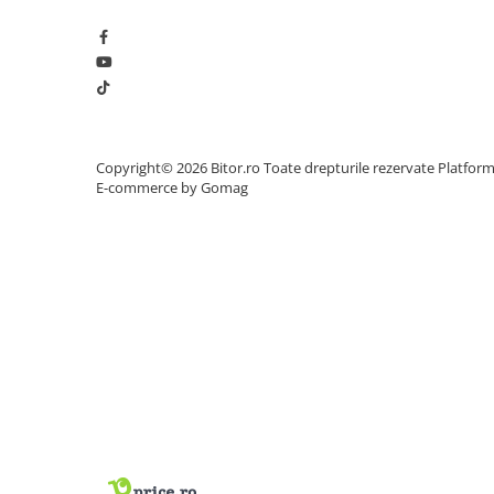
Procesoare Desktop
Stocare
HDD Externe
HDD Interne
SSD Externe
Copyright© 2026 Bitor.ro Toate drepturile rezervate
Platfor
SSD Interne
E-commerce by Gomag
Memorii
Memorii RAM
Memorii Laptop
Memorii Flash
Stick-uri USB
Surse de alimentare
Surse de Alimentare PC
Ventilatoare & Sisteme de Răcire
Răcire PC
Ventilatoare & Sisteme de Răcire