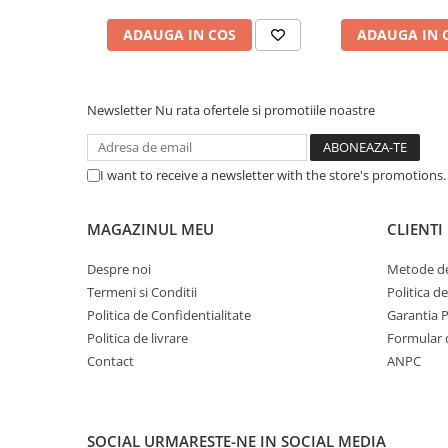
Caști & Microfoane
ADAUGA IN COS
ADAUGA IN 
Caști Business
Căști Gaming & Consumer
Microfoane & Reportofoane
Newsletter
Nu rata ofertele si promotiile noastre
Display & signage
Ecrane Digital Signage
Ecrane Touchscreen Digital Signage
I want to receive a newsletter with the store's promotions
Proiectoare
MAGAZINUL MEU
CLIENTI
Proiectoare Business
Proiectoare Consumer
Despre noi
Metode de
Componente
Termeni si Conditii
Politica d
Plăci de baza
Politica de Confidentialitate
Garantia 
Plăci de Bază Amd
Politica de livrare
Formular 
Contact
ANPC
Plăci de Bază Intel
Plăci video
Plăci Video Gaming & Consumer
SOCIAL
URMARESTE-NE IN SOCIAL MEDIA
Procesoare