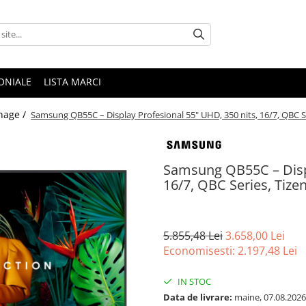
ONIALE
LISTA MARCI
gnage /
Samsung QB55C – Display Profesional 55" UHD, 350 nits, 16/7, QBC S
Samsung QB55C – Displ
16/7, QBC Series, Tize
5.855,48 Lei
3.658,00 Lei
Economisesti:
2.197,48
Lei
IN STOC
Data de livrare:
maine, 07.08.2026