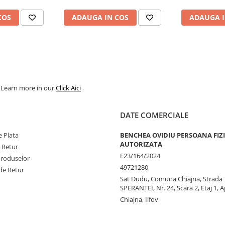
COS
ADAUGA IN COS
ADAUGA I
. Learn more in our
Click Aici
DATE COMERCIALE
 Plata
BENCHEA OVIDIU PERSOANA FIZ
AUTORIZATA
e Retur
F23/164/2024
Produselor
49721280
de Retur
Sat Dudu, Comuna Chiajna, Strada
SPERANŢEI, Nr. 24, Scara 2, Etaj 1, A
Chiajna, Ilfov