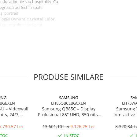
 educaționale sau hospitality. Cu
egrează perfect în spații
i portrait.
ologiei
Dynamic Crystal Color
,
K
cu upscaling inteligent
ă.
itivă, player media integrat,
avansate precum
Smart
 demonstrând eficiență
ință, retail și spații publice.
PRODUSE SIMILARE
UNG
SAMSUNG
SA
BGBXEN
LH85QBCEBGCXEN
LH75W
U – Videowall
Samsung QB85C – Display
Samsung 
nits, 24/7,
Profesional 85" UHD, 350 nits,
Interactive
zel, Full HD,
16/7, QBC Series, Tizen OS 7.0
Android 14, I
Chain
OPS
5.730,57 Lei
13.601,10 Lei
9.126,25 Lei
8.320,34 L
STOC
IN STOC