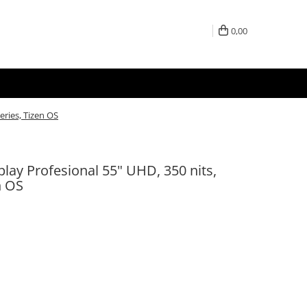
0,00
eries, Tizen OS
ay Profesional 55" UHD, 350 nits,
n OS