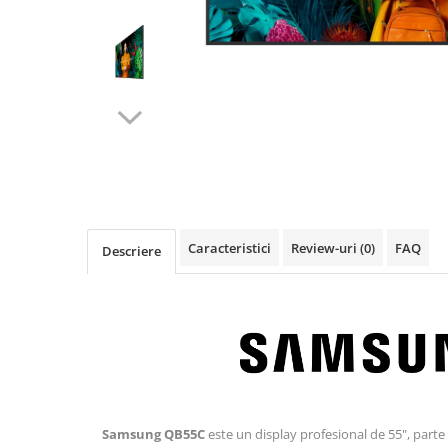
Imprimanta Laser Mono
Imprimante Cerneală
Imprimante Matriciale
Multifuncțional Cerneală
Multifuncțional Laser Mono
Accesorii Imprimante & Scannere
3D
Consumabile & Filamente 3D
Consumabile - cerneală
Caracteristici
Review-uri
(0)
FAQ
Cerneală & Cap de Printare
Descriere
Consumabile - toner
Toner
Imprimante Large Format Printer
(LFP)
Accesorii Large Format
Plottere & Scannere
Samsung QB55C
este un display profesional de 55", parte
Scannere