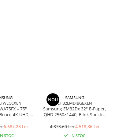
MSUNG
SAMSUNG
NOU
AFWLGCXEN
LH32EMDIBGBXEN
WA75FX – 75"
Samsung EM32Dx 32" E‑Paper,
 Board 4K UHD,
QHD 2560×1440, E Ink Spectra
R Touch 40‑point,
6, PoE, Wi‑Fi, Battery
, Wi‑Fi
ei
6.687,28 Lei
4.873,60 Lei
4.518,86 Lei
IN STOC
IN STOC