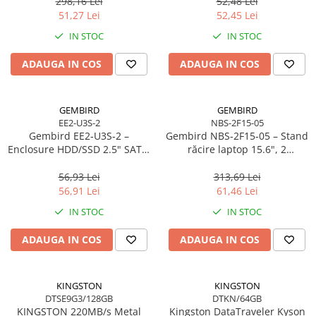
298,16 Lei
52,48 Lei
51,27 Lei
52,45 Lei
IN STOC
IN STOC
ADAUGA IN COS
ADAUGA IN COS
GEMBIRD
GEMBIRD
EE2-U3S-2
NBS-2F15-05
Gembird EE2‑U3S‑2 –
Gembird NBS‑2F15‑05 – Stand
Enclosure HDD/SSD 2.5" SATA,
răcire laptop 15.6", 2
USB 3.0, Aluminiu, Negru
ventilatoare, LED, reglabil
56,93 Lei
313,69 Lei
56,91 Lei
61,46 Lei
IN STOC
IN STOC
ADAUGA IN COS
ADAUGA IN COS
KINGSTON
KINGSTON
DTSE9G3/128GB
DTKN/64GB
KINGSTON 220MB/s Metal
Kingston DataTraveler Kyson