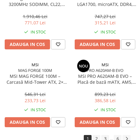
3200MHz SODIMM, CL22,
LGA1700, microATX, DDR4,
2Rx8, Non‑ECC –
PCIe 4.0, HDMI/DSUB
KVR32S22D8/16
1.910,46 Lei
747,27 Lei
771,07 Lei
315,21 Lei
IN STOC
IN STOC
ADAUGA IN COS
ADAUGA IN COS
MSI
MSI
NOU
MAG FORGE 100M
PRO A620AM-B EVO
MSI MAG FORGE 100M –
MSI PRO A620AM‑B EVO –
Carcasă Mid‑Tower ATX, 2×
Placă de bază mATX, AM5,
RGB, Sticlă Securizată,
DDR5, PCIe 4.0, M.2, HDMI,
High‑Airflow
2.5GbE
546,31 Lei
899,23 Lei
233,73 Lei
386,58 Lei
IN STOC
IN STOC
ADAUGA IN COS
ADAUGA IN COS
1
2
3
6
...