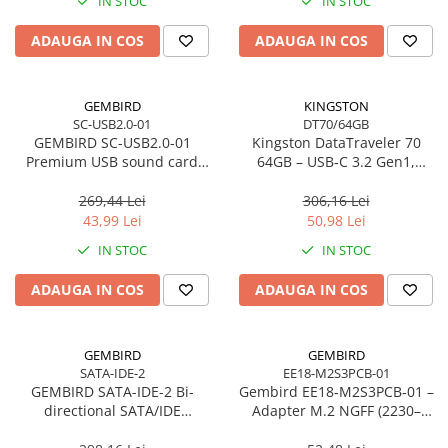
Toner
IN STOC
IN STOC
Cabluri Usb & Thunderbolt
Webcam
Memorii RAM
Imprimante Large Format Printer
Hub-uri USB
Caști & Microfoane
Memorii Laptop
ADAUGA IN COS
ADAUGA IN COS
(LFP)
Genți & Rucsacuri
Caști Business
Memorii Flash
Accesorii Large Format
Husa Laptop
Căști Gaming & Consumer
Stick-uri USB
Plottere & Scannere
GEMBIRD
KINGSTON
Rucsacuri
Microfoane & Reportofoane
Surse de alimentare
SC-USB2.0-01
DT70/64GB
Scannere
Rucsacuri & Genți Laptop
Display & signage
GEMBIRD SC-USB2.0-01
Kingston DataTraveler 70
Surse de Alimentare PC
Scannere Documente
Premium USB sound card
64GB – USB‑C 3.2 Gen1,
Kit-uri Tastatura si Mouse
Ecrane Digital Signage
Ventilatoare & Sisteme de Răcire
Virtus Plus
compact, 200MB/s –
UPS
Ecrane Touchscreen Digital Signage
DT70/64GB
269,44 Lei
306,16 Lei
Răcire PC
43,99 Lei
50,98 Lei
Proiectoare
Prize cu Protecție
Ventilatoare & Sisteme de Răcire
IN STOC
IN STOC
USB & Card Readers
Proiectoare Business
Carcase
Proiectoare Consumer
Cititoare de Carduri Usb
Accesorii componente
ADAUGA IN COS
ADAUGA IN COS
Accesorii componente - altele
Accesorii Stocare
GEMBIRD
GEMBIRD
Unități optice
SATA-IDE-2
EE18-M2S3PCB-01
GEMBIRD SATA-IDE-2 Bi-
Gembird EE18‑M2S3PCB‑01 –
Blu-Ray, CD/DVD & Floppy Drives
directional SATA/IDE
Adapter M.2 NGFF (2230–
converter
2280) la Mini SATA 1.8", 6Gb/s