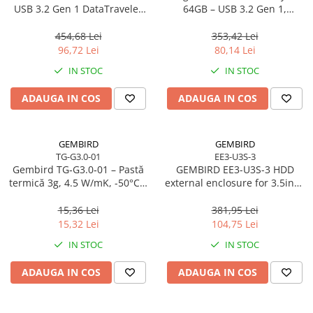
USB 3.2 Gen 1 DataTraveler
64GB – USB 3.2 Gen 1,
SE9 G3
200MB/s, Metal, DTKN/64GB
454,68 Lei
353,42 Lei
96,72 Lei
80,14 Lei
IN STOC
IN STOC
ADAUGA IN COS
ADAUGA IN COS
GEMBIRD
GEMBIRD
TG-G3.0-01
EE3-U3S-3
Gembird TG‑G3.0‑01 – Pastă
GEMBIRD EE3-U3S-3 HDD
termică 3g, 4.5 W/mK, -50°C…
external enclosure for 3.5inch
240°C
SATA - USB 3.0 Aluminium
Black
15,36 Lei
381,95 Lei
15,32 Lei
104,75 Lei
IN STOC
IN STOC
ADAUGA IN COS
ADAUGA IN COS