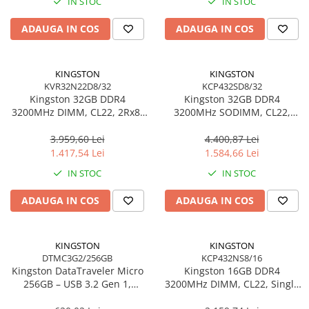
IN STOC
IN STOC
ADAUGA IN COS
ADAUGA IN COS
KINGSTON
KINGSTON
KVR32N22D8/32
KCP432SD8/32
Kingston 32GB DDR4
Kingston 32GB DDR4
3200MHz DIMM, CL22, 2Rx8,
3200MHz SODIMM, CL22,
Non‑ECC – KVR32N22D8/32
Dual‑Rank, Non‑ECC –
KCP432SD8/32
3.959,60 Lei
4.400,87 Lei
1.417,54 Lei
1.584,66 Lei
IN STOC
IN STOC
ADAUGA IN COS
ADAUGA IN COS
KINGSTON
KINGSTON
DTMC3G2/256GB
KCP432NS8/16
Kingston DataTraveler Micro
Kingston 16GB DDR4
256GB – USB 3.2 Gen 1,
3200MHz DIMM, CL22, Single
200MB/s, Metal,
Rank, Non‑ECC –