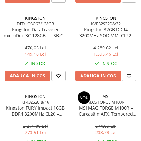
KINGSTON
KINGSTON
DTDUO3CG3/128GB
KVR32S22D8/32
Kingston DataTraveler
Kingston 32GB DDR4
microDuo 3C 128GB – USB‑C +
3200MHz SODIMM, CL22,
USB‑A, 200MB/s, USB 3.2
2Rx8, Non‑ECC –
Gen1, DTDUO3CG3/128GB
KVR32S22D8/32
470,06 Lei
4.280,62 Lei
149,10 Lei
1.395,46 Lei
IN STOC
IN STOC
ADAUGA IN COS
ADAUGA IN COS
KINGSTON
MSI
NOU
KF432S20IB/16
MAG FORGE M100R
Kingston FURY Impact 16GB
MSI MAG FORGE M100R –
DDR4 3200MHz CL20 –
Carcasă mATX, Tempered
SODIMM 260‑pin, XMP 2.0
Glass, 3× A‑RGB, Airflow
optimizat
2.271,86 Lei
674,69 Lei
773,51 Lei
233,73 Lei