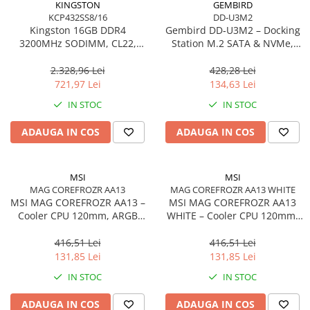
KINGSTON
GEMBIRD
KCP432SS8/16
DD-U3M2
Kingston 16GB DDR4
Gembird DD‑U3M2 – Docking
3200MHz SODIMM, CL22,
Station M.2 SATA & NVMe,
Single Rank, Non‑ECC –
USB‑C, 10 Gbit/s, Black
KCP432SS8/16
2.328,96 Lei
428,28 Lei
721,97 Lei
134,63 Lei
IN STOC
IN STOC
ADAUGA IN COS
ADAUGA IN COS
MSI
MSI
MAG COREFROZR AA13
MAG COREFROZR AA13 WHITE
MSI MAG COREFROZR AA13 –
MSI MAG COREFROZR AA13
Cooler CPU 120mm, ARGB
WHITE – Cooler CPU 120mm,
Gen2, 4 Heatpipes
ARGB Gen2, 4 Heatpipes,
White
416,51 Lei
416,51 Lei
131,85 Lei
131,85 Lei
IN STOC
IN STOC
ADAUGA IN COS
ADAUGA IN COS