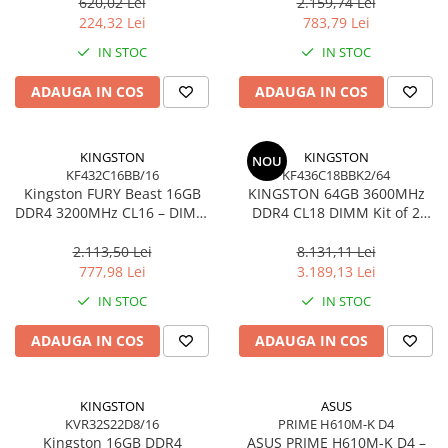
Ultra‑Compact –
KCP432NS8/16
620,02 Lei
2.159,74 Lei
DTMC3G2/256GB
224,32 Lei
783,79 Lei
IN STOC
IN STOC
ADAUGA IN COS
ADAUGA IN COS
KINGSTON
KINGSTON
NOU
KF432C16BB/16
KF436C18BBK2/64
Kingston FURY Beast 16GB
KINGSTON 64GB 3600MHz
DDR4 3200MHz CL16 – DIMM
DDR4 CL18 DIMM Kit of 2
288‑pin, 1.35V, Black
FURY Beast Black
2.113,50 Lei
8.131,11 Lei
777,98 Lei
3.189,13 Lei
IN STOC
IN STOC
ADAUGA IN COS
ADAUGA IN COS
KINGSTON
ASUS
KVR32S22D8/16
PRIME H610M-K D4
Kingston 16GB DDR4
ASUS PRIME H610M‑K D4 –