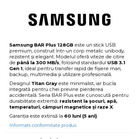
Blu-Ray, CD/DVD & Floppy Drives
Samsung BAR Plus 128GB
este un stick USB
premium, construit într-un corp metalic unibody,
rezistent și elegant. Modelul oferă viteze de citire
de
până la 300 MB/s
, folosind standardul
USB 3.1
Gen 1
, ideal pentru transfer rapid de fișiere mari,
backup, multimedia și utilizare profesională.
Designul
Titan Gray
este minimalist, iar bucla
integrată pentru chei previne pierderea
accidentală. Seria BAR Plus este cunoscută pentru
durabilitate extremă:
rezistent la șocuri, apă,
temperaturi, câmpuri magnetice și raze X
.
Garanția este extinsă la
60 luni (5 ani)
.
Informatii conformitate produs