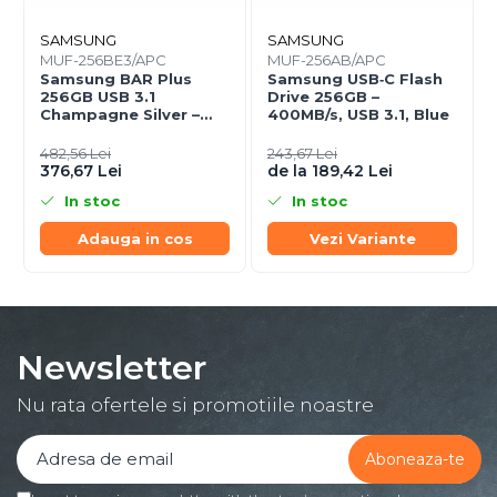
SAMSUNG
SAMSUNG
MUF-256BE3/APC
MUF-256AB/APC
Samsung BAR Plus
Samsung USB‑C Flash
256GB USB 3.1
Drive 256GB –
Champagne Silver –
400MB/s, USB 3.1, Blue
300MB/s, Metal
Unibody
482,56 Lei
243,67 Lei
376,67 Lei
de la 189,42 Lei
In stoc
In stoc
Adauga in cos
Vezi Variante
Newsletter
Nu rata ofertele si promotiile noastre