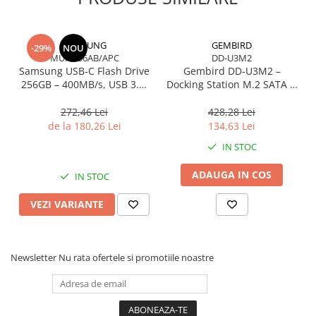
SAMSUNG
GEMBIRD
-29%
NOU
MUF-256AB/APC
DD-U3M2
Samsung USB‑C Flash Drive
Gembird DD‑U3M2 –
256GB – 400MB/s, USB 3.1,
Docking Station M.2 SATA &
Blue
NVMe, USB‑C, 10 Gbit/s,
Black
272,46 Lei
428,28 Lei
de la 180,26 Lei
134,63 Lei
IN STOC
ADAUGA IN COS
IN STOC
VEZI VARIANTE
Newsletter
Nu rata ofertele si promotiile noastre