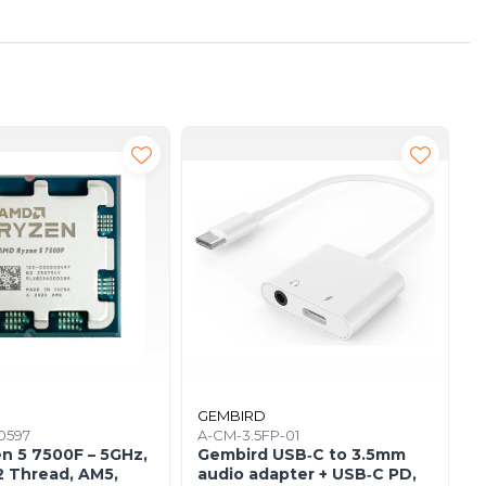
GEMBIRD
G
0597
A-CM-3.5FP-01
T
n 5 7500F – 5GHz,
Gembird USB‑C to 3.5mm
G
12 Thread, AM5,
audio adapter + USB‑C PD,
4