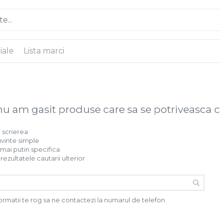
iale
Lista marci
nu am gasit produse care sa se potriveasca 
i scrierea
uvinte simple
 mai putin specifica
rezultatele cautarii ulterior
ormatii te rog sa ne contactezi la numarul de telefon