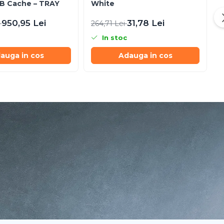
B Cache – TRAY
White
Q
950,95 Lei
31,78 Lei
i
264,71 Lei
3
In stoc
auga in cos
Adauga in cos