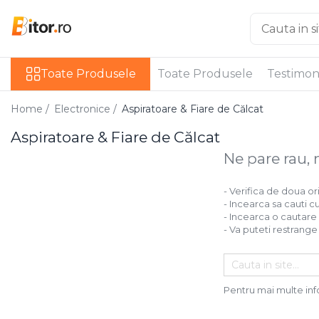
Toate Produsele
Toate Produsele
Toate Produsele
Testimon
Laptop , PC, Tablete
Laptop-uri
Home /
Electronice /
Aspiratoare & Fiare de Călcat
Laptop-uri Gaming
Aspiratoare & Fiare de Călcat
Laptop-uri Workstation
Laptop-uri Business
Ne pare rau, 
Desktop PC
- Verifica de doua or
Desktop Business
- Incearca sa cauti c
Sistem barebone
- Incearca o cautare
- Va puteti restrange 
Acesorii
Imprimante, Scannere,
Consumabile
Imprimante & Multifuncționale
Pentru mai multe inf
Imprimanta Laser Color