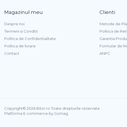
Caști & Microfoane
Caști Business
Magazinul meu
Clienti
Căști Gaming & Consumer
Despre noi
Metode de Pla
Microfoane & Reportofoane
Termeni si Conditii
Politica de Ret
Display & signage
Politica de Confidentialitate
Garantia Produ
Ecrane Digital Signage
Politica de livrare
Formular de R
Ecrane Touchscreen Digital
Contact
ANPC
Signage
Proiectoare
Proiectoare Business
Proiectoare Consumer
Componente
Plăci de baza
Plăci de Bază Amd
Copyright© 2026 Bitor.ro Toate drepturile rezervate
Plăci de Bază Intel
Platforma E-commerce by Gomag
Plăci video
Plăci Video Gaming & Consumer