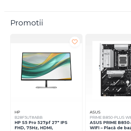
Imprimanta Laser Mono
Imprimante Cerneală
Imprimante Matriciale
Promotii
Multifuncțional Cerneală
Multifuncțional Laser Mono
Accesorii Imprimante &
Scannere 3D
Consumabile & Filamente 3D
Consumabile - cerneală
Cerneală & Cap de Printare
Consumabile - toner
Toner
Imprimante Large Format
Printer (LFP)
Accesorii Large Format
HP
ASUS
B28F5UT#ABB
PRIME B850-PLUS WI
Plottere & Scannere
HP S5 Pro 527pf 27" IPS
ASUS PRIME B850
Scannere
FHD, 75Hz, HDMI,
WIFI – Placă de ba