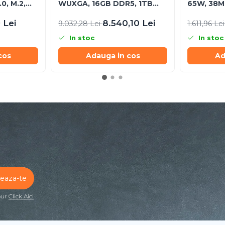
0, M.2,
WUXGA, 16GB DDR5, 1TB
65W, 38M
SSD, Windows 11 Pro, 3YW
 Lei
8.540,10 Lei
9.032,28 Lei
1.611,96 Le
In stoc
In stoc
cos
Adauga in cos
Ad
our
Click Aici