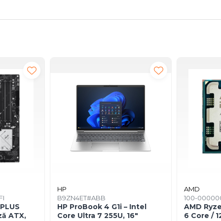
HP
AMD
FI
B9ZN4ET#ABB
100-00000
‑PLUS
HP ProBook 4 G1i – Intel
AMD Ryze
ză ATX,
Core Ultra 7 255U, 16"
6 Core / 