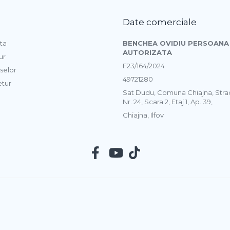
Date comerciale
ta
BENCHEA OVIDIU PERSOANA 
AUTORIZATA
ur
F23/164/2024
selor
49721280
etur
Sat Dudu, Comuna Chiajna, Str
Nr. 24, Scara 2, Etaj 1, Ap. 39,
Chiajna, Ilfov