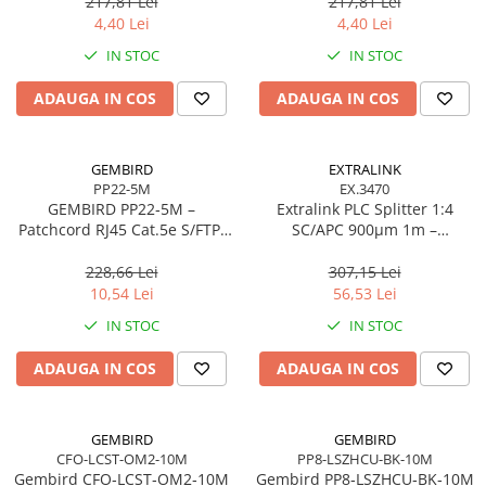
217,81 Lei
217,81 Lei
4,40 Lei
4,40 Lei
IN STOC
IN STOC
ADAUGA IN COS
ADAUGA IN COS
GEMBIRD
EXTRALINK
PP22-5M
EX.3470
GEMBIRD PP22‑5M –
Extralink PLC Splitter 1:4
Patchcord RJ45 Cat.5e S/FTP,
SC/APC 900µm 1m –
5m, Grey
FTTH/FTTx
228,66 Lei
307,15 Lei
10,54 Lei
56,53 Lei
IN STOC
IN STOC
ADAUGA IN COS
ADAUGA IN COS
GEMBIRD
GEMBIRD
CFO-LCST-OM2-10M
PP8-LSZHCU-BK-10M
Gembird CFO‑LCST‑OM2‑10M
Gembird PP8‑LSZHCU‑BK‑10M