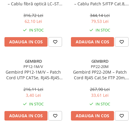
– Cablu fibră optică LC–ST
– Cablu Patch S/FTP Cat.8,
duplex MM 50/125 OM2, 10
LSZH, 10m, 2000 MHz, Negru
m, Orange
316,72 Lei
344,14 Lei
62,10 Lei
79,53 Lei
IN STOC
IN STOC
ADAUGA IN COS
ADAUGA IN COS
GEMBIRD
GEMBIRD
PP12-1M/V
PP22-20M
Gembird PP12‑1M/V – Patch
Gembird PP22‑20M – Patch
Cord UTP CAT5e, RJ45‑RJ45,
Cord RJ45 Cat.5e FTP 20m,
1m, Purple
Shielded, Grey
216,11 Lei
267,90 Lei
3,40 Lei
33,61 Lei
IN STOC
IN STOC
ADAUGA IN COS
ADAUGA IN COS