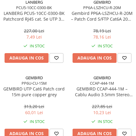
LANBERG
GEMBIRD
PCU5-10CC-0300-BK
PP6A-LSZHCU-R-20M
LANBERG PCU5-10CC-0300-BK
Gembird PP6A‑LSZHCU‑R‑20M
Patchcord RJ45 cat. 5e UTP 3m
– Patch Cord S/FTP Cat6A 20m,
black
Cupru, LSZH, 500 MHz, Red
227,00 Lei
78,19 Lei
7,49 Lei
78,16 Lei
IN STOC
IN STOC
ADAUGA IN COS
ADAUGA IN COS
GEMBIRD
GEMBIRD
PP6U-CU-15M
CCAP-444-1M
GEMBIRD UTP Cat6 Patch cord
GEMBIRD CCAP‑444‑1M –
15m pure copper grey
Cablu Audio 3.5mm Stereo
Jack–Jack, 1m, Negru
313,20 Lei
227,85 Lei
60,01 Lei
10,23 Lei
IN STOC
IN STOC
ADAUGA IN COS
ADAUGA IN COS