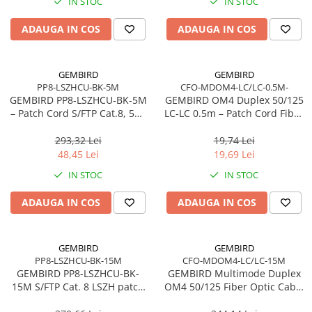
IN STOC
IN STOC
ADAUGA IN COS
ADAUGA IN COS
GEMBIRD
GEMBIRD
PP8-LSZHCU-BK-5M
CFO-MDOM4-LC/LC-0.5M-
GEMBIRD PP8‑LSZHCU‑BK‑5M
GEMBIRD OM4 Duplex 50/125
– Patch Cord S/FTP Cat.8, 5m,
LC‑LC 0.5m – Patch Cord Fibra
LSZH, Cupru, Negru
Optică Multimode, LSZH,
100Gbps
293,32 Lei
19,74 Lei
48,45 Lei
19,69 Lei
IN STOC
IN STOC
ADAUGA IN COS
ADAUGA IN COS
GEMBIRD
GEMBIRD
PP8-LSZHCU-BK-15M
CFO-MDOM4-LC/LC-15M
GEMBIRD PP8-LSZHCU-BK-
GEMBIRD Multimode Duplex
15M S/FTP Cat. 8 LSZH patch
OM4 50/125 Fiber Optic Cable
cord black 15m
LC/LC 15m