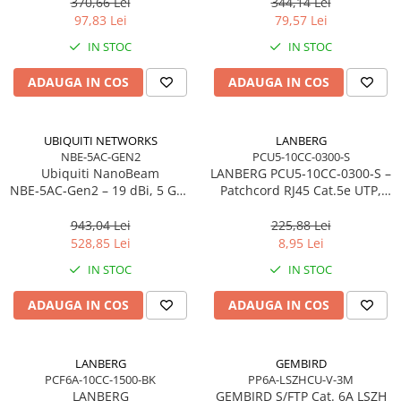
370,66 Lei
344,14 Lei
97,83 Lei
79,57 Lei
IN STOC
IN STOC
ADAUGA IN COS
ADAUGA IN COS
UBIQUITI NETWORKS
LANBERG
NBE-5AC-GEN2
PCU5-10CC-0300-S
Ubiquiti NanoBeam
LANBERG PCU5‑10CC‑0300‑S –
NBE‑5AC‑Gen2 – 19 dBi, 5 GHz
Patchcord RJ45 Cat.5e UTP,
AC, TDMA, 128MB RAM,
3m, Grey
Gigabit PoE
943,04 Lei
225,88 Lei
528,85 Lei
8,95 Lei
IN STOC
IN STOC
ADAUGA IN COS
ADAUGA IN COS
LANBERG
GEMBIRD
PCF6A-10CC-1500-BK
PP6A-LSZHCU-V-3M
LANBERG
GEMBIRD S/FTP Cat. 6A LSZH