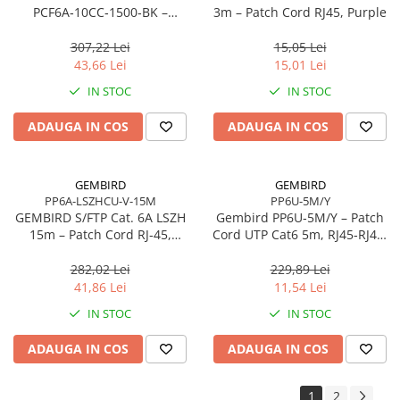
PCF6A‑10CC‑1500‑BK –
3m – Patch Cord RJ45, Purple
Patchcord Cat.6A S/FTP, LSZH,
CCA, 15m, Negru
307,22 Lei
15,05 Lei
43,66 Lei
15,01 Lei
IN STOC
IN STOC
ADAUGA IN COS
ADAUGA IN COS
GEMBIRD
GEMBIRD
PP6A-LSZHCU-V-15M
PP6U-5M/Y
GEMBIRD S/FTP Cat. 6A LSZH
Gembird PP6U‑5M/Y – Patch
15m – Patch Cord RJ‑45,
Cord UTP Cat6 5m, RJ45‑RJ45,
Purple
AWG26, CCA, Yellow
282,02 Lei
229,89 Lei
41,86 Lei
11,54 Lei
IN STOC
IN STOC
ADAUGA IN COS
ADAUGA IN COS
1
2