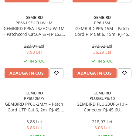
GEMBIRD
GEMBIRD
PP6A-LSZHCU-W-1M
PP6-15M
GEMBIRD PP6A‑LSZHCU‑W‑1M
GEMBIRD PP6‑15M – Patch
– Patchcord Cat.6A S/FTP LSZH
Cord FTP Cat.6, 15m, RJ‑45,
1m, Cupru, Alb, RJ45–RJ45,
AWG26, CCA, Gri
Gold‑Plated
223,91 Lei
272,52 Lei
7,93 Lei
36,29 Lei
IN STOC
IN STOC
ADAUGA IN COS
ADAUGA IN COS
GEMBIRD
GEMBIRD
PP6U-2M/Y
PLUG3UP6/10
GEMBIRD PP6U‑2M/Y – Patch
GEMBIRD PLUG3UP6/10 –
Cord UTP Cat.6, 2m, RJ‑45,
Conector RJ‑45 6U
24AWG, CCA, Galben
Gold‑Plated, Set 10 buc.,
pentru cabluri solide
5,88 Lei
218,97 Lei
5,86 Lei
5,06 Lei