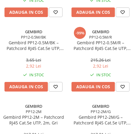
Toner
IN STOC
IN STOC
Cabluri Usb & Thunderbolt
Webcam
Memorii RAM
Imprimante Large Format Printer
Hub-uri USB
Caști & Microfoane
Memorii Laptop
ADAUGA IN COS
ADAUGA IN COS
(LFP)
Genți & Rucsacuri
Caști Business
Memorii Flash
Accesorii Large Format
Husa Laptop
Căști Gaming & Consumer
Stick-uri USB
Plottere & Scannere
GEMBIRD
GEMBIRD
-99%
Rucsacuri
Microfoane & Reportofoane
Surse de alimentare
PP12-0.5M/BK
PP12-0.5M/R
Scannere
Rucsacuri & Genți Laptop
Display & signage
Gembird PP12‑0.5M/BK –
Gembird PP12‑0.5M/R –
Surse de Alimentare PC
Scannere Documente
Patchcord RJ45 Cat.5e UTP,
Patchcord RJ45 Cat.5e UTP,
Kit-uri Tastatura si Mouse
Ecrane Digital Signage
Ventilatoare & Sisteme de Răcire
0.5m, Negru
0.5m, Roșu
UPS
Ecrane Touchscreen Digital Signage
3,65 Lei
215,26 Lei
Răcire PC
2,92 Lei
2,92 Lei
Proiectoare
Prize cu Protecție
Ventilatoare & Sisteme de Răcire
IN STOC
IN STOC
USB & Card Readers
Proiectoare Business
Carcase
Proiectoare Consumer
Cititoare de Carduri Usb
Accesorii componente
ADAUGA IN COS
ADAUGA IN COS
Accesorii componente - altele
Accesorii Stocare
GEMBIRD
GEMBIRD
Unități optice
PP12-2M
PP12-2M/G
Gembird PP12‑2M – Patchcord
Gembird PP12‑2M/G –
Blu-Ray, CD/DVD & Floppy Drives
RJ45 Cat.5e UTP, 2m, Gri
Patchcord RJ45 Cat.5e UTP,
2m, Verde