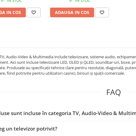
IN STOC
IN STOC
A IN COS
ADAUGA IN COS
TV, Audio-Video & Multimedia include televizoare, sisteme audio, echipamen
sment. Aici sunt incluse televizoare LED, OLED și QLED, soundbar-uri, boxe, pr
ate. Produsele au specificații tehnice clare pentru rezoluție, diagonală, pute
e, fiind potrivite pentru utilizatori casnici, birouri și spații comerciale.
FAQ
use sunt incluse în categoria TV, Audio-Video & Multi
g un televizor potrivit?