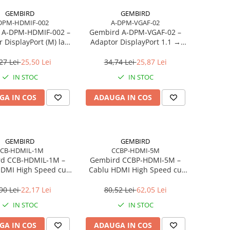
GEMBIRD
GEMBIRD
DPM-HDMIF-002
A-DPM-VGAF-02
 A‑DPM‑HDMIF‑002 –
Gembird A‑DPM‑VGAF‑02 –
 DisplayPort (M) la
Adaptor DisplayPort 1.1 →
 10 cm, 1080p, Negru
VGA, pe cablu, 1920×1200,
negru
27 Lei
25,50 Lei
34,74 Lei
25,87 Lei
IN STOC
IN STOC
GA IN COS
ADAUGA IN COS
GEMBIRD
GEMBIRD
CB-HDMIL-1M
CCBP-HDMI-5M
d CCB‑HDMIL‑1M –
Gembird CCBP‑HDMI‑5M –
HDMI High Speed cu
Cablu HDMI High Speed cu
et, 1m, Select Plus
Ethernet, Premium Series, 5m,
braided, gold‑plated
gold‑plated
90 Lei
22,17 Lei
80,52 Lei
62,05 Lei
IN STOC
IN STOC
GA IN COS
ADAUGA IN COS