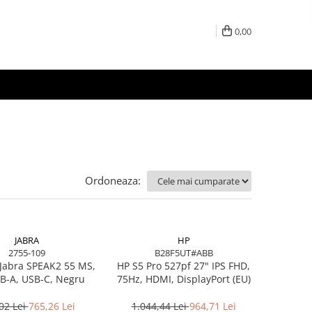
0,00
Ordoneaza:
JABRA
HP
2755-109
B28F5UT#ABB
Jabra SPEAK2 55 MS,
HP S5 Pro 527pf 27" IPS FHD,
B-A, USB-C, Negru
75Hz, HDMI, DisplayPort (EU)
02 Lei
765,26 Lei
1.044,44 Lei
964,71 Lei