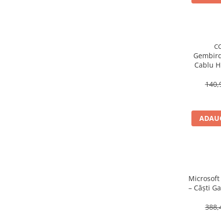
Proiectoare Business
Proiectoare Consumer
Componente
C
Plăci de baza
Gembir
Cablu H
Plăci de Bază Amd
Etherne
Plăci de Bază Intel
10m, br
140,
Plăci video
Plăci Video Gaming & Consumer
ADAUG
Procesoare
Procesoare Desktop
Stocare
HDD Externe
HDD Interne
Microsoft
– Căști G
SSD Externe
Full‑Size
SSD Interne
W
388,
Memorii