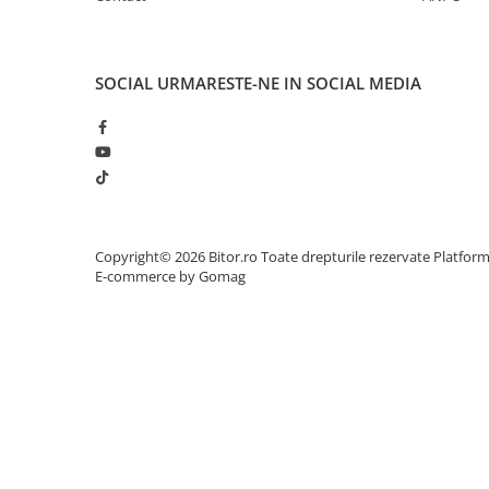
Husa Laptop
Rucsacuri
SOCIAL
URMARESTE-NE IN SOCIAL MEDIA
Rucsacuri & Genți Laptop
Kit-uri Tastatura si Mouse
UPS
Prize cu Protecție
USB & Card Readers
Cititoare de Carduri Usb
Copyright© 2026 Bitor.ro Toate drepturile rezervate
Platfor
Network & Smart Home
E-commerce by Gomag
Network
Accesspoints & Controllere
Antene rețea
Modemuri
Routere
Switch-uri
Network Accessories