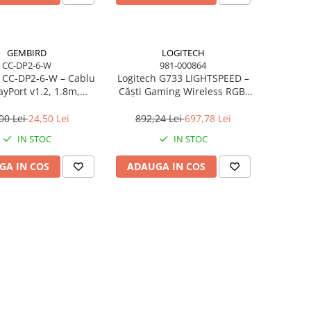
GEMBIRD
LOGITECH
CC-DP2-6-W
981-000864
 CC‑DP2‑6‑W – Cablu
Logitech G733 LIGHTSPEED –
ayPort v1.2, 1.8m,
Căști Gaming Wireless RGB,
Hz, latched, alb
DTS 2.0, Pro‑G 40mm, 29h,
Black
00 Lei
24,50 Lei
892,24 Lei
697,78 Lei
IN STOC
IN STOC
GA IN COS
ADAUGA IN COS