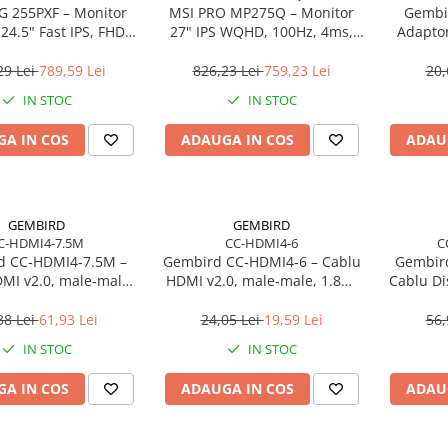
 255PXF – Monitor
MSI PRO MP275Q – Monitor
Gembi
4.5" Fast IPS, FHD,
27" IPS WQHD, 100Hz, 4ms,
Adaptor
5ms, HDMI, DP, Pivot
300 cd/m², HDMI 2.0, DP
(18+
29 Lei
789,59 Lei
826,23 Lei
759,23 Lei
20,
IN STOC
IN STOC
A IN COS
ADAUGA IN COS
ADAU
GEMBIRD
GEMBIRD
C-HDMI4-7.5M
CC-HDMI4-6
C
d CC‑HDMI4‑7.5M –
Gembird CC‑HDMI4‑6 – Cablu
Gembir
MI v2.0, male‑male,
HDMI v2.0, male‑male, 1.8m,
Cablu D
ld‑plated, 4K, bulk
gold‑plated, 4K, ARC/HEC
M, 3m, s
38 Lei
61,93 Lei
24,05 Lei
19,59 Lei
56,
IN STOC
IN STOC
A IN COS
ADAUGA IN COS
ADAU