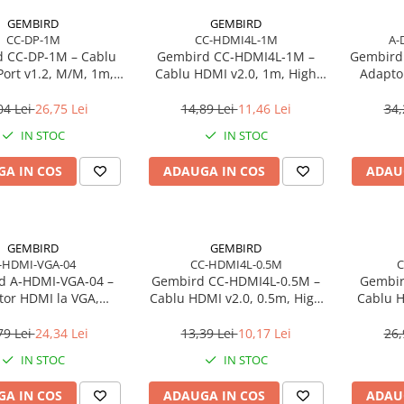
GEMBIRD
GEMBIRD
CC-DP-1M
CC-HDMI4L-1M
A-
 CC‑DP‑1M – Cablu
Gembird CC‑HDMI4L‑1M –
Gembird
Port v1.2, M/M, 1m,
Cablu HDMI v2.0, 1m, High
Adaptor
plated, shielded
Speed Ethernet, CCS,
HDMI (F),
gold‑plated
04 Lei
26,75 Lei
14,89 Lei
11,46 Lei
34,
IN STOC
IN STOC
A IN COS
ADAUGA IN COS
ADAU
GEMBIRD
GEMBIRD
-HDMI-VGA-04
CC-HDMI4L-0.5M
C
d A‑HDMI‑VGA‑04 –
Gembird CC‑HDMI4L‑0.5M –
Gembir
or HDMI la VGA,
Cablu HDMI v2.0, 0.5m, High
Cablu 
0×1200, negru
Speed Ethernet, CCS,
Ethern
gold‑plated
Series, 
79 Lei
24,34 Lei
13,39 Lei
10,17 Lei
26,
IN STOC
IN STOC
A IN COS
ADAUGA IN COS
ADAU