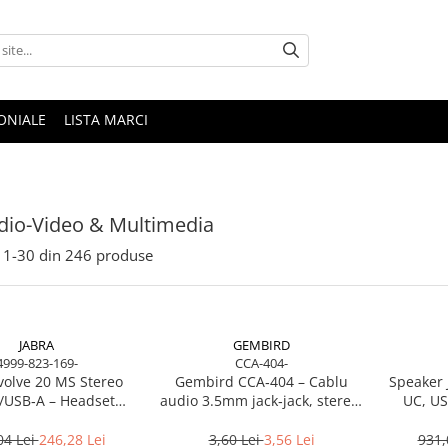
ONIALE
LISTA MARCI
dio-Video & Multimedia
1-
30
din
246
produse
JABRA
GEMBIRD
4999-823-169-
CCA-404-
volve 20 MS Stereo
Gembird CCA‑404 – Cablu
Speaker 
/USB‑A – Headset
audio 3.5mm jack‑jack, stereo,
UC, US
Noise‑Isolating, MS
1.2m, RoHS
Certified
04 Lei
246,28 Lei
3,60 Lei
3,56 Lei
931,