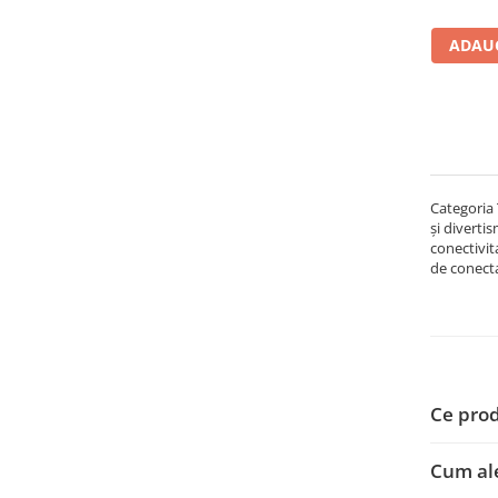
Memorii RAM
ADAUG
Memorii Laptop
Memorii Flash
Stick-uri USB
Memorii Server
Surse de alimentare
Surse de Alimentare PC
Categoria 
Ventilatoare & Sisteme de Răcire
și diverti
conectivit
Răcire PC
de conectar
Ventilatoare & Sisteme de Răcire
Carcase
Accesorii componente
Accesorii componente - altele
Ce prod
Accesorii Stocare
Unități optice
Cum ale
Blu-Ray, CD/DVD & Floppy Drives