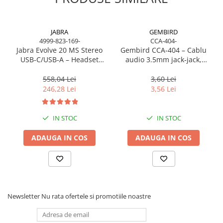
JABRA
GEMBIRD
4999-823-169-
CCA-404-
Jabra Evolve 20 MS Stereo
Gembird CCA‑404 – Cablu
USB‑C/USB‑A – Headset
audio 3.5mm jack‑jack,
On‑Ear, Noise‑Isolating, MS
stereo, 1.2m, RoHS
Certified
558,04 Lei
3,60 Lei
246,28 Lei
3,56 Lei
IN STOC
IN STOC
ADAUGA IN COS
ADAUGA IN COS
Newsletter
Nu rata ofertele si promotiile noastre