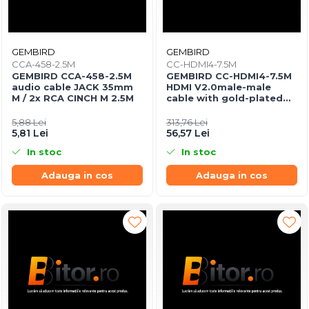
GEMBIRD
GEMBIRD
CCA-458-2.5M
CC-HDMI4-7.5M
GEMBIRD CCA-458-2.5M
GEMBIRD CC-HDMI4-7.5M
audio cable JACK 35mm
HDMI V2.0male-male
M / 2x RCA CINCH M 2.5M
cable with gold-plated
connectors 7.5m bulk
package
5,88 Lei
313,76 Lei
5,81 Lei
56,57 Lei
In stoc
In stoc
Adauga in cos
Adauga in cos