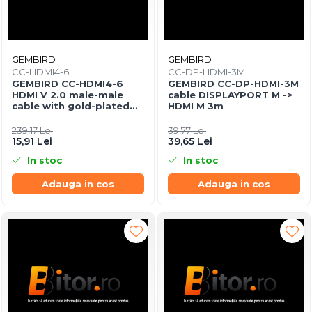
GEMBIRD
GEMBIRD
CC-HDMI4-6
CC-DP-HDMI-3M
GEMBIRD CC-HDMI4-6
GEMBIRD CC-DP-HDMI-3M
HDMI V 2.0 male-male
cable DISPLAYPORT M ->
cable with gold-plated
HDMI M 3m
connectors 1.8m CU
239,17 Lei
39,77 Lei
15,91 Lei
39,65 Lei
In stoc
In stoc
Adauga in cos
Adauga in cos