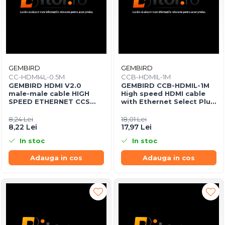
GEMBIRD
GEMBIRD
CC-HDMI4L-0.5M
CCB-HDMIL-1M
GEMBIRD HDMI V2.0
GEMBIRD CCB-HDMIL-1M
male-male cable HIGH
High speed HDMI cable
SPEED ETHERNET CCS
with Ethernet Select Plus
0.5m
Series 1m
8,24 Lei
18,01 Lei
8,22 Lei
17,97 Lei
In stoc
In stoc
Adauga in cos
Adauga in cos