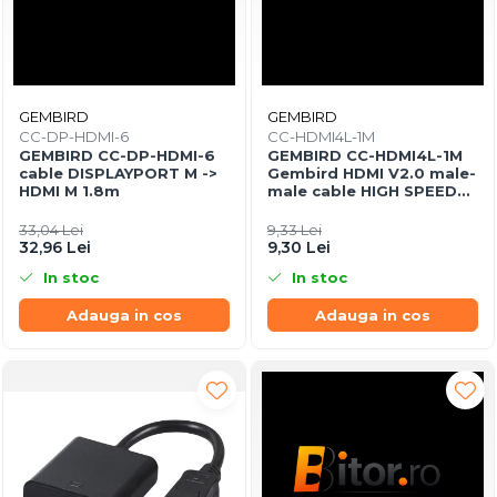
GEMBIRD
GEMBIRD
CC-DP-HDMI-6
CC-HDMI4L-1M
GEMBIRD CC-DP-HDMI-6
GEMBIRD CC-HDMI4L-1M
cable DISPLAYPORT M ->
Gembird HDMI V2.0 male-
HDMI M 1.8m
male cable HIGH SPEED
ETHERNET CCS 1m
33,04 Lei
9,33 Lei
32,96 Lei
9,30 Lei
In stoc
In stoc
Adauga in cos
Adauga in cos