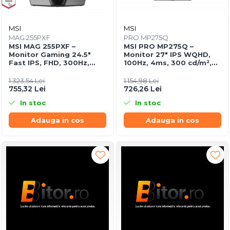
MSI
MSI
MAG 255PXF
PRO MP275Q
MSI MAG 255PXF –
MSI PRO MP275Q –
Monitor Gaming 24.5"
Monitor 27" IPS WQHD,
Fast IPS, FHD, 300Hz,
100Hz, 4ms, 300 cd/m²,
0.5ms, HDMI, DP, Pivot
HDMI 2.0, DP
1.323,54 Lei
1.154,98 Lei
755,32 Lei
726,26 Lei
In stoc
In stoc
Adauga in cos
Adauga in cos