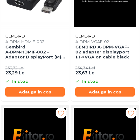
GEMBIRD
GEMBIRD
A-DPM-HDMIF-002
A-DPM-VGAF-02
Gembird
GEMBIRD A-DPM-VGAF-
A‑DPM‑HDMIF‑002 –
02 adapter displayport
Adaptor DisplayPort (M)
1.1->VGA on cable black
la HDMI (F), 10 cm, 1080p,
Negru
253,72 Lei
254,34 Lei
23,29 Lei
23,63 Lei
In stoc
In stoc
Adauga in cos
Adauga in cos