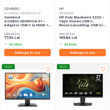
GEMBIRD
HP
A-USB3C-HDMIVGA-01
8X228AA
Gembird
HP Poly Blackwire 3220 –
A‑USB3C‑HDMIVGA‑01 –
Căști Stereo USB‑C,
Adaptor USB‑C la HDMI +
Noise‑Cancelling, USB‑C/A
VGA, 4K30Hz, Space Grey
Adapter
285,45 Lei
464,37 Lei
77,54 Lei
169,84 Lei
In stoc
In stoc
Adauga in cos
Adauga in cos
NOU
NOU