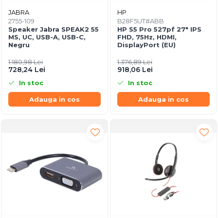
JABRA
HP
2755-109
B28F5UT#ABB
Speaker Jabra SPEAK2 55
HP S5 Pro 527pf 27" IPS
MS, UC, USB-A, USB-C,
FHD, 75Hz, HDMI,
Negru
DisplayPort (EU)
1.180,98 Lei
1.376,89 Lei
728,24 Lei
918,06 Lei
In stoc
In stoc
Adauga in cos
Adauga in cos