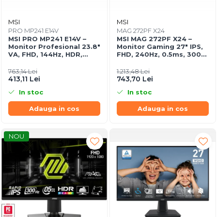
MSI
MSI
PRO MP241 E14V
MAG 272PF X24
MSI PRO MP241 E14V –
MSI MAG 272PF X24 –
Monitor Profesional 23.8"
Monitor Gaming 27" IPS,
VA, FHD, 144Hz, HDR,
FHD, 240Hz, 0.5ms, 300
Adaptive‑Sync, HDMI, DP
cd/m², 2×HDMI, DP
763,14 Lei
1.213,48 Lei
413,11 Lei
743,70 Lei
In stoc
In stoc
Adauga in cos
Adauga in cos
NOU