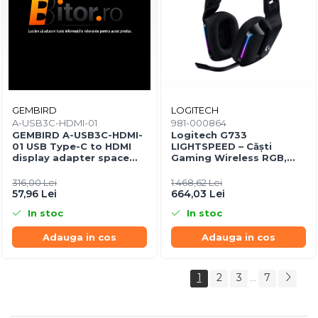
GEMBIRD
LOGITECH
A-USB3C-HDMI-01
981-000864
GEMBIRD A-USB3C-HDMI-
Logitech G733
01 USB Type-C to HDMI
LIGHTSPEED – Căști
display adapter space
Gaming Wireless RGB,
grey
DTS 2.0, Pro‑G 40mm,
29h, Black
316,00 Lei
1.468,62 Lei
57,96 Lei
664,03 Lei
In stoc
In stoc
Adauga in cos
Adauga in cos
1
2
3
7
...