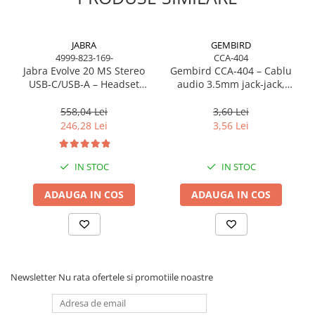
Caști & Microfoane
Caști Business
Căști Gaming & Consumer
JABRA
GEMBIRD
4999-823-169-
CCA-404
Microfoane & Reportofoane
Jabra Evolve 20 MS Stereo
Gembird CCA‑404 – Cablu
Display & signage
USB‑C/USB‑A – Headset
audio 3.5mm jack‑jack,
On‑Ear, Noise‑Isolating, MS
stereo, 1.2m, RoHS
Ecrane Digital Signage
Certified
558,04 Lei
3,60 Lei
Ecrane Touchscreen Digital Signage
246,28 Lei
3,56 Lei
Proiectoare
Proiectoare Business
IN STOC
IN STOC
Proiectoare Consumer
ADAUGA IN COS
ADAUGA IN COS
Componente
Plăci de baza
Plăci de Bază Amd
Plăci de Bază Intel
Plăci video
Newsletter
Nu rata ofertele si promotiile noastre
Plăci Video Gaming & Consumer
Procesoare