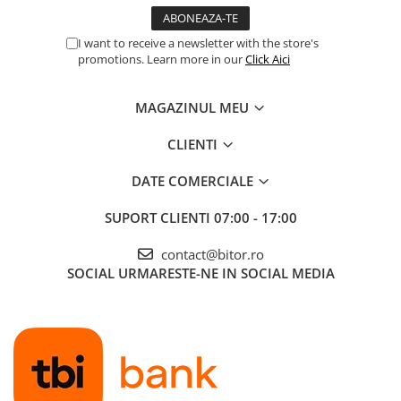
Procesoare Desktop
I want to receive a newsletter with the store's
Stocare
promotions. Learn more in our
Click Aici
HDD Externe
HDD Interne
MAGAZINUL MEU
SSD Externe
CLIENTI
SSD Interne
Memorii
DATE COMERCIALE
Memorii RAM
SUPORT CLIENTI
07:00 - 17:00
Memorii Laptop
Memorii Flash
contact@bitor.ro
Stick-uri USB
SOCIAL
URMARESTE-NE IN SOCIAL MEDIA
Surse de alimentare
Surse de Alimentare PC
Ventilatoare & Sisteme de Răcire
Răcire PC
Ventilatoare & Sisteme de Răcire