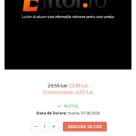
Imprimanta Laser Mono
Imprimante Cerneală
Imprimante Matriciale
Multifuncțional Cerneală
Multifuncțional Laser Mono
Accesorii Imprimante & Scannere
3D
Consumabile & Filamente 3D
Consumabile - cerneală
Cerneală & Cap de Printare
Consumabile - toner
23,55 Lei
23,48 Lei
Economisesti:
0,07
Lei
Toner
Imprimante Large Format Printer
IN STOC
(LFP)
Data de livrare:
maine, 07.08.2026
Accesorii Large Format
Plottere & Scannere
ADAUGA IN COS
Scannere