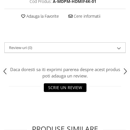
Cod Produs:
A-MDPM-HDMIF4K-01
Scannere Documente
TV, Audio-Video & Multimedia
Adauga la Favorite
Cere informatii
Monitoare
Monitoare Gaming & Consumer
Monitoare Business
Accesorii
Review-uri
(0)
Accesorii Căști & Microfoane
Cabluri & Adaptoare Audio-Video
Suporturi - altele
Daca doresti sa iti exprimi parerea despre acest produs
poti adauga un review.
Suporturi TV Birou
Suporturi TV Perete
SCRIE UN REVIEW
Boxe
Boxe PC & Soundbar
Boxe Wireless & Portabile
Camere Foto & Sisteme Optice
Webcam
PRODUSE SIMILARE