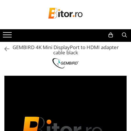
Toate Produsele
Laptop , PC, Tablete
Laptop-uri
GEMBIRD 4K Mini DisplayPort to HDMI adapter
Laptop-uri Gaming
cable black
Laptop-uri Workstation
Laptop-uri Business
Desktop PC
Desktop Business
Sistem barebone
Acesorii
Imprimante, Scannere,
Consumabile
Imprimante & Multifuncționale
Imprimanta Laser Color